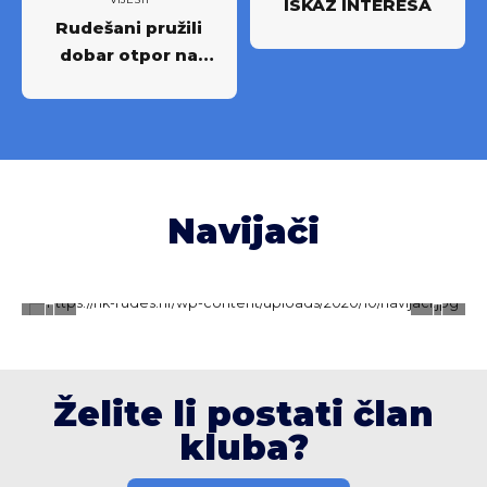
ISKAZ INTERESA
Rudešani pružili
dobar otpor na
Rujevici
Navijači
Želite li postati član
kluba?