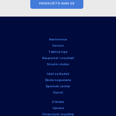
PRIDRUŽITE NAM SE
Naslovnica
Seniori
Tablica lige
Raspored i rezultati
Stručni stožer
Ideš za Rudeš
Škola nogometa
Športski centar
Vijesti
O klubu
Uprava
Financijski izvještaj