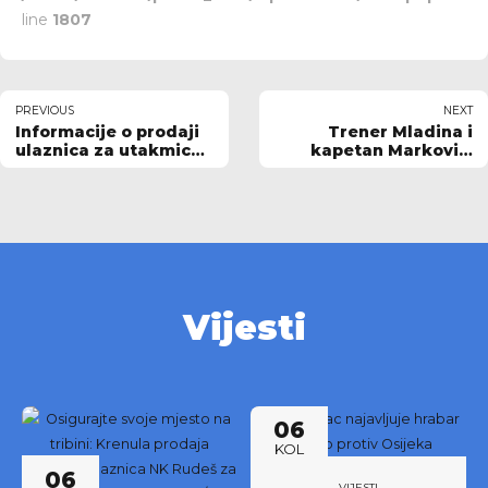
line
1807
PREVIOUS
NEXT
Informacije o prodaji
Trener Mladina i
ulaznica za utakmicu
kapetan Marković:
23. kola SuperSport
Smanjiti broj grešaka i
HNL-a NK RUDEŠ-HNK
ponoviti partiju s
HAJDUK
Poljuda
Vijesti
06
KOL
06
VIJESTI