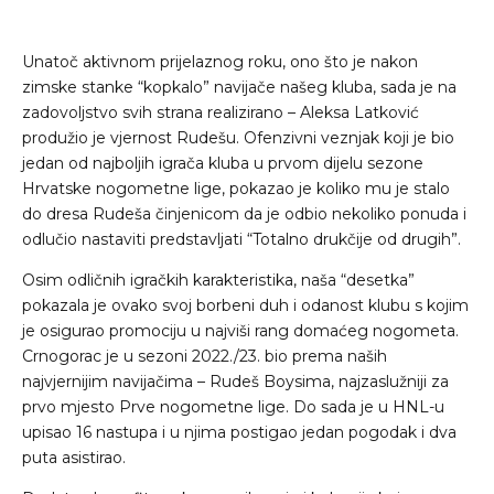
Unatoč aktivnom prijelaznog roku, ono što je nakon
zimske stanke “kopkalo” navijače našeg kluba, sada je na
zadovoljstvo svih strana realizirano – Aleksa Latković
produžio je vjernost Rudešu. Ofenzivni veznjak koji je bio
jedan od najboljih igrača kluba u prvom dijelu sezone
Hrvatske nogometne lige, pokazao je koliko mu je stalo
do dresa Rudeša činjenicom da je odbio nekoliko ponuda i
odlučio nastaviti predstavljati “Totalno drukčije od drugih”.
Osim odličnih igračkih karakteristika, naša “desetka”
pokazala je ovako svoj borbeni duh i odanost klubu s kojim
je osigurao promociju u najviši rang domaćeg nogometa.
Crnogorac je u sezoni 2022./23. bio prema naših
najvjernijim navijačima – Rudeš Boysima, najzaslužniji za
prvo mjesto Prve nogometne lige. Do sada je u HNL-u
upisao 16 nastupa i u njima postigao jedan pogodak i dva
puta asistirao.