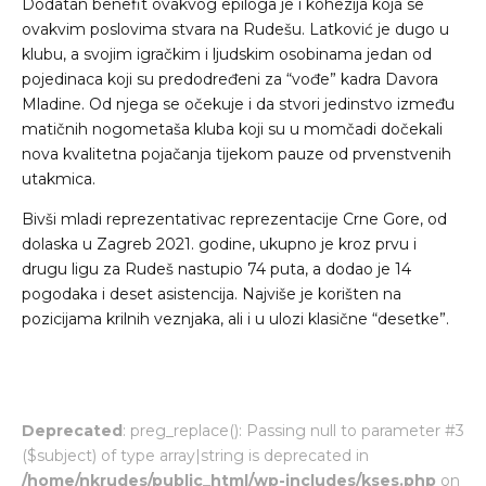
Dodatan benefit ovakvog epiloga je i kohezija koja se
ovakvim poslovima stvara na Rudešu. Latković je dugo u
klubu, a svojim igračkim i ljudskim osobinama jedan od
pojedinaca koji su predodređeni za “vođe” kadra Davora
Mladine. Od njega se očekuje i da stvori jedinstvo između
matičnih nogometaša kluba koji su u momčadi dočekali
nova kvalitetna pojačanja tijekom pauze od prvenstvenih
utakmica.
Bivši mladi reprezentativac reprezentacije Crne Gore, od
dolaska u Zagreb 2021. godine, ukupno je kroz prvu i
drugu ligu za Rudeš nastupio 74 puta, a dodao je 14
pogodaka i deset asistencija. Najviše je korišten na
pozicijama krilnih veznjaka, ali i u ulozi klasične “desetke”.
Deprecated
: preg_replace(): Passing null to parameter #3
($subject) of type array|string is deprecated in
/home/nkrudes/public_html/wp-includes/kses.php
on