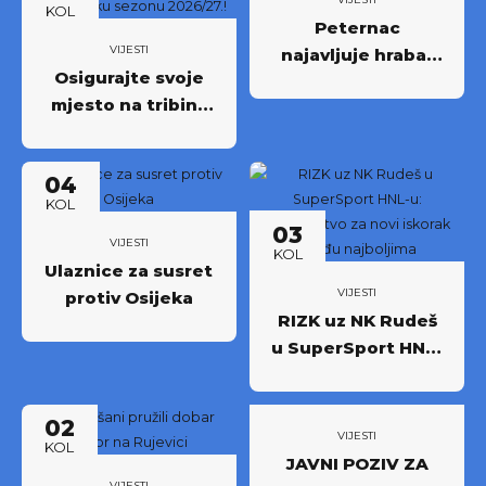
KOL
Peternac
VIJESTI
najavljuje hrabar
Osigurajte svoje
nastup protiv
mjesto na tribini:
Osijeka
Krenula prodaja
godišnjih ulaznica
04
NK Rudeš za
KOL
prvoligašku
03
sezonu 2026/27.!
VIJESTI
KOL
Ulaznice za susret
VIJESTI
protiv Osijeka
RIZK uz NK Rudeš
u SuperSport HNL-
u: Partnerstvo za
novi iskorak među
02
najboljima
VIJESTI
KOL
JAVNI POZIV ZA
VIJESTI