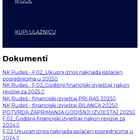
R-GOL
KUPI ULAZNICU
Dokumenti
NK Rudeš - F.02_Ukupni iznos naknada isplaćen
posrednicima u 2025
NK Rudeš - F.02_Godišnji financijski izvještaji nakon
revizije za 2025.
NK Rudeš - financijski izvještaj PRI RAS 2025
NK Rudeš - financijski izvještaj BILANCA 2025
POTVRDA ZAPRIMANJA GODIŠNJI IZVJEŠTAJ 2025
F.02_Godišnji financijski izvještaji nakon revizije za
2024.
F.02 Ukupan iznos naknada isplaćen posrednicima u
2024.