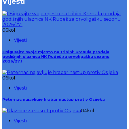
Vijesti
06
kol
Vijesti
Osigurajte svoje mjesto na tribini: Krenula prodaja
godišnjih ulaznica NK Rudeš za prvoligašku sezonu
2026/27.!
06
kol
Vijesti
Peternac najavljuje hrabar nastup protiv Osijeka
04
kol
Vijesti