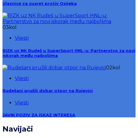
Ulaznice za susret protiv Osijeka
03
kol
Vijesti
RIZK uz NK Rudeš u SuperSport HNL-u: Partnerstvo za novi
iskorak među najboljima
02
kol
Vijesti
Rudešani pružili dobar otpor na Rujevici
Vijesti
JAVNI POZIV ZA ISKAZ INTERESA
Navijači