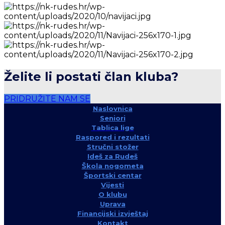
Želite li postati član kluba?
PRIDRUŽITE NAM SE
Naslovnica
Seniori
Tablica lige
Raspored i rezultati
Stručni stožer
Ideš za Rudeš
Škola nogometa
Športski centar
Vijesti
O klubu
Uprava
Financijski izvještaj
Kontakt