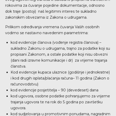
rokovima za čuvanje pojedine dokumentacije, odnosno
dok traje (postoji) naš legitimni interes te sukladno
zakonskim obvezama iz Zakona o udrugama.
Prilikom određivanja vremena čuvanja Vaših osobnih
vodimo se nastavno navedenim parametrima:
kod evidencije članova (vođenje registra članova) –
sukladno Zakonu o udrugama, trajno za podatke koji su
propisani Zakonom, a ostale podatke koji nisu obvezni
(dani radi izravne komunikacije i dr) za vrijeme trajanja
članstva.
Kod evidencije kupaca ulaznice (godišnje i jednokratne)
i kod drugih isplata/plaćanja računa– 11 godina (Zakon o
računovodstvu)
kod evidencije posjetitelja – 90 (devedeset) dana
kod ugovora, osobne podatke pohranjujemo za vrijeme
trajanja ugovora te na rok do 5 godina po završetku
ugovora.
kod sudjelovanja u promotivnim ponudama, nagradnim