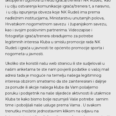
sklopljenih ugovora između igrača/trenera i NK Rudeš, kao
i u cilju ostvarenja komunikacije igrača/trenera t, a naravno,
i u cilju ispunjenja obveza koje NK Rudeš ima prema
nadležnim institucijama, Ministarstvu unutarnjih polova,
Hrvatskom nogometnom savezu i županijskom savezu,
kao i svojim poslovnim partnerima. Videozapise i
fotografije igrača/trenera obrađujemo za potrebe
legitimnih interesa Kluba u smislu promocije rada NK
Rudeš i igrača u javnosti te općenito promocije sporta i
nogometa u javnosti.
Ukoliko ste koristili našu web stranicu ili ste sudjelovali u
našim anketama te ste nam povjerili podatke o vašoj mail
adresi tada je moguće na temelju našega legitimnog
interesa obzirom smatramo da ste zainteresirani i daljnje
za ponude ili akcije našega kluba da Vam pošaljemo
poruku i podsjetnik na naše slijedeće aktivnosti ili utakmice
Kluba te kako bismo bolje razumjeli Vaše potrebe samim
time i poboljšali naše usluge prema Vama . U svakom
trenutku možete jednostavnim klikom na odjavu na