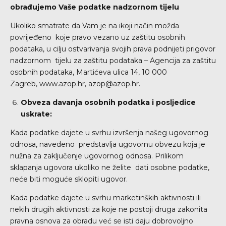
obrađujemo Vaše podatke nadzornom tijelu
Ukoliko smatrate da Vam je na ikoji način možda
povrijeđeno koje pravo vezano uz zaštitu osobnih
podataka, u cilju ostvarivanja svojih prava podnijeti prigovor
nadzornom tijelu za zaštitu podataka – Agencija za zaštitu
osobnih podataka, Martićeva ulica 14, 10 000
Zagreb,
www.azop.hr
,
azop@azop.hr
.
Obveza davanja osobnih podatka i posljedice
uskrate:
Kada podatke dajete u svrhu izvršenja našeg ugovornog
odnosa, navedeno predstavlja ugovornu obvezu koja je
nužna za zaključenje ugovornog odnosa. Prilikom
sklapanja ugovora ukoliko ne želite dati osobne podatke,
neće biti moguće sklopiti ugovor.
Kada podatke dajete u svrhu marketinških aktivnosti ili
nekih drugih aktivnosti za koje ne postoji druga zakonita
pravna osnova za obradu već se isti daju dobrovoljno