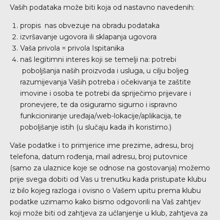
Vaših podataka može biti koja od nastavno navedenih:
propis nas obvezuje na obradu podataka
izvršavanje ugovora ili sklapanja ugovora
Vaša privola = privola Ispitanika
naš legitimni interes koji se temelji na: potrebi
poboljšanja naših proizvoda i usluga, u cilju boljeg
razumijevanja Vaših potreba i očekivanja te zaštite
imovine i osoba te potrebi da spriječimo prijevare i
pronevjere, te da osiguramo sigurno i ispravno
funkcioniranje uređaja/web-lokacije/aplikacija, te
poboljšanje istih (u slučaju kada ih koristimo.)
Vaše podatke i to primjerice ime prezime, adresu, broj
telefona, datum rođenja, mail adresu, broj putovnice
(samo za ulaznice koje se odnose na gostovanja) možemo
prije svega dobiti od Vas u trenutku kada pristupate klubu
iz bilo kojeg razloga i ovisno o Vašem upitu prema klubu
podatke uzimamo kako bismo odgovorili na Vaš zahtjev
koji može biti od zahtjeva za učlanjenje u klub, zahtjeva za