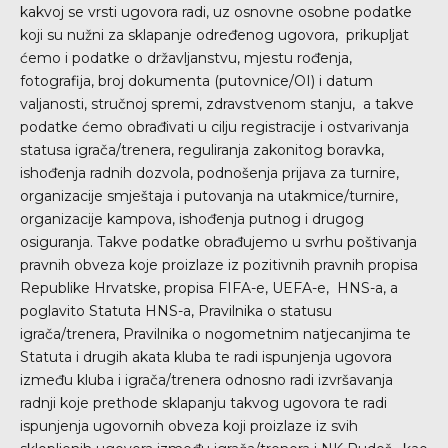
kakvoj se vrsti ugovora radi, uz osnovne osobne podatke
koji su nužni za sklapanje određenog ugovora, prikupljat
ćemo i podatke o državljanstvu, mjestu rođenja,
fotografija, broj dokumenta (putovnice/OI) i datum
valjanosti, stručnoj spremi, zdravstvenom stanju, a takve
podatke ćemo obrađivati u cilju registracije i ostvarivanja
statusa igrača/trenera, reguliranja zakonitog boravka,
ishođenja radnih dozvola, podnošenja prijava za turnire,
organizacije smještaja i putovanja na utakmice/turnire,
organizacije kampova, ishođenja putnog i drugog
osiguranja. Takve podatke obrađujemo u svrhu poštivanja
pravnih obveza koje proizlaze iz pozitivnih pravnih propisa
Republike Hrvatske, propisa FIFA-e, UEFA-e, HNS-a, a
poglavito Statuta HNS-a, Pravilnika o statusu
igrača/trenera, Pravilnika o nogometnim natjecanjima te
Statuta i drugih akata kluba te radi ispunjenja ugovora
između kluba i igrača/trenera odnosno radi izvršavanja
radnji koje prethode sklapanju takvog ugovora te radi
ispunjenja ugovornih obveza koji proizlaze iz svih