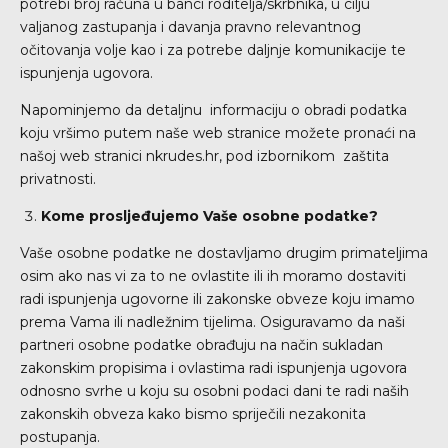
potrebi broj računa u banci roditelja/skrbnika, u cilju
valjanog zastupanja i davanja pravno relevantnog
očitovanja volje kao i za potrebe daljnje komunikacije te
ispunjenja ugovora.
Napominjemo da detaljnu informaciju o obradi podatka
koju vršimo putem naše web stranice možete pronaći na
našoj web stranici
nkrudes.hr
, pod izbornikom zaštita
privatnosti.
Kome prosljeđujemo Vaše osobne podatke?
Vaše osobne podatke ne dostavljamo drugim primateljima
osim ako nas vi za to ne ovlastite ili ih moramo dostaviti
radi ispunjenja ugovorne ili zakonske obveze koju imamo
prema Vama ili nadležnim tijelima. Osiguravamo da naši
partneri osobne podatke obrađuju na način sukladan
zakonskim propisima i ovlastima radi ispunjenja ugovora
odnosno svrhe u koju su osobni podaci dani te radi naših
zakonskih obveza kako bismo spriječili nezakonita
postupanja.