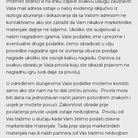
Internet stranici ili na linku odjave ovakvu uslugu zaustaviti.
Vaša mail adresa ostaje u našoj evidenciji isključivo iz
razloga ažuriranja i dokazivanja da sa Vašom adresom ne
kontaktiramo ako ste zatražili da Vam nikakve marketinške
materijale daljnje ne šaljemo. Ukoliko ste sudjelovali u
našim nagradnim igrama, Vaše podatke, ime i prezime i
eventualne druge podatke, ćemo obrađivati u cilju
provedbe nagradne igre te izvršenja obveze predaje
nagrade ukoliko ste osvojili kakvu nagradu. Osnova za
ovakvu obradu je Vaša privola koju ste iskazali prijavom na
nagradnu igru (vidi dalje za privolu).
U određenim slučajevima Vaše podatke možemo koristiti
samo ako ste nam na to dali izričitu privolu. Privola mora
biti dana na jednostavan način jasnim potvrdnim znakom i
uvijek je možete povući. Zakonitost obrade prije
povlačenja privole uvijek ostaje nedvojbena. Privolu od
Vas tražimo u slučaju kada Vam želimo poslati izravne
marketinške materijale. Tada prije slanja marketinških
materijala nas ili naših partnera od Vas tražimo nedvojben