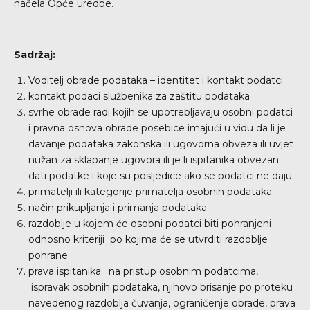
načela Opće uredbe.
Sadržaj:
Voditelj obrade podataka – identitet i kontakt podatci
kontakt podaci službenika za zaštitu podataka
svrhe obrade radi kojih se upotrebljavaju osobni podatci
i pravna osnova obrade posebice imajući u vidu da li je
davanje podataka zakonska ili ugovorna obveza ili uvjet
nužan za sklapanje ugovora ili je li ispitanika obvezan
dati podatke i koje su posljedice ako se podatci ne daju
primatelji ili kategorije primatelja osobnih podataka
način prikupljanja i primanja podataka
razdoblje u kojem će osobni podatci biti pohranjeni
odnosno kriteriji po kojima će se utvrditi razdoblje
pohrane
prava ispitanika: na pristup osobnim podatcima,
ispravak osobnih podataka, njihovo brisanje po proteku
navedenog razdoblja čuvanja, ograničenje obrade, prava