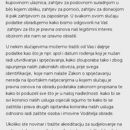
kupovinom ulaznica, zahtjev za poslovnom suradnjom u
bilo kojem obliku, zahtjev za pomoći, zahtjev za donacijom
ili pak zahtjevom za zaposlenje. U svakom ovom slučaju
podatke obrađujemo kako bismo odgovorili na Vaš
zahtjev za što je pravna osnova naš legitimni interes
obzirom ste nam se izravno obratili.
U nekim slučajevima možemo tražiti od Vas i daljnje
podatke kao što je npr. spol i datum rođenja koji je nužan
radi utvrđivanja i sprječavanja, kako zlouporaba tako i zbog
ispunjenja naših zakonskih obveza, prije svega
identifikacije, koje nam nalaže Zakon o sprječavanju
nereda na športskim natjecanjima u kojem slučaju je
pravna osnova na obradu podataka zakonom propisana te
kako bi poduzeli sve što je u našoj nadležnosti kako bi se
svi korisnici naših usluga osjećali sigurno te kako bi se
zaštitila i prava drugih ispitanika korisnika naših usluga
odnosno radi zaštite osoba i imovine Voditelja obrade.
Ukoliko ste novinar i tražite akreditaciju za sudjelovanje na