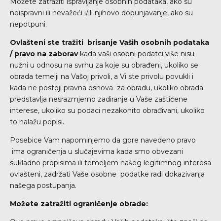
Možete zatražiti ispravljanje osobnih podataka, ako su
neispravni ili nevažeći i/ili njihovo dopunjavanje, ako su
nepotpuni.
Ovlašteni ste tražiti brisanje Vaših osobnih podataka
/ pravo na zaborav
kada vaši osobni podatci više nisu
nužni u odnosu na svrhu za koje su obrađeni, ukoliko se
obrada temelji na Vašoj privoli, a Vi ste privolu povukli i
kada ne postoji pravna osnova za obradu, ukoliko obrada
predstavlja nesrazmjerno zadiranje u Vaše zaštićene
interese, ukoliko su podaci nezakonito obrađivani, ukoliko
to nalažu popisi.
Posebice Vam napominjemo da gore navedeno pravo
ima ograničenja u slučajevima kada smo obvezani
sukladno propisima ili temeljem našeg legitimnog interesa
ovlašteni, zadržati Vaše osobne podatke radi dokazivanja
našega postupanja.
Možete zatražiti ograničenje obrade: