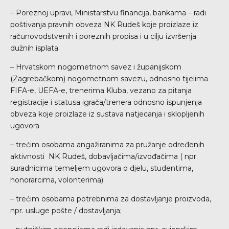
– Poreznoj upravi, Ministarstvu financija, bankama – radi
poštivanja pravnih obveza NK Rudeš koje proizlaze iz
računovodstvenih i poreznih propisa i u cilju izvršenja
dužnih isplata
– Hrvatskom nogometnom savez i županijskom
(Zagrebačkom) nogometnom savezu, odnosno tijelima
FIFA-e, UEFA-e, trenerima Kluba, vezano za pitanja
registracije i statusa igrača/trenera odnosno ispunjenja
obveza koje proizlaze iz sustava natjecanja i sklopljenih
ugovora
– trećim osobama angažiranima za pružanje određenih
aktivnosti NK Rudeš, dobavljačima/izvođačima ( npr.
suradnicima temeljem ugovora o djelu, studentima,
honorarcima, volonterima)
– trećim osobama potrebnima za dostavljanje proizvoda,
npr. usluge pošte / dostavljanja;