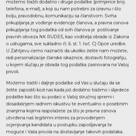
možemo tražiti dodatno i druge podatke (primjerice broj
telefona, e-mail), a koji su nam potrebni za izravnu i što
bolju, pravodobnu, komunikaciju sa članstvom. Svrha
prikupljanja je vođenje evidencije članova, a pravna osnova
prikupljanja tog podatka od svih članova je poštivanje
pravnih obveza NK RUDEŠ, kao voditelja obrade iz Zakona
o udrugama, sve sukladno čl. 6. st. 1. toč. C) Opće uredbe.
U Zahtjevu ćemo naznačiti da ukoliko želite nam možete,
radi personalizacije članske iskaznice, dostaviti fotografiju,
u kojem slučaju je obrada tog podatka zasnovana na Vašoj
privoli.
Možemo tražiti i daljnje podatke od Vas u slučaju da se
želite zaposliti kod nas kada još dodatno tražimo i slijedeće
podatke kao što su podaci o Vašoj stručnoj spremi i
dosadašnjem radnom iskustvu te eventualno o posebnim
znanjima kojima raspolažete za što je pravna osnova
utvrđena naš legitimni interes za provođenjem
ocjenjivanja kandidata u postupku zapošljavanja te
moguće i Vaša privola na dostavljanje takovih podataka.