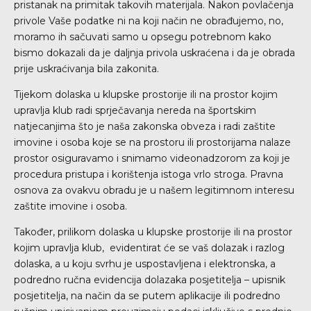
pristanak na primitak takovih materijala. Nakon povlačenja
privole Vaše podatke ni na koji način ne obrađujemo, no,
moramo ih sačuvati samo u opsegu potrebnom kako
bismo dokazali da je daljnja privola uskraćena i da je obrada
prije uskraćivanja bila zakonita.
Tijekom dolaska u klupske prostorije ili na prostor kojim
upravlja klub radi sprječavanja nereda na športskim
natjecanjima što je naša zakonska obveza i radi zaštite
imovine i osoba koje se na prostoru ili prostorijama nalaze
prostor osiguravamo i snimamo videonadzorom za koji je
procedura pristupa i korištenja istoga vrlo stroga. Pravna
osnova za ovakvu obradu je u našem legitimnom interesu
zaštite imovine i osoba.
Također, prilikom dolaska u klupske prostorije ili na prostor
kojim upravlja klub, evidentirat će se vaš dolazak i razlog
dolaska, a u koju svrhu je uspostavljena i elektronska, a
podredno ručna evidencija dolazaka posjetitelja – upisnik
posjetitelja, na način da se putem aplikacije ili podredno