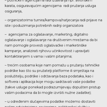
– putničkim agencijama radi izdavanja npr. avionskim
karata, osiguravajućim agencijama radi pružanja usluga
osiguranja,
– organizatorima turnira/kampova/natjecanja radi prijave na
iste i poduzimanja potrebnih radnji organizatora
– agencijama za oglašavanje, marketing, digitalno
oglašavanje i oglašavanje na društvenim mrežama da bi
nam pomogle provesti oglašivačke i marketinške
kampanje, analizirati njihovu učinkovitost i upravljati
kontaktiranjem s vama i vašim pitanjima;
– trećim osobama koje nam pomažu u pružanju tehničke
podrške kao što su pružatelji platforme ili smještaja na
poslužitelju, podrške i održavanja baza podataka, kao i
softvera i aplikacija koje mogu sadržavati vaše podatke
(takve usluge ponekad podrazumijevaju dopušten pristup
vašim podacima da bi mogle izvršiti nužne zadatke);
– u određenim slučajevima podatke možemo dostaviti