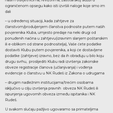
našim odvjetnicima, revizorima, zaštitarskoj službi u
ograničenom opsegu kako isti izvršili naloge koje smo im
dali
– u određenoj situaciji, kada zahtjeve za
članstvom/produljenjem članstva podnosite putem naših
povjerenika Kluba, umjesto predaje na neki drugi od
ponuđenih načina u zahtjevu(izravnim slanjem poštanskim
ili e-oblikom od strane podnositelja), Vaše ćete podatke
dostaviti Klubu putem povjerenika, a koji će dostavljene
podatke (zahtjeve) izravno, bez da ih obrađuju u bilo koju
drugu svrhu, proslijediti Klubu radi izvršenja zakonske
obveze registracije članova (učlanjivanja) i vođenja
evidencije o članstvu u NK Rudeš iz Zakona o udrugama
– drugim nadležnim institucijama/trećim osobama
isključivo u cilju izvršenja pravnih obveza NK Rudeš ili
ispunjenja ugovornih obveza između ispitanika i NK
Rudeš.
U svakom slučaju pažljivo ugovaramo sa primateljima