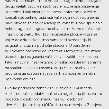
našim utakmicama ili ste netko iz druge službe/obavljate
drugu djelatnost čija nazočnost je nužna radi održavanja
utakmica ili pak pristupa na press konferencije, a želite
koristiti naš parking tada radi Vaše sigurnosti i ispunjenja
naše obveze za obavješćivanjem javnosti ili pak ispunjenja
neke druge naše ugovorne obveze možemo od Vas tražiti
i naziv društva(tvrtku), broj registarske pločice vozila sa
kojim dolazite kako bismo Vam izdali akreditaciju i/ili
osigurali pristup na područje stadiona. U određenim
slučajevima možemo od Vas tražiti i fotografiju radi izrade
akreditacije i osiguranja Vaših prava i zaštite kako osoba
tako i imovine i nesmetanog prilaska određenim zonama
na stadionu a pravnu osnovu čega čini naša obveza iz
propisa organizatora natjecanja ili radi ispunjenja naših
ugovornih obveza.
Ukoliko podnosite zahtjev za učlanjenje u Klub tada
možemo tražiti podatke nužne za registraciju članstva i to
podatke o osobnom imenu (nazivu), osobnom
identifikacijskom broju (OIB), datumu rođenja. U Zahtjevu