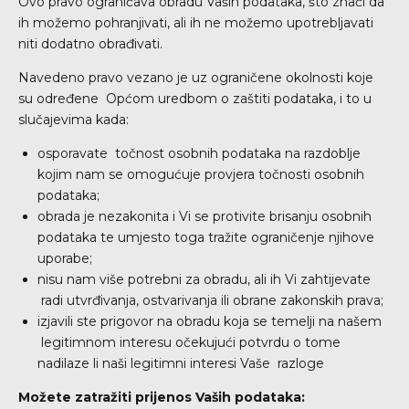
Ovo pravo ograničava obradu Vaših podataka, što znači da
ih možemo pohranjivati, ali ih ne možemo upotrebljavati
niti dodatno obrađivati.
Navedeno pravo vezano je uz ograničene okolnosti koje
su određene Općom uredbom o zaštiti podataka, i to u
slučajevima kada:
osporavate točnost osobnih podataka na razdoblje
kojim nam se omogućuje provjera točnosti osobnih
podataka;
obrada je nezakonita i Vi se protivite brisanju osobnih
podataka te umjesto toga tražite ograničenje njihove
uporabe;
nisu nam više potrebni za obradu, ali ih Vi zahtijevate
radi utvrđivanja, ostvarivanja ili obrane zakonskih prava;
izjavili ste prigovor na obradu koja se temelji na našem
legitimnom interesu očekujući potvrdu o tome
nadilaze li naši legitimni interesi Vaše razloge
Možete zatražiti prijenos Vaših podataka: