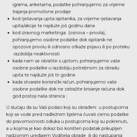
igrama, anketama, podatke pohranjujemo za vrijeme
trajanja promotivne prodaje
kod rješavanja upita ispitanika, za vrijeme rješavanja
upita/akcije te najduže još godinu dana
kod izravnog marketinga (osnova – privola),
pohranjujemo osobne podatke dok ispitanik ne
opozove privolu ili odnosno otkaže prijavu ili po proteku
razdoblja neaktivnosti
kada nam se obratite s upitom, pohranjujemo vaše
osobne podatke u razdoblju potrebnom za obradu
upita te najduže još tri godine
kada stvarate korisnički račun, pohranjujemo vaše
osobne podatke dok ne zatražite brisanje računa dok
god postoji naša stranica ;
U slučaju da su Vaši podaci koji su obrađeni u postupcima
koji se vode pred nadležnim tijelima čuvati ćemo podatke
do pravomoćnosti odluka u postupcima koji su pokrenuti,
a u kojima je kao dokaz bio korišten podatak prikupljen
nadzornim uređajem Voditelja obrade ili do nastupanja