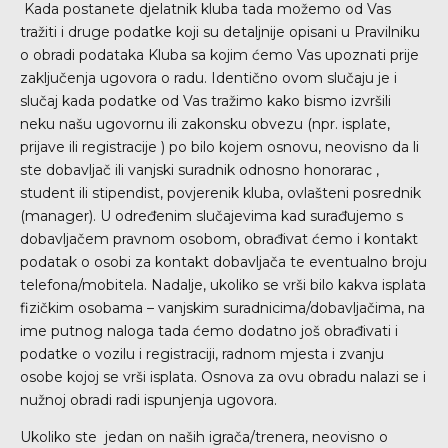
Kada postanete djelatnik kluba tada možemo od Vas
tražiti i druge podatke koji su detaljnije opisani u Pravilniku
o obradi podataka Kluba sa kojim ćemo Vas upoznati prije
zaključenja ugovora o radu. Identično ovom slučaju je i
slučaj kada podatke od Vas tražimo kako bismo izvršili
neku našu ugovornu ili zakonsku obvezu (npr. isplate,
prijave ili registracije ) po bilo kojem osnovu, neovisno da li
ste dobavljač ili vanjski suradnik odnosno honorarac ,
student ili stipendist, povjerenik kluba, ovlašteni posrednik
(manager). U određenim slučajevima kad surađujemo s
dobavljačem pravnom osobom, obrađivat ćemo i kontakt
podatak o osobi za kontakt dobavljača te eventualno broju
telefona/mobitela. Nadalje, ukoliko se vrši bilo kakva isplata
fizičkim osobama – vanjskim suradnicima/dobavljačima, na
ime putnog naloga tada ćemo dodatno još obrađivati i
podatke o vozilu i registraciji, radnom mjesta i zvanju
osobe kojoj se vrši isplata. Osnova za ovu obradu nalazi se i
nužnoj obradi radi ispunjenja ugovora.
Ukoliko ste jedan on naših igrača/trenera, neovisno o