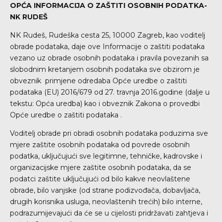
OPĆA INFORMACIJA O ZAŠTITI OSOBNIH PODATKA-
NK RUDEŠ
NK Rudeš, Rudeška cesta 25, 10000 Zagreb, kao voditelj
obrade podataka, daje ove Informacije o zaštiti podataka
vezano uz obrade osobnih podataka i pravila povezanih sa
slobodnim kretanjem osobnih podataka sve obzirom je
obveznik primjene odredaba Opće uredbe o zaštiti
podataka (EU) 2016/679 od 27. travnja 2016.godine (dalje u
tekstu: Opća uredba) kao i obveznik Zakona o provedbi
Opće uredbe o zaštiti podataka .
Voditelj obrade pri obradi osobnih podataka poduzima sve
mjere zaštite osobnih podataka od povrede osobnih
podatka, uključujući sve legitimne, tehničke, kadrovske i
organizacijske mjere zaštite osobnih podataka, da se
podatci zaštite uključujući od bilo kakve neovlaštene
obrade, bilo vanjske (od strane podizvođača, dobavljača,
drugih korisnika usluga, neovlaštenih trećih) bilo interne,
podrazumijevajući da će se u cijelosti pridržavati zahtjeva i