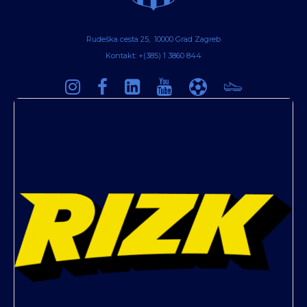
Rudeška cesta 25, 10000 Grad Zagreb
Kontakt: +(385) 1 3860 844