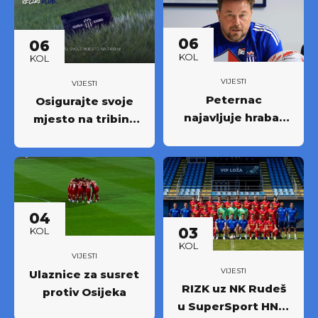
06
06
KOL
KOL
VIJESTI
VIJESTI
Peternac
Osigurajte svoje
najavljuje hrabar
mjesto na tribini:
nastup protiv
Krenula prodaja
Osijeka
godišnjih ulaznica
NK Rudeš za
prvoligašku
sezonu 2026/27.!
04
03
KOL
KOL
VIJESTI
VIJESTI
Ulaznice za susret
RIZK uz NK Rudeš
protiv Osijeka
u SuperSport HNL-