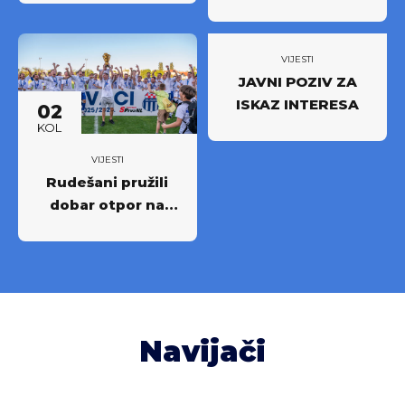
u: Partnerstvo za
novi iskorak među
najboljima
VIJESTI
JAVNI POZIV ZA
ISKAZ INTERESA
02
KOL
VIJESTI
Rudešani pružili
dobar otpor na
Rujevici
Navijači