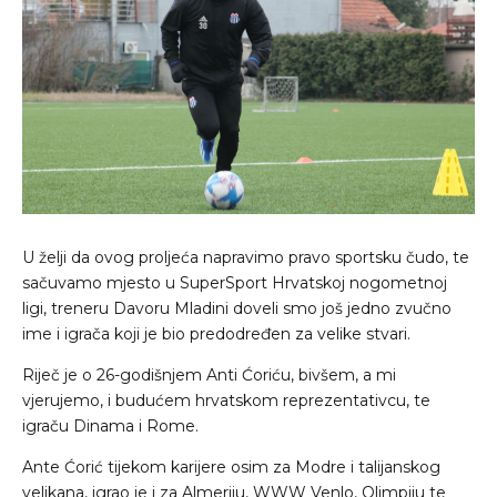
U želji da ovog proljeća napravimo pravo sportsku čudo, te
sačuvamo mjesto u SuperSport Hrvatskoj nogometnoj
ligi, treneru Davoru Mladini doveli smo još jedno zvučno
ime i igrača koji je bio predodređen za velike stvari.
Riječ je o 26-godišnjem Anti Ćoriću, bivšem, a mi
vjerujemo, i budućem hrvatskom reprezentativcu, te
igraču Dinama i Rome.
Ante Ćorić tijekom karijere osim za Modre i talijanskog
velikana, igrao je i za Almeriju, WWW Venlo, Olimpiju te