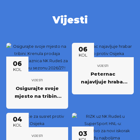
Vijesti
06
KOL
06
VIJESTI
KOL
Peternac
VIJESTI
najavljuje hrabar
Osigurajte svoje
nastup protiv
mjesto na tribini:
Osijeka
Krenula prodaja
godišnjih ulaznica
04
NK Rudeš za
KOL
prvoligašku
03
sezonu 2026/27.!
VIJESTI
KOL