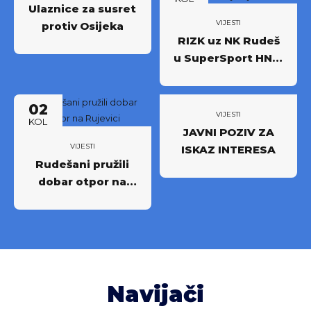
Ulaznice za susret
VIJESTI
protiv Osijeka
RIZK uz NK Rudeš
u SuperSport HNL-
u: Partnerstvo za
novi iskorak među
02
najboljima
VIJESTI
KOL
JAVNI POZIV ZA
VIJESTI
ISKAZ INTERESA
Rudešani pružili
dobar otpor na
Rujevici
Navijači