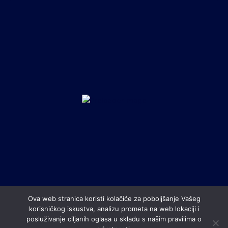
Ova web stranica koristi kolačiće za poboljšanje Vašeg
korisničkog iskustva, analizu prometa na web lokaciji i
posluživanje ciljanih oglasa u skladu s našim pravilima o
All contents © copyright Nogometni klub Rudeš. All rights