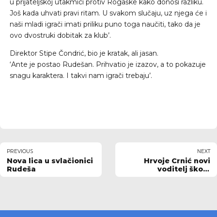
u prijateljskoj utakmici protiv Rogaške kako donosi razliku.
Još kada uhvati pravi ritam. U svakom slučaju, uz njega će i
naši mladi igrači imati priliku puno toga naučiti, tako da je
ovo dvostruki dobitak za klub’.
Direktor Stipe Čondrić, bio je kratak, ali jasan.
‘Ante je postao Rudešan. Prihvatio je izazov, a to pokazuje
snagu karaktera. I takvi nam igrači trebaju’.
PREVIOUS
NEXT
Nova lica u svlačionici
Hrvoje Crnić novi
Rudeša
voditelj škole
nogometa