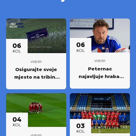
06
06
KOL
KOL
VIJESTI
VIJESTI
Peternac
Osigurajte svoje
najavljuje hrabar
mjesto na tribini:
nastup protiv
Krenula prodaja
Osijeka
godišnjih ulaznica
NK Rudeš za
prvoligašku
sezonu 2026/27.!
04
03
KOL
KOL
VIJESTI