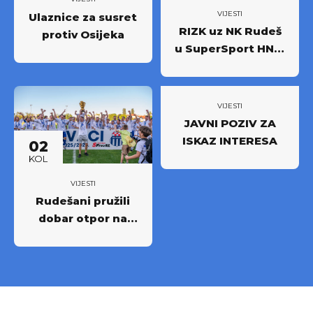
VIJESTI
Ulaznice za susret
RIZK uz NK Rudeš
protiv Osijeka
u SuperSport HNL-
u: Partnerstvo za
novi iskorak među
najboljima
VIJESTI
JAVNI POZIV ZA
ISKAZ INTERESA
02
KOL
VIJESTI
Rudešani pružili
dobar otpor na
Rujevici