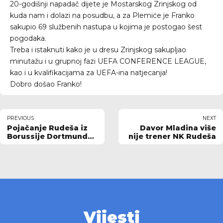
20-godišnji napadač dijete je Mostarskog Zrinjskog od
kuda nam i dolazi na posudbu, a za Plemiće je Franko
sakupio 69 službenih nastupa u kojima je postogao šest
pogodaka.
Treba i istaknuti kako je u dresu Zrinjskog sakupljao
minutažu i u grupnoj fazi UEFA CONFERENCE LEAGUE,
kao i u kvalifikacijama za UEFA-ina natjecanja!
Dobro došao Franko!
PREVIOUS
NEXT
Pojačanje Rudeša iz
Davor Mladina više
Borussije Dortmund
nije trener NK Rudeša
uživa na zapadu
metropole
Vijesti