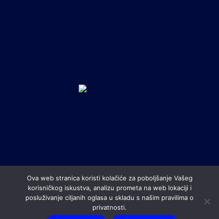
Ova web stranica koristi kolačiće za poboljšanje Vašeg
korisničkog iskustva, analizu prometa na web lokaciji i
posluživanje ciljanih oglasa u skladu s našim pravilima o
All contents © copyright Nogometni klub Rudeš. All rights
privatnosti.
reserved.