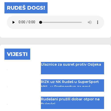
RUDEŠ DOGS!
VIJESTI
Ulaznice za susret protiv Osijeka
RIZK uz NK Rudeš u SuperSport
HNL-u: Partnerstvo za novi
iskorak među najboljima
Rudešani pružili dobar otpor na
Rujevici