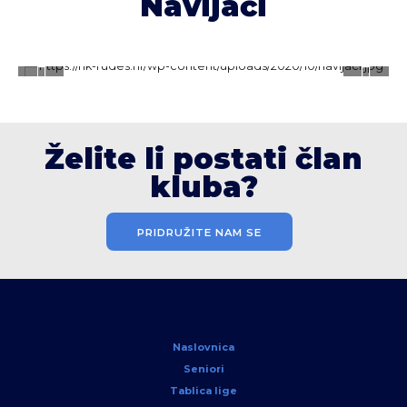
Navijači
Želite li postati član
kluba?
PRIDRUŽITE NAM SE
Naslovnica
Seniori
Tablica lige