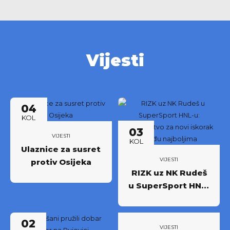
Vijesti
04
KOL
03
VIJESTI
KOL
Ulaznice za susret
VIJESTI
protiv Osijeka
RIZK uz NK Rudeš
u SuperSport HNL-
u: Partnerstvo za
novi iskorak među
02
najboljima
VIJESTI