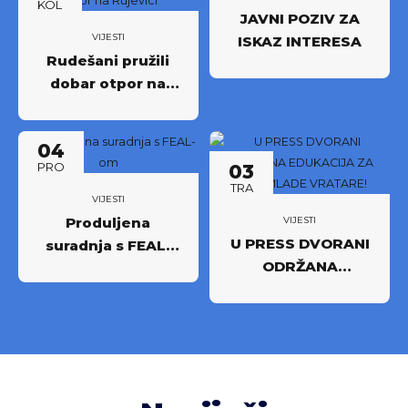
KOL
JAVNI POZIV ZA
VIJESTI
ISKAZ INTERESA
Rudešani pružili
dobar otpor na
Rujevici
04
PRO
03
TRA
VIJESTI
Produljena
VIJESTI
U PRESS DVORANI
suradnja s FEAL-
ODRŽANA
om
EDUKACIJA ZA
NAŠE MLADE
VRATARE!