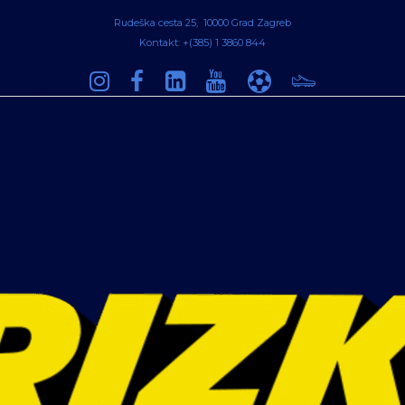
Rudeška cesta 25, 10000 Grad Zagreb
Kontakt: +(385) 1 3860 844