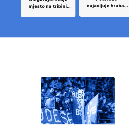
najavljuje hrabar
mjesto na tribini:
nastup protiv
Krenula prodaja
Osijeka
godišnjih ulaznica
NK Rudeš za
prvoligašku
sezonu 2026/27.!