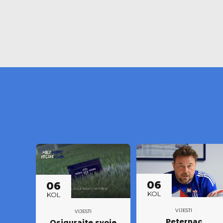
06
06
KOL
KOL
VIJESTI
VIJESTI
Peternac
Osigurajte svoje