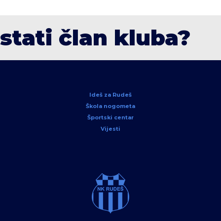
ostati član kluba?
Ideš za Rudeš
Škola nogometa
Športski centar
Vijesti