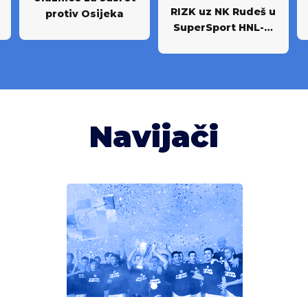
RIZK uz NK Rudeš u
protiv Osijeka
SuperSport HNL-u:
Partnerstvo za
novi iskorak među
najboljima
Navijači