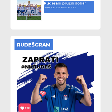
Rudešani pružili dobar
otpor na Rujevici
RUDEŠGRAM