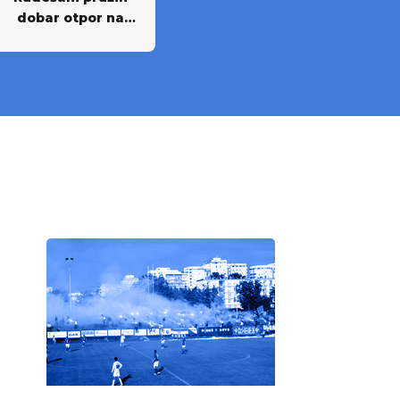
dobar otpor na
Rujevici