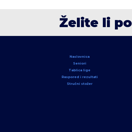
Želite li p
Naslovnica
Seniori
Tablica lige
Raspored i rezultati
Stručni stožer