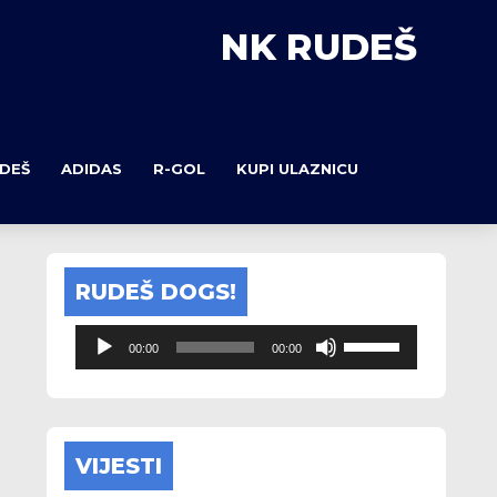
NK RUDEŠ
DEŠ
ADIDAS
R-GOL
KUPI ULAZNICU
RUDEŠ DOGS!
Reprodukt
audiozapis
Upotrijebite
00:00
00:00
tipke
sa
strelicama
Gore/Dolje
kako
VIJESTI
biste