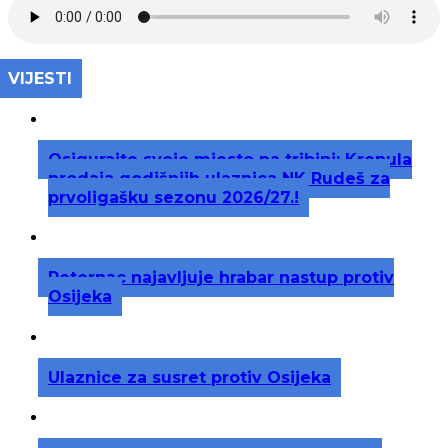
VIJESTI
Osigurajte svoje mjesto na tribini: Krenula
prodaja godišnjih ulaznica NK Rudeš za
prvoligašku sezonu 2026/27.!
Peternac najavljuje hrabar nastup protiv
Osijeka
Ulaznice za susret protiv Osijeka