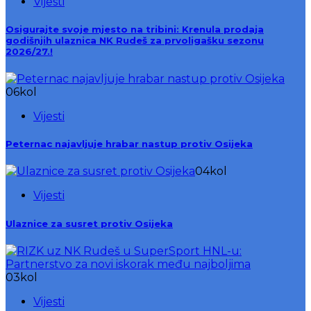
Vijesti
Osigurajte svoje mjesto na tribini: Krenula prodaja
godišnjih ulaznica NK Rudeš za prvoligašku sezonu
2026/27.!
06
kol
Vijesti
Peternac najavljuje hrabar nastup protiv Osijeka
04
kol
Vijesti
Ulaznice za susret protiv Osijeka
03
kol
Vijesti