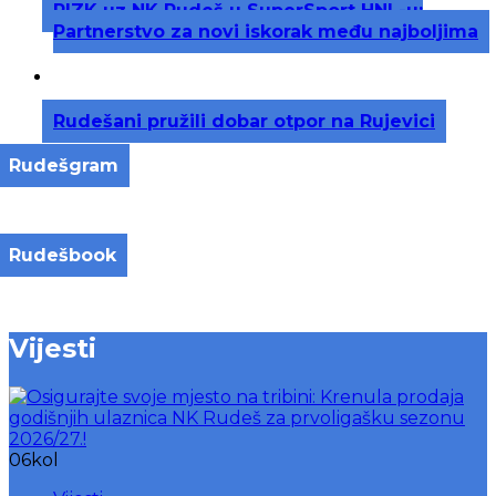
RIZK uz NK Rudeš u SuperSport HNL-u:
Partnerstvo za novi iskorak među najboljima
Rudešani pružili dobar otpor na Rujevici
Rudešgram
Rudešbook
Vijesti
06
kol