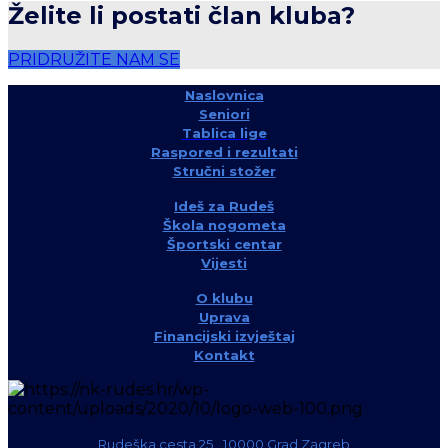
Želite li postati član kluba?
PRIDRUŽITE NAM SE
Naslovnica
Seniori
Tablica lige
Raspored i rezultati
Stručni stožer
Ideš za Rudeš
Škola nogometa
Športski centar
Vijesti
O klubu
Uprava
Financijski izvještaj
Kontakt
Rudeška cesta 25, 10000 Grad Zagreb