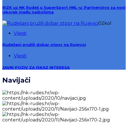
RIZK uz NK Rudeš u SuperSport HNL-u: Partnerstvo za novi
iskorak među najboljima
02
kol
Vijesti
Rudešani pružili dobar otpor na Rujevici
Vijesti
JAVNI POZIV ZA ISKAZ INTERESA
Navijači