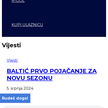
R-GOL
KUPI ULAZNICU
Vijesti
Vijesti
BALTIĆ PRVO POJAČANJE ZA
NOVU SEZONU
5. srpnja 2024.
Rudeš dogs!