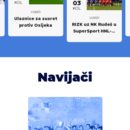
03
KOL
KOL
VIJESTI
Ulaznice za susret
VIJESTI
RIZK uz NK Rudeš u
protiv Osijeka
SuperSport HNL-u:
Partnerstvo za
novi iskorak među
najboljima
Navijači