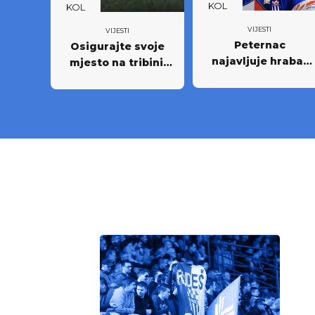
KOL
KOL
VIJESTI
VIJESTI
Peternac
Osigurajte svoje
najavljuje hrabar
mjesto na tribini:
nastup protiv
Krenula prodaja
Osijeka
godišnjih ulaznica
NK Rudeš za
prvoligašku
sezonu 2026/27.!