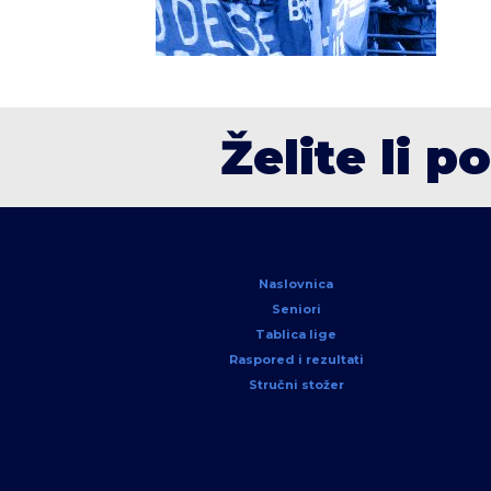
Želite li p
Naslovnica
Seniori
Tablica lige
Raspored i rezultati
Stručni stožer