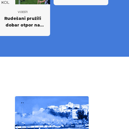
KOL
VIJESTI
Rudešani pružili
dobar otpor na
Rujevici