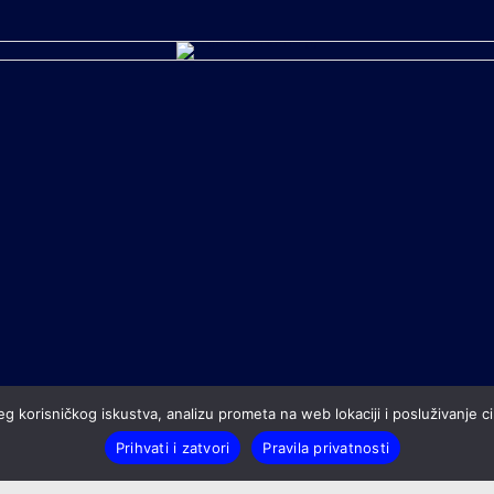
g korisničkog iskustva, analizu prometa na web lokaciji i posluživanje cil
Prihvati i zatvori
Pravila privatnosti