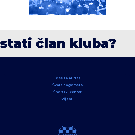
ostati član kluba?
Ideš za Rudeš
Škola nogometa
Športski centar
Vijesti