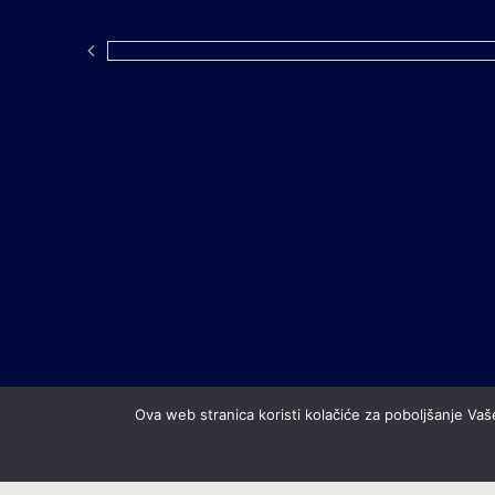
Ova web stranica koristi kolačiće za poboljšanje Vaše
All contents © copyright Nogometni klub Rudeš. All rights reserved.