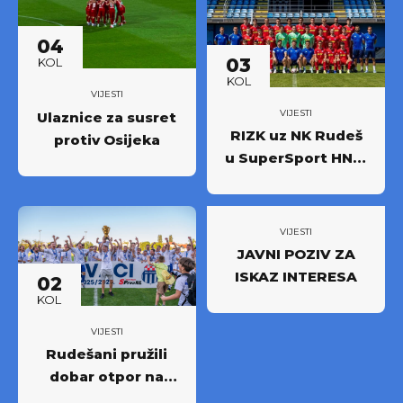
prvoligašku
sezonu 2026/27.!
04
03
KOL
KOL
VIJESTI
VIJESTI
Ulaznice za susret
RIZK uz NK Rudeš
protiv Osijeka
u SuperSport HNL-
u: Partnerstvo za
novi iskorak među
najboljima
VIJESTI
JAVNI POZIV ZA
ISKAZ INTERESA
02
KOL
VIJESTI
Rudešani pružili
dobar otpor na
Rujevici