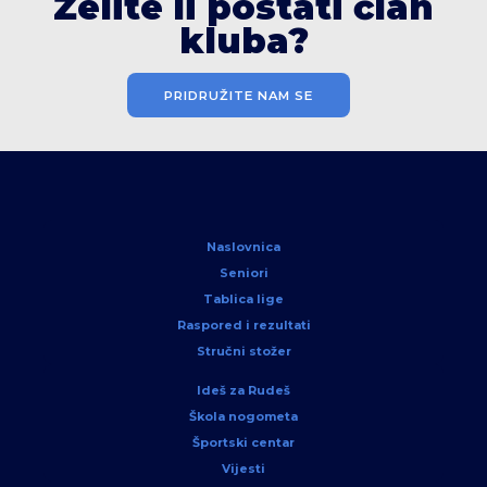
Želite li postati član
kluba?
PRIDRUŽITE NAM SE
Naslovnica
Seniori
Tablica lige
Raspored i rezultati
Stručni stožer
Ideš za Rudeš
Škola nogometa
Športski centar
Vijesti