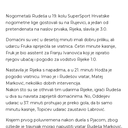
Nogometaši Rudeša u 19. kolu SuperSport Hrvatske
nogometne lige gostovali su na Rujevici, a jedan od
pretendenata na naslov prvaka, Rijeka, slavila je 3:0.
Domaćini su već u desetoj minuti imali dobru priliku, ali
udarcu Fruka ispriječila se vratnica. Četiri minute kasnije,
Fruk je bio asistent za Franju Ivanovića koji je ispratio
njegov ubačaj i pogodio za vodstvo Rijeke 1:0.
Nastavila je Rijeka s napadima, a u 21. minuti Hodža je
pogodio vratnicu. Imao je i Rudešov vratar, Matej
Marković, nekoliko dobrih intervencija.
Nakon što su se othrvali tim udarima Rijeke, igrači Rudeša
u dva su navrata zaprijetili domaćinima. No, Oddeijev
udarac u 37. minuti prohujao je preko gola, da bi samo
minutu kasnije, Topićev udarac zaustavio Labrović.
Krajem prvog poluvremena nakon duela s Pjacom, zbog
ozljede je travnjak morao napustiti vratar Rudeša Marković,