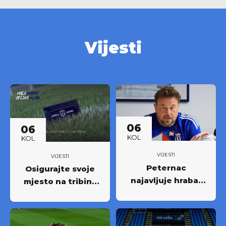
Vijesti
06
06
KOL
KOL
VIJESTI
VIJESTI
Peternac
Osigurajte svoje
najavljuje hrabar
mjesto na tribini:
nastup protiv
Krenula prodaja
Osijeka
godišnjih ulaznica
NK Rudeš za