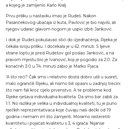
a kojeg je zamijenio Karlo Kralj.
Prvu priliku u nastavku imao je Rudeš. Nakon
Pasaričekovog ubačaja iz kuta, Pavlović je bio najviši, ali
njegov udarac glavom nogom je uspio izbiti Janković.
I dok je Rudeš pokušavao stići do izjednačenja, Rijeka je
čekala svoju priliku. I dočekala je u 62. minuti. S lijeve
strane loptu je pred Rudešov gol poslao Janković, a na
pravom mjestu bio je Ivanović, koji je pogodio za 2:0. Za
konačnih 3:0 u 74. minuti zabio je Marko Pjaca.
‘A što reći? Čak smo i relativno dosta dobro ušli u susret,
malo ograničili Rijeku, ali nismo bili opasni u zadnjoj trećini
što nam fali kroz cijelo prvenstvo. A te probleme kod
Rijeke rješava individualna kvaliteta. Da smo bar zabili za
1:1. No razlika je velika u individualnoj kvaliteti, tu je puno
riječkih reprezentativaca koje čuvaju naši dečki od 19
godina i nemam im što zamjeriti. Moramo rasteretiti
kvantitetu i pojačati kvalitetu s 3, 4 igrača. Nijanse