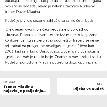
odlučuju, a očito nije slučajno da se Rudešu stalno događa
ovo što se događa’, rekao je nakon utakmice Rudešov
trener Davor Mladina.
Rudeš je prvi dio sezone zaključio sa samo četiri boda.
‘Cijelu jesen ovoj momčadi nedostaje prvoligaškog
iskustva. Probalo se kvantitetom izvući nešto iz ojačane
konkurenciji i tu se vjerojatno pogriješilo. Trebalo se ranije
orijentirati na provjerene prvoligaške igrače. Slično kao
2003. kad sam bio u Dragovoljcu. Doveli smo dva iskusna
igrača i odmah je to bilo bolje. Znam što nam treba i sad u
Rudešu’, ponudio je Mladina potrebnu dozu optimizma.
PREVIOUS
NEXT
Trener Mladina
Rijeka vs Rudeš
najavio je posljednju
Rudešovu utakmicu
ove polusezone