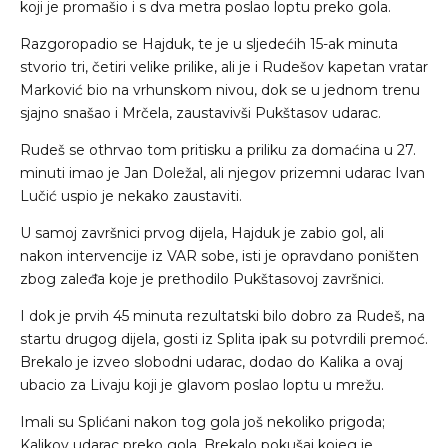
koji je promašio i s dva metra poslao loptu preko gola.
Razgoropadio se Hajduk, te je u sljedećih 15-ak minuta
stvorio tri, četiri velike prilike, ali je i Rudešov kapetan vratar
Marković bio na vrhunskom nivou, dok se u jednom trenu
sjajno snašao i Mrčela, zaustavivši Pukštasov udarac.
Rudeš se othrvao tom pritisku a priliku za domaćina u 27.
minuti imao je Jan Doležal, ali njegov prizemni udarac Ivan
Lučić uspio je nekako zaustaviti.
U samoj završnici prvog dijela, Hajduk je zabio gol, ali
nakon intervencije iz VAR sobe, isti je opravdano poništen
zbog zaleđa koje je prethodilo Pukštasovoj završnici.
I dok je prvih 45 minuta rezultatski bilo dobro za Rudeš, na
startu drugog dijela, gosti iz Splita ipak su potvrdili premoć.
Brekalo je izveo slobodni udarac, dodao do Kalika a ovaj
ubacio za Livaju koji je glavom poslao loptu u mrežu.
Imali su Splićani nakon tog gola još nekoliko prigoda;
Kalikov udarac preko gola, Brekalo pokušaj kojeg je