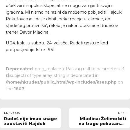
očekivani impuls s klupe, ali ne mogu zamjeriti svojim
igračima. Mi nismo na razini da možemo pobijediti Hajduk.
Pokušavamo i dalje dobiti neke manje utakmice, do
sljedećeg protivnika’, rekao je nakon utakmice Rudešov
trener Davor Mladina.
U 24. kolu, u subotu 24. veljače, Rudeš gostuje kod
pretposljednje Istre 1961.
Deprecated
: preg_replace(): Passing null to parameter #3
($subject) of type array|string is deprecated in
/home/nkrudes/public_html/wp-includes/kses.php
on
line
1807
PREVIOUS
NEXT
Rudeš nije imao snage
Mladina: Želimo biti
zaustaviti Hajduk
na tragu pokazanog
protiv Hajduka