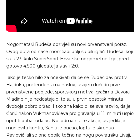
Nogometaši Rudeša doživjeli su novi prvenstveni poraz.
Ovog puta od naše momčadi bolji su bili igrači Rudeša, koji
su u 23. kolu SuperSport Hrvatske nogometne lige, pred
gotovo 4.500 gledatelja slavili 2:0.
Iako je teško bilo za očekivati da će se Rudeš baš protiv
Hajduka, pretendenta na naslov, uspjeti doći do prve
prvenstvene pobjede, sportskog motiva igračima Davora
Mladine nije nedostajalo, te su u prvih desetak minuta
dvoboja dobro držao. I tko zna kako bi se sve razvilo, da je
Ćorić nakon Vukmanovićeva proigravanja u 11. minuti uspio
uputiti dobar udarac. No, odmah iz te akcije, uslijedila je
munjevita kontra, Sahiti je pucao, loptu je skrenuo
Pavlović, ali se ona odbila točno na nogu povratniku Livaji,