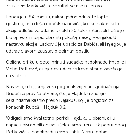
zaustavio Marković, ali rezultat se nije mijenjao.
I onda je u 84. minuti, nakon jedne oduzete lopte
gostima, ona došla do Vukmanovića, koji se nakon solo-
akcije odlučio za udarac s nekih 20-tak metara, ali Lučić je
bio oprezan i uspio obraniti pokušaj našeg veznjaka. U
nastavku akcije, Latković je ubacio za Babića, ali i njegov je
udarac glavom zaustavio golman gostiju.
Odličnu priliku u petoj minuti sudačke nadoknade imao je i
Vinko Petković, ali njegov udarac s lijeve strane završio je
na vratnici.
Naravno, u toj jurnjavi za pogodak vrijedan izjednačenja,
Rudeš se previše otvorio, što je Hajduk u zadnjim
sekundama kaznio preko Dajakua, koji je pogodio za
konačnih Rudeš – Hajduk 0:2.
‘Odigrali smo kvalitetno, parirali Hajduku u obrani, ali u
napadu nismo bili opasni. Čekali smo trenutak poput onog
Petkovića u nadoknadi, nismo zabili. Nisam dobio