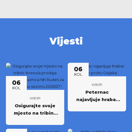
Vijesti
06
KOL
06
VIJESTI
KOL
Peternac
VIJESTI
najavljuje hrabar
Osigurajte svoje
nastup protiv
mjesto na tribini:
Osijeka
Krenula prodaja
godišnjih ulaznica