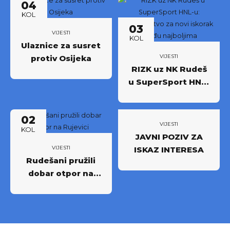
04
NK Rudeš za
KOL
prvoligašku
03
sezonu 2026/27.!
VIJESTI
KOL
Ulaznice za susret
VIJESTI
protiv Osijeka
RIZK uz NK Rudeš
u SuperSport HNL-
u: Partnerstvo za
novi iskorak među
02
najboljima
VIJESTI
KOL
JAVNI POZIV ZA
VIJESTI
ISKAZ INTERESA
Rudešani pružili
dobar otpor na
Rujevici