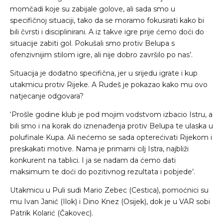
momčadi koje su zabijale golove, ali sada smo u
specifičnoj situaciji, tako da se moramo fokusirati kako bi
bili čvrsti i disciplinirani. A iz takve igre prije ćemo doći do
situacije zabiti gol. Pokušali smo protiv Belupa s
ofenzivnijim stilom igre, ali nije dobro završilo po nas’.
Situacija je dodatno specifična, jer u srijedu igrate i kup
utakmicu protiv Rijeke. A Rudeš je pokazao kako mu ovo
natjecanje odgovara?
‘Prošle godine klub je pod mojim vodstvom izbacio Istru, a
bili smo i na korak do iznenađenja protiv Belupa te ulaska u
polufinale Kupa. Ali nećemo se sada opterećivati Rijekom i
preskakati motive. Nama je primarni cilj Istra, najbliži
konkurent na tablici. I ja se nadam da ćemo dati
maksimum te doći do pozitivnog rezultata i pobjede’.
Utakmicu u Puli sudi Mario Zebec (Cestica), pomoćnici su
mu Ivan Janić (Ilok) i Dino Knez (Osijek), dok je u VAR sobi
Patrik Kolarić (Čakovec).