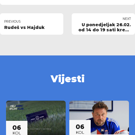
NEXT
PREVIOUS
U ponedjeljak 26.02.
Rudeš vs Hajduk
od 14 do 19 sati kreće
fizička prodaja
ulaznica za KUP
utakmicu protiv HNK
RIJEKA, u tajništvu
kluba na ŠC Rudeš!
Vijesti
06
06
KOL
KOL