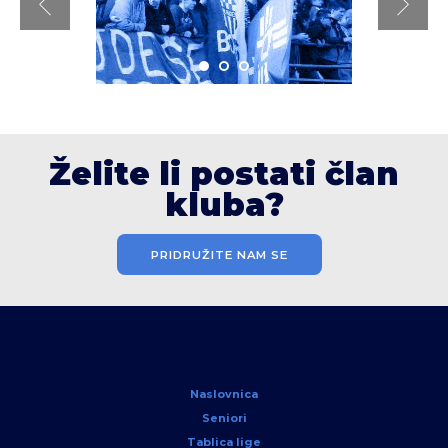
Želite li postati član
kluba?
PRIDRUŽITE NAM SE
Naslovnica
Seniori
Tablica lige