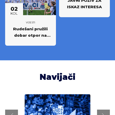
JAVNI POZIV ZA
ISKAZ INTERESA
02
KOL
VIJESTI
Rudešani pružili
dobar otpor na
Rujevici
Navijači