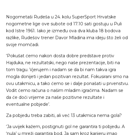
Nogometaši Rudeša u 24. kolu SuperSport Hrvatske
nogometne lige ove subote od 17.10 sati gostuju u Puli
kod Istre 1961. Iako je između ova dva kluba 18 bodova
razlike, Rudešov trener Davor Mladina ima ideju što želi od
svoje momčadi.
‘Pokušat ćemo nakon dosta dobre predstave protiv
Hajduka, ne rezultatski, nego naše prezentacije, biti na
tom tragu. Vjerujem i nadam se da bi nam takva igra
mogla donijeti i jedan pozitivan rezultat. Fokusirani smo na
ovu utakmicu, a tako ćemo se i dalje ponašati u prvenstvu.
Vodit ćemo računa o našim mladim igračima. Nadam se
da će doći vrijeme za naše pozitivne rezultate i
eventualne pobjede’.
Za pobjedu treba zabiti, ali već 13 utakmica nema gola?
‘Ja uvijek kažem, postignuti gol ne garantira ti pobjedu. A
‘nula’ u mreži garantira bod. Ja sam kroz karijeru imao