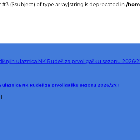
 #3 ($subject) of type array|string is deprecated in
/hom
ih ulaznica NK Rudeš za prvoligašku sezonu 2026/27.!
l