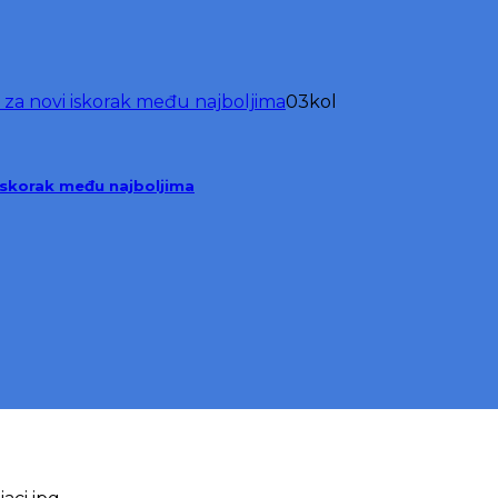
03
kol
iskorak među najboljima