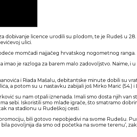
 za dobivanje licence urodili su plodom, te je Rudeš u 
ićevoj ulici.
ke, vodeće momčadi najjačeg hrvatskog nogometnog ranga.
a imao je razloga za barem malo zadovoljstvo. Naime, i u ov
vića i Riada Mašalu, debitantske minute dobili su vrat
a, a potom su u nastavku zabijali još Mirko Marić (54.) i L
rković su nam otpali iznenada. Imali smo dosta njih van s
ima sebi. Iskoristili smo mlađe igrače, što smatramo dob
tak na stadionu u Rudeškoj cesti.
 promociju, bili gotovo nepobjedivi na svome Rudešu. Pu
a bila povoljnija da smo od početka na svome terenu’, zakl