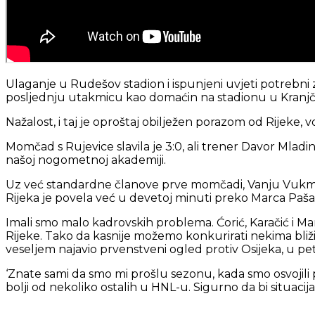
Ulaganje u Rudešov stadion i ispunjeni uvjeti potrebni
posljednju utakmicu kao domaćin na stadionu u Kranjčev
Nažalost, i taj je oproštaj obilježen porazom od Rije
Momčad s Rujevice slavila je 3:0, ali trener Davor Mladin
našoj nogometnoj akademiji.
Uz već standardne članove prve momčadi, Vanju Vukmano
Rijeka je povela već u devetoj minuti preko Marca Pašalić
Imali smo malo kadrovskih problema. Ćorić, Karačić i Ma
Rijeke. Tako da kasnije možemo konkurirati nekima bliž
veseljem najavio prvenstveni ogled protiv Osijeka, u pe
‘Znate sami da smo mi prošlu sezonu, kada smo osvojili
bolji od nekoliko ostalih u HNL-u. Sigurno da bi situacij