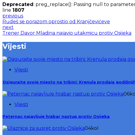
Deprecated
: preg_replace(): Passing null to parameter
line
1807
previous
Rudeš se porazom oprostio od Kranjčevićeve
next
Trener Davor Mladina najavio utakmicu protiv Osijeka
Vijesti
Vijesti
Osigurajte svoje mjesto na tribini: Krenula prodaja godišnj
06
ko
Vijesti
Peternac najavljuje hrabar nastup protiv Osijeka
04
kol