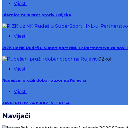
Vijesti
Ulaznice za susret protiv Osijeka
Vijesti
RIZK uz NK Rudeš u SuperSport HNL-u: Partnerstvo za novi 
02
kol
Vijesti
Rudešani pružili dobar otpor na Rujevici
Vijesti
JAVNI POZIV ZA ISKAZ INTERESA
Navijači