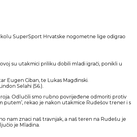
28. kolu SuperSport Hrvatske nogometne lige odigrao
oj su utakmici priliku dobili mladi igrači, ponikli u
ar Eugen Ciban, te Lukas Magđinski.
indon Selahi (56.).
troja. Odlučili smo rubno povrijeđene odmoriti protiv
rim putem’, rekao je nakon utakmice Rudešov trener i s
no nam znaci naš travnjak, a naš teren na Rudešu je
jučio je Mladina.