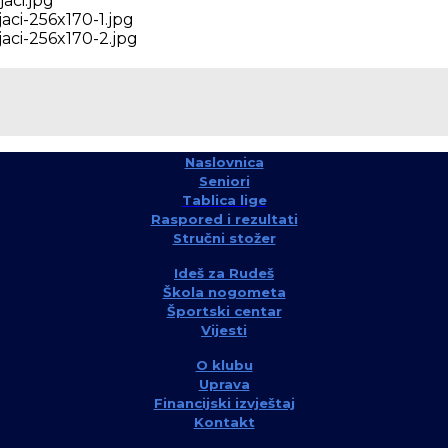
Naslovnica
Seniori
Tablica lige
Raspored i rezultati
Stručni stožer
Ideš za Rudeš
Škola nogometa
Športski centar
Vijesti
O klubu
Uprava
Financijski izvještaj
Kontakt