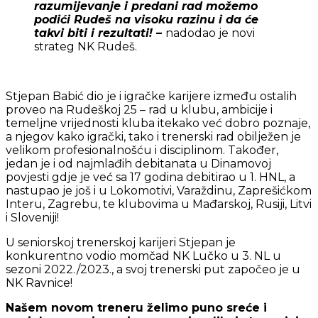
razumijevanje i predani rad možemo
podići Rudeš na visoku razinu i da će
takvi biti i rezultati! –
nadodao je novi
strateg NK Rudeš.
Stjepan Babić dio je i igračke karijere između ostalih
proveo na Rudeškoj 25 – rad u klubu, ambicije i
temeljne vrijednosti kluba itekako već dobro poznaje,
a njegov kako igrački, tako i trenerski rad obilježen je
velikom profesionalnošću i disciplinom. Također,
jedan je i od najmlađih debitanata u Dinamovoj
povjesti gdje je već sa 17 godina debitirao u 1. HNL, a
nastupao je još i u Lokomotivi, Varaždinu, Zaprešićkom
Interu, Zagrebu, te klubovima u Mađarskoj, Rusiji, Litvi
i Sloveniji!
U seniorskoj trenerskoj karijeri Stjepan je
konkurentno vodio momčad NK Lučko u 3. NL u
sezoni 2022./2023., a svoj trenerski put započeo je u
NK Ravnice!
Našem novom treneru želimo puno sreće i