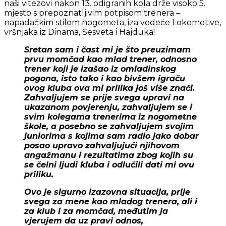
naši vitezovi nakon 13. odigranih kola drže visoko 5.
mjesto s prepoznatljivim potpisom trenera –
napadačkim stilom nogometa, iza vodeće Lokomotive,
vršnjaka iz Dinama, Sesveta i Hajduka!
Sretan sam i čast mi je što preuzimam
prvu momčad kao mlad trener, odnosno
trener koji je izašao iz omladinskog
pogona, isto tako i kao bivšem igraču
ovog kluba ova mi prilika još više znači.
Zahvaljujem se prije svega upravi na
ukazanom povjerenju, zahvaljujem se i
svim kolegama trenerima iz nogometne
škole, a posebno se zahvaljujem svojim
juniorima s kojima sam radio jako dobar
posao upravo zahvaljujući njihovom
angažmanu i rezultatima zbog kojih su
se čelni ljudi kluba i odlučili dati mi ovu
priliku.
Ovo je sigurno izazovna situacija, prije
svega za mene kao mladog trenera, ali i
za klub i za momčad, međutim ja
vjerujem da uz pravi odnos,