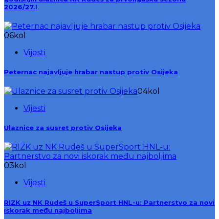
2026/27.!
06
kol
Vijesti
Peternac najavljuje hrabar nastup protiv Osijeka
04
kol
Vijesti
Ulaznice za susret protiv Osijeka
03
kol
Vijesti
RIZK uz NK Rudeš u SuperSport HNL-u: Partnerstvo za novi
iskorak među najboljima