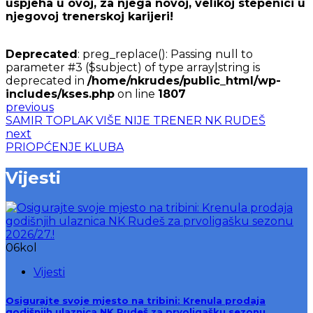
uspjeha u ovoj, za njega novoj, velikoj stepenici u
njegovoj trenerskoj karijeri!
Deprecated
: preg_replace(): Passing null to
parameter #3 ($subject) of type array|string is
deprecated in
/home/nkrudes/public_html/wp-
includes/kses.php
on line
1807
previous
SAMIR TOPLAK VIŠE NIJE TRENER NK RUDEŠ
next
PRIOPĆENJE KLUBA
Vijesti
06
kol
Vijesti
Osigurajte svoje mjesto na tribini: Krenula prodaja
godišnjih ulaznica NK Rudeš za prvoligašku sezonu