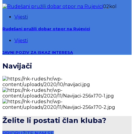
02
kol
Vijesti
Rudešani pružili dobar otpor na Rujevici
Vijesti
JAVNI POZIV ZA ISKAZ INTERESA
Navijači
Želite li postati član kluba?
PRIDRUŽITE NAM SE