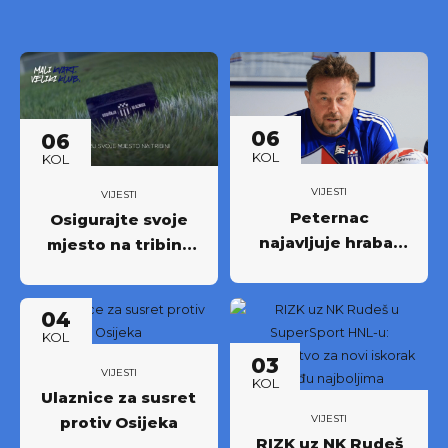
06
06
KOL
KOL
VIJESTI
VIJESTI
Peternac
Osigurajte svoje
najavljuje hrabar
mjesto na tribini:
nastup protiv
Krenula prodaja
Osijeka
godišnjih ulaznica
04
NK Rudeš za
KOL
prvoligašku
03
sezonu 2026/27.!
VIJESTI
KOL
Ulaznice za susret
VIJESTI
protiv Osijeka
RIZK uz NK Rudeš