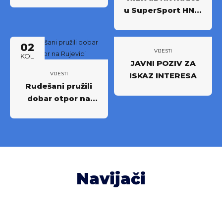
u SuperSport HNL-
u: Partnerstvo za
novi iskorak među
02
najboljima
VIJESTI
KOL
JAVNI POZIV ZA
VIJESTI
ISKAZ INTERESA
Rudešani pružili
dobar otpor na
Rujevici
Navijači