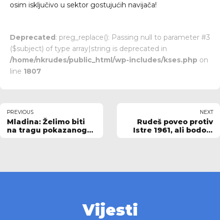
osim isključivo u sektor gostujućih navijača!
Deprecated
: preg_replace(): Passing null to parameter #3
($subject) of type array|string is deprecated in
/home/nkrudes/public_html/wp-includes/kses.php
on
line
1807
PREVIOUS
NEXT
Mladina: Želimo biti
Rudeš poveo protiv
na tragu pokazanog
Istre 1961, ali bodovi
protiv Hajduka
su ipak ostali u Puli
Vijesti