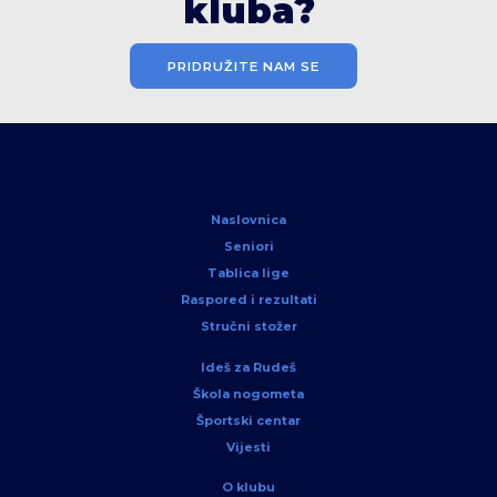
kluba?
PRIDRUŽITE NAM SE
Naslovnica
Seniori
Tablica lige
Raspored i rezultati
Stručni stožer
Ideš za Rudeš
Škola nogometa
Športski centar
Vijesti
O klubu