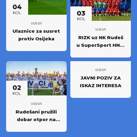
sezonu 2026/27.!
04
03
KOL
KOL
VIJESTI
VIJESTI
Ulaznice za susret
RIZK uz NK Rudeš
protiv Osijeka
u SuperSport HNL-
u: Partnerstvo za
novi iskorak među
najboljima
VIJESTI
JAVNI POZIV ZA
ISKAZ INTERESA
02
KOL
VIJESTI
Rudešani pružili
dobar otpor na
Rujevici