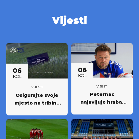
Vijesti
06
06
KOL
KOL
VIJESTI
VIJESTI
Peternac
Osigurajte svoje
najavljuje hrabar
mjesto na tribini:
nastup protiv
Krenula prodaja
Osijeka
godišnjih ulaznica
NK Rudeš za
prvoligašku