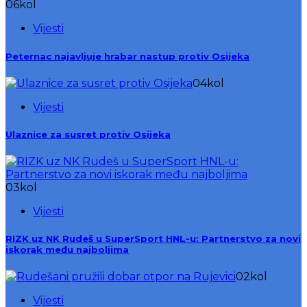
06
kol
Vijesti
Peternac najavljuje hrabar nastup protiv Osijeka
04
kol
Vijesti
Ulaznice za susret protiv Osijeka
03
kol
Vijesti
RIZK uz NK Rudeš u SuperSport HNL-u: Partnerstvo za novi
iskorak među najboljima
02
kol
Vijesti