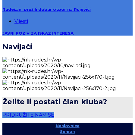
Rudešani pružili dobar otpor na Rujevici
Vijesti
JAVNI POZIV ZA ISKAZ INTERESA
Navijači
Želite li postati član kluba?
PRIDRUŽITE NAM SE
Naslovnica
Seniori