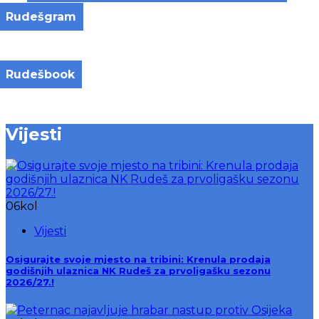
Rudešgram
Rudešbook
Vijesti
06
kol
Vijesti
Osigurajte svoje mjesto na tribini: Krenula prodaja
godišnjih ulaznica NK Rudeš za prvoligašku sezonu
2026/27.!