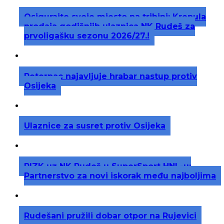
Osigurajte svoje mjesto na tribini: Krenula
prodaja godišnjih ulaznica NK Rudeš za
prvoligašku sezonu 2026/27.!
Peternac najavljuje hrabar nastup protiv
Osijeka
Ulaznice za susret protiv Osijeka
RIZK uz NK Rudeš u SuperSport HNL-u:
Partnerstvo za novi iskorak među najboljima
Rudešani pružili dobar otpor na Rujevici