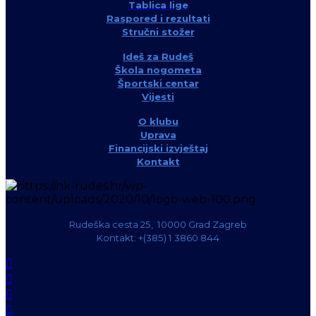
Tablica lige
Raspored i rezultati
Stručni stožer
Ideš za Rudeš
Škola nogometa
Športski centar
Vijesti
O klubu
Uprava
Financijski izvještaj
Kontakt
Rudeška cesta 25, 10000 Grad Zagreb
Kontakt: +(385) 1 3860 844