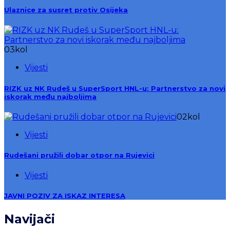
Ulaznice za susret protiv Osijeka
03
kol
Vijesti
RIZK uz NK Rudeš u SuperSport HNL-u: Partnerstvo za novi
iskorak među najboljima
02
kol
Vijesti
Rudešani pružili dobar otpor na Rujevici
Vijesti
JAVNI POZIV ZA ISKAZ INTERESA
Navijači