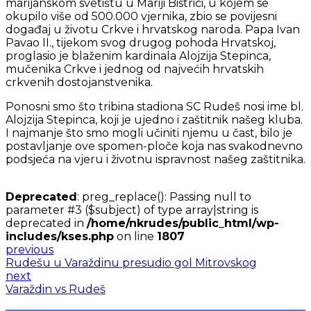
marijanskom svetištu u Mariji Bistrici, u kojem se
okupilo više od 500.000 vjernika, zbio se povijesni
događaj u životu Crkve i hrvatskog naroda. Papa Ivan
Pavao II., tijekom svog drugog pohoda Hrvatskoj,
proglasio je blaženim kardinala Alojzija Stepinca,
mučenika Crkve i jednog od najvećih hrvatskih
crkvenih dostojanstvenika.
Ponosni smo što tribina stadiona SC Rudeš nosi ime bl.
Alojzija Stepinca, koji je ujedno i zaštitnik našeg kluba.
I najmanje što smo mogli učiniti njemu u čast, bilo je
postavljanje ove spomen-ploče koja nas svakodnevno
podsjeća na vjeru i životnu ispravnost našeg zaštitnika.
Deprecated
: preg_replace(): Passing null to
parameter #3 ($subject) of type array|string is
deprecated in
/home/nkrudes/public_html/wp-
includes/kses.php
on line
1807
previous
Rudešu u Varaždinu presudio gol Mitrovskog
next
Varaždin vs Rudeš