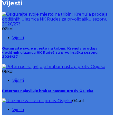
Vijesti
06
kol
Vijesti
Osigurajte svoje mjesto na tribini: Krenula prodaja
godišnjih ulaznica NK Rudeš za prvoligašku sezonu
2026/27.!
06
kol
Vijesti
Peternac najavljuje hrabar nastup protiv Osijeka
04
kol
Vijesti