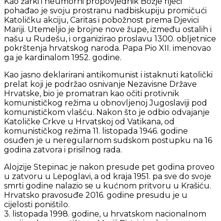
Kao žarki i neumorni propovjednik Božje riječi
pohađao je svoju prostranu nadbiskupiju promičući
Katoličku akciju, Caritas i pobožnost prema Djevici
Mariji. Utemeljio je brojne nove župe, između ostalih i
našu u Rudešu, i organizirao proslavu 1300. obljetnice
pokrštenja hrvatskog naroda. Papa Pio XII. imenovao
ga je kardinalom 1952. godine.
Kao jasno deklarirani antikomunist i istaknuti katolički
prelat koji je podržao osnivanje Nezavisne Države
Hrvatske, bio je promatran kao očiti protivnik
komunističkog režima u obnovljenoj Jugoslaviji pod
komunističkom vlašću. Nakon što je odbio odvajanje
Katoličke Crkve u Hrvatskoj od Vatikana, od
komunističkog režima 11. listopada 1946. godine
osuđen je u neregularnom sudskom postupku na 16
godina zatvora i prisilnog rada.
Alojzije Stepinac je nakon presude pet godina proveo
u zatvoru u Lepoglavi, a od kraja 1951. pa sve do svoje
smrti godine nalazio se u kućnom pritvoru u Krašiću.
Hrvatsko pravosuđe 2016. godine presudu je u
cijelosti poništilo.
3. listopada 1998. godine, u hrvatskom nacionalnom