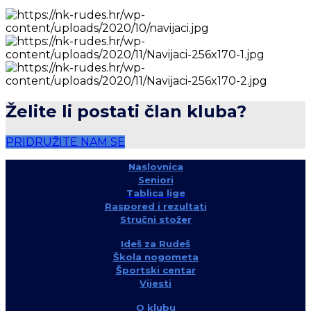
Želite li postati član kluba?
PRIDRUŽITE NAM SE
Naslovnica
Seniori
Tablica lige
Raspored i rezultati
Stručni stožer
Ideš za Rudeš
Škola nogometa
Športski centar
Vijesti
O klubu