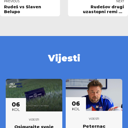
PREVIOUS
NEXT
Rudeš vs Slaven
Rudešov drugi
Belupo
uzastopni remi za
treći prvenstveni bod
Vijesti
06
06
KOL
KOL
VIJESTI
VIJESTI
Peternac
Osigurajte svoje