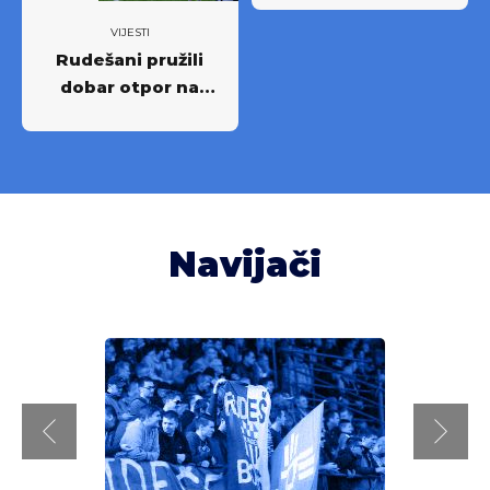
VIJESTI
Rudešani pružili
dobar otpor na
Rujevici
Navijači