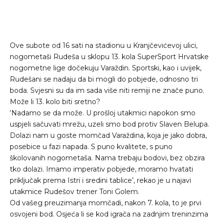
Ove subote od 16 sati na stadionu u Kranjčevićevoj ulici,
nogometaši Rudeša u sklopu 13. kola SuperSport Hrvatske
nogometne lige dočekuju Varaždin. Sportski, kao i uvijek,
Rudešani se nadaju da bi mogli do pobjede, odnosno tri
boda. Svjesni su da im sada više niti remiji ne znače puno.
Može li 13. kolo biti sretno?
‘Nadamo se da može. U prošloj utakmici napokon smo
uspjeli sačuvati mrežu, uzeli smo bod protiv Slaven Belupa.
Dolazi nam u goste momčad Varaždina, koja je jako dobra,
posebice u fazi napada. S puno kvalitete, s puno
školovanih nogometaša. Nama trebaju bodovi, bez obzira
tko dolazi. Imamo imperativ pobjede, moramo hvatati
priključak prema Istri i sredini tablice’, rekao je u najavi
utakmice Rudešov trener Toni Golem.
Od vašeg preuzimanja momčadi, nakon 7. kola, to je prvi
osvojeni bod. Osjeća li se kod igrača na zadnjim treninzima