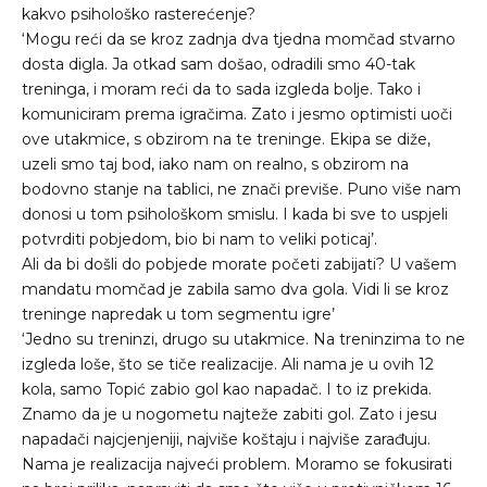
kakvo psihološko rasterećenje?
‘Mogu reći da se kroz zadnja dva tjedna momčad stvarno
dosta digla. Ja otkad sam došao, odradili smo 40-tak
treninga, i moram reći da to sada izgleda bolje. Tako i
komuniciram prema igračima. Zato i jesmo optimisti uoči
ove utakmice, s obzirom na te treninge. Ekipa se diže,
uzeli smo taj bod, iako nam on realno, s obzirom na
bodovno stanje na tablici, ne znači previše. Puno više nam
donosi u tom psihološkom smislu. I kada bi sve to uspjeli
potvrditi pobjedom, bio bi nam to veliki poticaj’.
Ali da bi došli do pobjede morate početi zabijati? U vašem
mandatu momčad je zabila samo dva gola. Vidi li se kroz
treninge napredak u tom segmentu igre’
‘Jedno su treninzi, drugo su utakmice. Na treninzima to ne
izgleda loše, što se tiče realizacije. Ali nama je u ovih 12
kola, samo Topić zabio gol kao napadač. I to iz prekida.
Znamo da je u nogometu najteže zabiti gol. Zato i jesu
napadači najcjenjeniji, najviše koštaju i najviše zarađuju.
Nama je realizacija najveći problem. Moramo se fokusirati