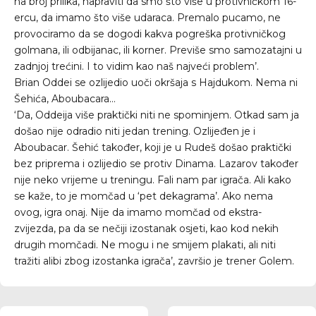
na broj prilika, napraviti da smo što više u protivničkom 16-
ercu, da imamo što više udaraca. Premalo pucamo, ne
provociramo da se dogodi kakva pogreška protivničkog
golmana, ili odbijanac, ili korner. Previše smo samozatajni u
zadnjoj trećini. I to vidim kao naš najveći problem’.
Brian Oddei se ozlijedio uoči okršaja s Hajdukom. Nema ni
Šehića, Aboubacara…
‘Da, Oddeija više praktički niti ne spominjem. Otkad sam ja
došao nije odradio niti jedan trening. Ozlijeđen je i
Aboubacar. Šehić također, koji je u Rudeš došao praktički
bez priprema i ozlijedio se protiv Dinama. Lazarov također
nije neko vrijeme u treningu. Fali nam par igrača. Ali kako
se kaže, to je momčad u ‘pet dekagrama’. Ako nema
ovog, igra onaj. Nije da imamo momčad od ekstra-
zvijezda, pa da se nečiji izostanak osjeti, kao kod nekih
drugih momčadi. Ne mogu i ne smijem plakati, ali niti
tražiti alibi zbog izostanka igrača’, završio je trener Golem.