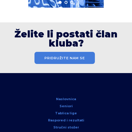
Želite li postati član
kluba?
PRIDRUŽITE NAM SE
Naslovnica
Seniori
Tablica lige
Raspored i rezultati
Stručni stožer