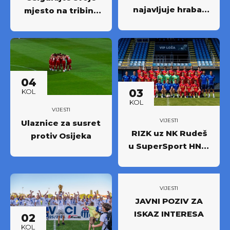
najavljuje hrabar
mjesto na tribini:
nastup protiv
Krenula prodaja
Osijeka
godišnjih ulaznica
NK Rudeš za
prvoligašku
sezonu 2026/27.!
04
03
KOL
KOL
VIJESTI
VIJESTI
Ulaznice za susret
RIZK uz NK Rudeš
protiv Osijeka
u SuperSport HNL-
u: Partnerstvo za
novi iskorak među
najboljima
VIJESTI
JAVNI POZIV ZA
ISKAZ INTERESA
02
KOL