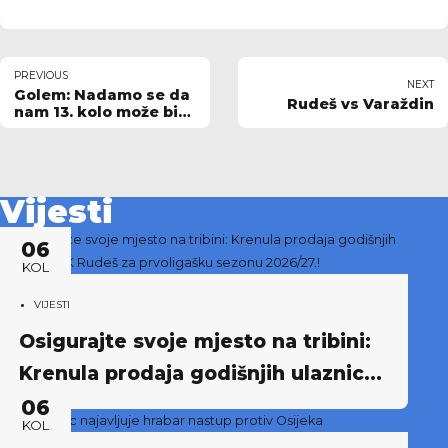
PREVIOUS
NEXT
Golem: Nadamo se da
Rudeš vs Varaždin
nam 13. kolo može biti
sretno
Vijesti
06
KOL
VIJESTI
Osigurajte svoje mjesto na tribini:
Krenula prodaja godišnjih ulaznica
NK Rudeš za prvoligašku sezonu
06
KOL
2026/27.!