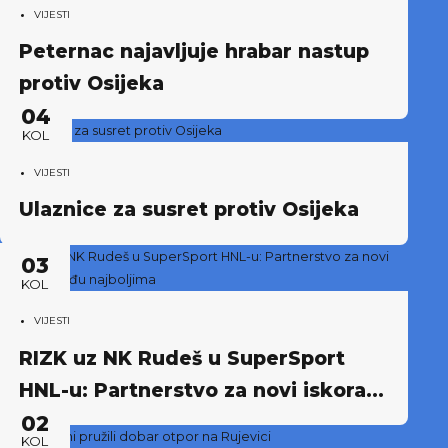
VIJESTI
Peternac najavljuje hrabar nastup
protiv Osijeka
04
KOL
VIJESTI
Ulaznice za susret protiv Osijeka
03
KOL
VIJESTI
RIZK uz NK Rudeš u SuperSport
HNL-u: Partnerstvo za novi iskorak
među najboljima
02
KOL