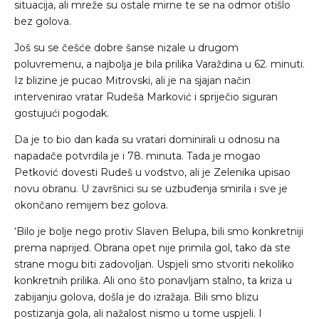
situacija, ali mreže su ostale mirne te se na odmor otišlo
bez golova.
Još su se češće dobre šanse nizale u drugom
poluvremenu, a najbolja je bila prilika Varaždina u 62. minuti.
Iz blizine je pucao Mitrovski, ali je na sjajan način
intervenirao vratar Rudeša Marković i spriječio siguran
gostujući pogodak.
Da je to bio dan kada su vratari dominirali u odnosu na
napadače potvrdila je i 78. minuta. Tada je mogao
Petković dovesti Rudeš u vodstvo, ali je Zelenika upisao
novu obranu. U završnici su se uzbuđenja smirila i sve je
okončano remijem bez golova.
‘Bilo je bolje nego protiv Slaven Belupa, bili smo konkretniji
prema naprijed. Obrana opet nije primila gol, tako da ste
strane mogu biti zadovoljan. Uspjeli smo stvoriti nekoliko
konkretnih prilika. Ali ono što ponavljam stalno, ta kriza u
zabijanju golova, došla je do izražaja. Bili smo blizu
postizanja gola, ali nažalost nismo u tome uspjeli. I