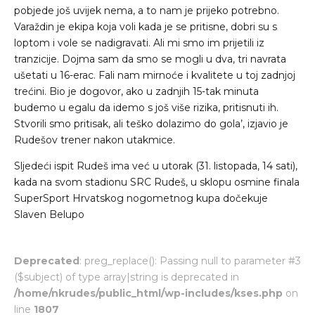
pobjede još uvijek nema, a to nam je prijeko potrebno.
Varaždin je ekipa koja voli kada je se pritisne, dobri su s
loptom i vole se nadigravati. Ali mi smo im prijetili iz
tranzicije. Dojma sam da smo se mogli u dva, tri navrata
ušetati u 16-erac. Fali nam mirnoće i kvalitete u toj zadnjoj
trećini. Bio je dogovor, ako u zadnjih 15-tak minuta
budemo u egalu da idemo s još više rizika, pritisnuti ih.
Stvorili smo pritisak, ali teško dolazimo do gola’, izjavio je
Rudešov trener nakon utakmice.
Sljedeći ispit Rudeš ima već u utorak (31. listopada, 14 sati),
kada na svom stadionu SRC Rudeš, u sklopu osmine finala
SuperSport Hrvatskog nogometnog kupa dočekuje
Slaven Belupo
Deprecated
: preg_replace(): Passing null to parameter #3
($subject) of type array|string is deprecated in
/home/nkrudes/public_html/wp-includes/kses.php
on
line
1807