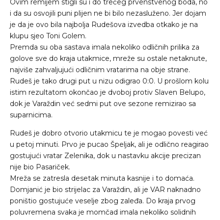
Ovim remijem stigli su i do trećeg prvenstvenog boda, no
i da su osvojili puni plijen ne bi bilo nezasluženo. Jer dojam
je da je ovo bila najbolja Rudešova izvedba otkako je na
klupu sjeo Toni Golem.
Premda su oba sastava imala nekoliko odličnih prilika za
golove sve do kraja utakmice, mreže su ostale netaknute,
najviše zahvaljujući odličnim vratarima na obje strane.
Rudeš je tako drugi put u nizu odigrao 0:0. U prošlom kolu
istim rezultatom okončao je dvoboj protiv Slaven Belupo,
dok je Varaždin već sedmi put ove sezone remizirao sa
suparnicima.
Rudeš je dobro otvorio utakmicu te je mogao povesti već
u petoj minuti. Prvo je pucao Špeljak, ali je odlično reagirao
gostujući vratar Zelenika, dok u nastavku akcije precizan
nije bio Pasariček.
Mreža se zatresla desetak minuta kasnije i to domaća.
Domjanić je bio strijelac za Varaždin, ali je VAR naknadno
poništio gostujuće veselje zbog zaleđa. Do kraja prvog
poluvremena svaka je momčad imala nekoliko solidnih