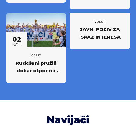
u: Partnerstvo za
novi iskorak među
najboljima
VIJESTI
JAVNI POZIV ZA
ISKAZ INTERESA
02
KOL
VIJESTI
Rudešani pružili
dobar otpor na
Rujevici
Navijači