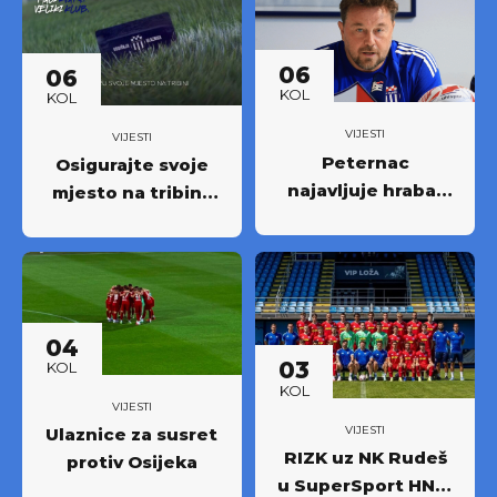
06
06
KOL
KOL
VIJESTI
VIJESTI
Peternac
Osigurajte svoje
najavljuje hrabar
mjesto na tribini:
nastup protiv
Krenula prodaja
Osijeka
godišnjih ulaznica
NK Rudeš za
prvoligašku
sezonu 2026/27.!
04
03
KOL
KOL
VIJESTI
VIJESTI
Ulaznice za susret
RIZK uz NK Rudeš
protiv Osijeka
u SuperSport HNL-