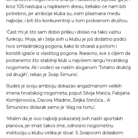
kroz 105 nastupa u najdražem dresu, itekako će nam biti
potrebno, jer ambicije kluba su, osim plasmana među
najbolje, i biti što konkurentniji u tom probranom društvu.
‘Čast mi je što sam dobio priliku i došao na tako važnu
funkciju. Moja, ali i želja svih u klubu je još dodatno podići
nivo omladinskog pogona, kako bi stvarali a potom i
koristili igrače iz vlastitog pogona. Naravno, sve s ciljem da
postanemo što stabilniji klub u najvišem rangu hrvatskog
nogometa. Ali i vodeći se našim sloganom ‘Totalno drukčiji
od drugih’, rekao je Josip Šimunić.
Rudeš je svoju ambiciju dokazao angažmanom velikih
imena hrvatskog nogometa, poput Silvija Marića, Fabijana
Komljenovića, Davora Mladine, Željka Stinčića… A
Šimunićev dolazak samo je ‘šlag na tortu’.
‘Mislim da je ovo najbolji pokazatelj svih naših sportskih
planova, jer imati takvo ime, odnosno nogometnu
instituciju u klubu velika je stvar. S Josipovim dolaskom