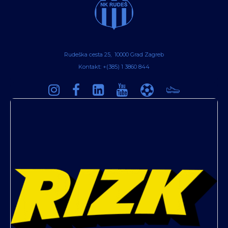
Rudeška cesta 25, 10000 Grad Zagreb
Kontakt: +(385) 1 3860 844