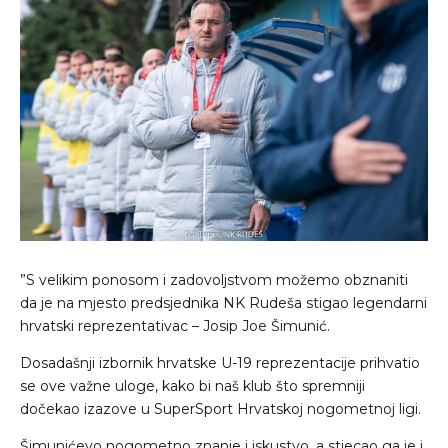
”S velikim ponosom i zadovoljstvom možemo obznaniti
da je na mjesto predsjednika NK Rudeša stigao legendarni
hrvatski reprezentativac – Josip Joe Šimunić.
Dosadašnji izbornik hrvatske U-19 reprezentacije prihvatio
se ove važne uloge, kako bi naš klub što spremniji
dočekao izazove u SuperSport Hrvatskoj nogometnoj ligi.
Šimunićevo nogometno znanje i iskustvo, a stjecao ga je i