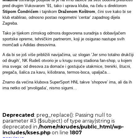
pred drugim Vukovarom ’91, tako i uprava kluba, na čelu s direktorom
Stipom Čondrićem
i tajnikom
Draženom Koštrom
, čini sve kako bi se
klub etablirao, odnosno postao nogometni ‘centar’ zapadnog dijela
Zagreba.
Tako je tijekom zimskog odmora dogovorena suradnja s dobavljačem
sportske opreme, tehničkim partnerom, koji je osigurao nastupe svih
momčadi u Adidas dresovima.
A da bi se još više približili navijačima, uz slogan ‘Jer smo totalno drukčiji
od drugih’, NK Rudeš otvorio je u krugu svog stadiona fan-shop, u kojem
ima svega: od dresova za domaće i gostujuće utakmice, trenirki, štucni,
pregača, šalica za kavu, kišobrana, termos-boca, upaljača…
Znamo da većina klubova SuperSport HNL takve ‘shopove’ ima, ali da ih
ima netko od ‘prvoligaša’, nismo sigurni…
Deprecated
: preg_replace(): Passing null to
parameter #3 ($subject) of type array|string is
deprecated in
/home/nkrudes/public_html/wp-
includes/kses.php
on line
1807