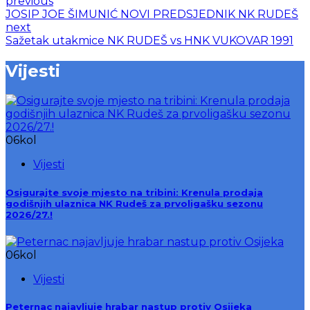
previous
JOSIP JOE ŠIMUNIĆ NOVI PREDSJEDNIK NK RUDEŠ
next
Sažetak utakmice NK RUDEŠ vs HNK VUKOVAR 1991
Vijesti
06
kol
Vijesti
Osigurajte svoje mjesto na tribini: Krenula prodaja
godišnjih ulaznica NK Rudeš za prvoligašku sezonu
2026/27.!
06
kol
Vijesti
Peternac najavljuje hrabar nastup protiv Osijeka