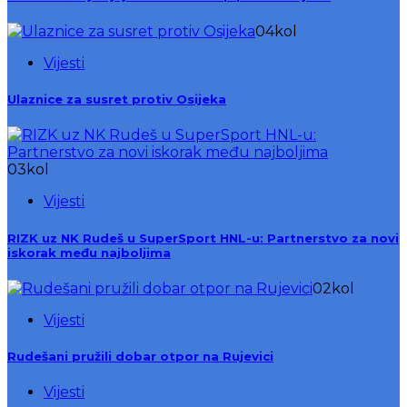
04
kol
Vijesti
Ulaznice za susret protiv Osijeka
03
kol
Vijesti
RIZK uz NK Rudeš u SuperSport HNL-u: Partnerstvo za novi
iskorak među najboljima
02
kol
Vijesti
Rudešani pružili dobar otpor na Rujevici
Vijesti