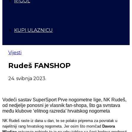
R-GOL
KUPI ULAZNICU
Vijesti
Rudeš FANSHOP
24. svibnja 2023.
Vodeći sastav SuperSport Prve nogometne lige, NK Rudeš,
od nedjelje ponosni je vlasnik fan-shopa, što ga svrstava
među klubove ‘elitnog razreda’ hrvatskog nogometa
NK Rudeš raste iz dana u dan, te se polako priprema za povratak u
najelitniji rang hrvatskog nogometa. Jer osim što momčad
Davora
Mladine
ostvaruje pobjede te je na vrhu tablice sa šest bodova prednosti