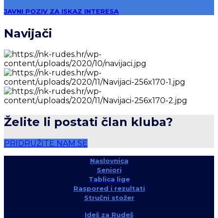
JAVNI POZIV ZA ISKAZ INTERESA
Navijači
Želite li postati član kluba?
PRIDRUŽITE NAM SE
Naslovnica
Seniori
Tablica lige
Raspored i rezultati
Stručni stožer
Ideš za Rudeš