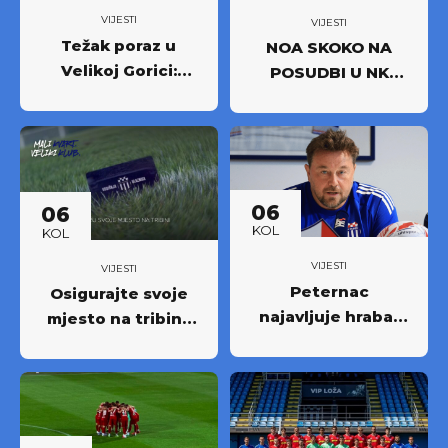
VIJESTI
VIJESTI
Težak poraz u
NOA SKOKO NA
Velikoj Gorici:
POSUDBI U NK
Osijek odnio puni
RUDEŠ
plijen
06
06
KOL
KOL
VIJESTI
VIJESTI
Peternac
Osigurajte svoje
najavljuje hrabar
mjesto na tribini:
nastup protiv
Krenula prodaja
Osijeka
godišnjih ulaznica
NK Rudeš za
prvoligašku
sezonu 2026/27.!