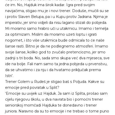
će im. No, Hajduk ima širok kadar. Igra pred svojim
navijačima, stigao mu je i novi trener. Doduše, mučili su se
i protiv Slaven Belupa, pa i u Kupu protiv Jadrana. Njima je
imperativ, jer smo vidjeli da nisu lagano stizali do pobjeda.
Mi moramo samo hrabro uči u utakmicu. Imamo i temelja
za optimizam. Mislim da moramo uzeti loptu i igrati
nogomet, i što više utakmica bude odmicala to će naše
šanse rasti. Bitno je da ne podlegnemo atmosferi. Imamo
svoje šanse, koliko god to zvučalo pretenciozno, jer smo
zadnji s tri boda. No, sada smo skupa već dva mjeseca, sve
ide na bolje. Fali nam samo ta jedna pobjeda u prvenstvu,
da se uhvatimo i za nju i da hvatamo priključak prema
Istri’.
Trener Golem u Rudeš je stigao baš s Poljuda. Kakve su
emocije pred povratak u Split?
‘Emocije su uvijek uz Hajduk. Ja sam iz Splita, prošao sam
cijelu njegovu školu, u dva navrata bio i pomoćni trener
seniorskoj momčadi Hajduka te donedavno i trener
juniora. Naravno da su to emocije i ne trebao o tome puno