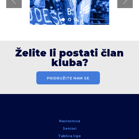
Želite li postati član
kluba?
PRIDRUŽITE NAM SE
Naslovnica
Seniori
Tablica lige