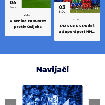
04
03
KOL
KOL
VIJESTI
VIJESTI
Ulaznice za susret
RIZK uz NK Rudeš
protiv Osijeka
u SuperSport HNL-
u: Partnerstvo za
novi iskorak među
najboljima
Navijači