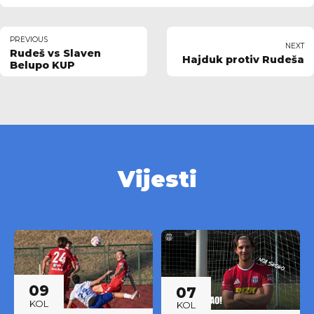
PREVIOUS
NEXT
Rudeš vs Slaven
Hajduk protiv Rudeša
Belupo KUP
Vijesti
09
07
KOL
KOL