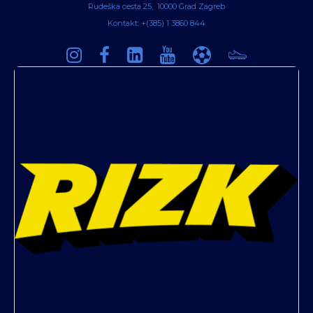
Rudeška cesta 25, 10000 Grad Zagreb
Kontakt: +(385) 1 3860 844