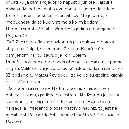
pričati. Ali ja sam svojevoljno napustio juniore Hajduka i
došao u Rudeš, prihvatio ovu ponudu. I idem dolje kao
trener Rudeša, pokušati napraviti sve što je u mojoj
mogućnosti da se kući vratimo s kojim bodom’.
Nego, u subotu će biti točno šest godina od pobjede na
Poljudu 3:2.
‘Da? Zanimljivo. Ja sam nakon tog Hajdukovog poraza
stigao na Poljud, s trenerom Željkom Kopićem’, s
osmijehom na licu završio je Toni Golem.
Rudeš u posljednje dvije prvenstvene utakmice nije primio
ni gola. Velike zasluge za takav učinak pripadaju i iskusnom
33-godišnjaku Mateu Pavloviću, iza kojeg su godine igranja
na najvišem nivou.
‘Da, stabilizirali smo se. Na tim utakmicama, ali i ovoj
pobjedi u Kupu, gradimo optimizam. Na Poljudu je uvijek
izazovno igrati. Sigurno će doći velik broj Hajdukovih
navijača, ali mi idemo probati nastaviti naš niz, to jest ne
primiti gol. Pa možda čak i napraviti nešto više’, najavio je
Pavlović.