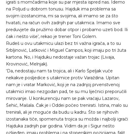
igrati s momčadima koje su par mjesta ispred nas. Idemo
na Poljud u dobrom tonusu. Hajduk ima problema sa
svojim izostancima, mi sa svojima, ali imamo se za što
hvatati, na račun ovih zadnjih par utakmica. Imamo sve
preduvjete da pružimo dobar otpor i probamo uzeti bod. Ili
čak i nešto više’, rekao je trener Toni Golem.
Rudeš u ovu utakmicu ulazi bez tri važna igrača, a to su
Srbljinović, Latković i Miguel Campos, koji imaju po tri žuta
kartona. No, i Hajduku nedostaje važan trojac (Livaja,
Krovinović, Melnjak).
‘Da, nedostaju nam ta trojica, ali i Karlo Špeljak vuče
nekakve posljedice s utakmice protiv Varaždina. Upitan
nam je i vratar Marković, koji je na zadnjoj prvenstvenoj
utakmici imao nezgodan pad, te su mu liječnici preporučili
mirovanje. U konkurenciju nam se pak vraćaju Lazarov,
Šehić, Mašala. Čak je i Oddei počeo trenirati. Istina, malo su
trenirali, ali je moguće da budu u kadru. Što se njihovih
izostanaka tiče, spomenuta trojica su možda i najbolji igrači
Hajduka zadnjih par godina. Vidim da je i Sigur nešto
ozlijeđen, imaju problema i na stoperskim pozicijama, falit