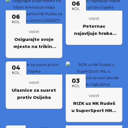
06
KOL
06
VIJESTI
KOL
Peternac
VIJESTI
najavljuje hrabar
Osigurajte svoje
nastup protiv
mjesto na tribini:
Osijeka
Krenula prodaja
godišnjih ulaznica
04
NK Rudeš za
KOL
prvoligašku
03
sezonu 2026/27.!
VIJESTI
KOL
Ulaznice za susret
VIJESTI
protiv Osijeka
RIZK uz NK Rudeš
u SuperSport HNL-
u: Partnerstvo za
novi iskorak među