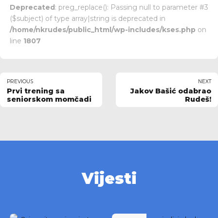
Deprecated
: preg_replace(): Passing null to parameter #3
($subject) of type array|string is deprecated in
/home/nkrudes/public_html/wp-includes/kses.php
on
line
1807
PREVIOUS
NEXT
Prvi trening sa
Jakov Bašić odabrao
seniorskom momčadi
Rudeš!
Vijesti