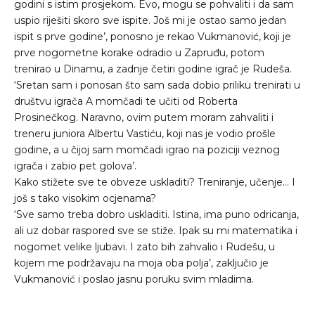
godini s istim prosjekom. Evo, mogu se pohvaliti i da sam
uspio riješiti skoro sve ispite. Još mi je ostao samo jedan
ispit s prve godine’, ponosno je rekao Vukmanović, koji je
prve nogometne korake odradio u Zapruđu, potom
trenirao u Dinamu, a zadnje četiri godine igrač je Rudeša.
‘Sretan sam i ponosan što sam sada dobio priliku trenirati u
društvu igrača A momčadi te učiti od Roberta
Prosinečkog. Naravno, ovim putem moram zahvaliti i
treneru juniora Albertu Vastiću, koji nas je vodio prošle
godine, a u čijoj sam momčadi igrao na poziciji veznog
igrača i zabio pet golova’.
Kako stižete sve te obveze uskladiti? Treniranje, učenje… I
još s tako visokim ocjenama?
‘Sve samo treba dobro uskladiti. Istina, ima puno odricanja,
ali uz dobar raspored sve se stiže. Ipak su mi matematika i
nogomet velike ljubavi. I zato bih zahvalio i Rudešu, u
kojem me podržavaju na moja oba polja’, zaključio je
Vukmanović i poslao jasnu poruku svim mladima.