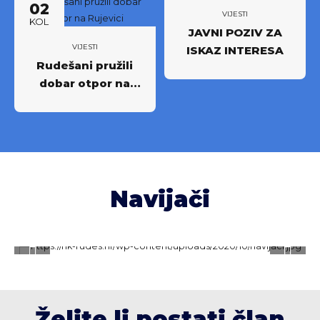
02
najboljima
VIJESTI
KOL
JAVNI POZIV ZA
VIJESTI
ISKAZ INTERESA
Rudešani pružili
dobar otpor na
Rujevici
Navijači
Želite li postati član