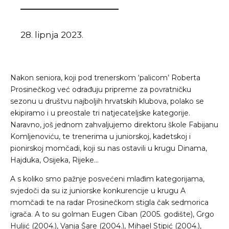
28. lipnja 2023.
Nakon seniora, koji pod trenerskom ‘palicom’ Roberta
Prosinečkog već odrađuju pripreme za povratničku
sezonu u društvu najboljih hrvatskih klubova, polako se
ekipiramo i u preostale tri natjecateljske kategorije.
Naravno, još jednom zahvaljujemo direktoru škole Fabijanu
Komljenoviću, te trenerima u juniorskoj, kadetskoj i
pionirskoj momčadi, koji su nas ostavili u krugu Dinama,
Hajduka, Osijeka, Rijeke…
A s koliko smo pažnje posvećeni mlađim kategorijama,
svjedoči da su iz juniorske konkurencije u krugu A
momčadi te na radar Prosinečkom stigla čak sedmorica
igrača. A to su golman Eugen Ciban (2005. godište), Grgo
Huljić (2004.), Vanja Šare (2004.), Mihael Stipić (2004.),