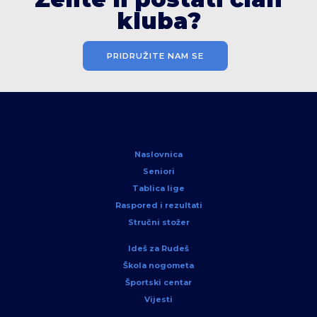
kluba?
PRIDRUŽITE NAM SE
Naslovnica
Seniori
Tablica lige
Raspored i rezultati
Stručni stožer
Ideš za Rudeš
Škola nogometa
Športski centar
Vijesti