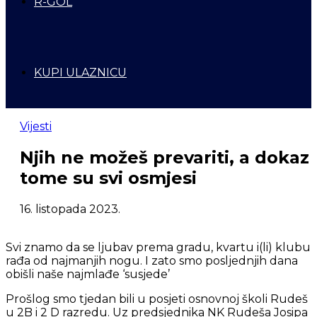
R-GOL
KUPI ULAZNICU
Vijesti
Njih ne možeš prevariti, a dokaz
tome su svi osmjesi
16. listopada 2023.
Svi znamo da se ljubav prema gradu, kvartu i(li) klubu
rađa od najmanjih nogu. I zato smo posljednjih dana
obišli naše najmlađe ‘susjede’
Prošlog smo tjedan bili u posjeti osnovnoj školi Rudeš
u 2B i 2 D razredu. Uz predsjednika NK Rudeša Josipa