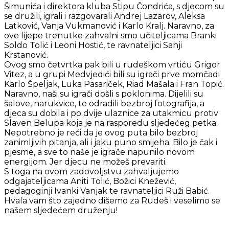
Šimunića i direktora kluba Stipu Čondrića, s djecom su
se družili, igrali i razgovarali Andrej Lazarov, Aleksa
Latković, Vanja Vukmanović i Karlo Kralj. Naravno, za
ove lijepe trenutke zahvalni smo učiteljicama Branki
Soldo Tolić i Leoni Hostić, te ravnateljici Sanji
Krstanović.
Ovog smo četvrtka pak bili u rudeškom vrtiću Grigor
Vitez, a u grupi Medvjedići bili su igrači prve momčadi
Karlo Špeljak, Luka Pasariček, Riad Mašala i Fran Topić.
Naravno, naši su igrači došli s poklonima. Dijelili su
šalove, narukvice, te odradili bezbroj fotografija, a
djeca su dobila i po dvije ulaznice za utakmicu protiv
Slaven Belupa koja je na rasporedu sljedećeg petka.
Nepotrebno je reći da je ovog puta bilo bezbroj
zanimljivih pitanja, ali i jaku puno smijeha. Bilo je čak i
pjesme, a sve to naše je igrače napunilo novom
energijom. Jer djecu ne možeš prevariti.
S toga na ovom zadovoljstvu zahvaljujemo
odgajateljicama Aniti Tolić, Božici Knežević,
pedagoginji Ivanki Vanjak te ravnateljici Ruži Babić.
Hvala vam što zajedno dišemo za Rudeš i veselimo se
našem sljedećem druženju!