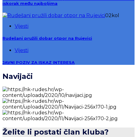
iskorak među najboljima
02
kol
Vijesti
Rudešani pružili dobar otpor na Rujevici
Vijesti
JAVNI POZIV ZA ISKAZ INTERESA
Navijači
Želite li postati član kluba?