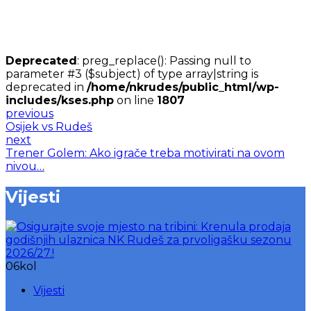
Deprecated
: preg_replace(): Passing null to
parameter #3 ($subject) of type array|string is
deprecated in
/home/nkrudes/public_html/wp-
includes/kses.php
on line
1807
previous
Osijek vs Rudeš
next
Trener Golem: Ako igrače treba motivirati na ovom
nivou…
Vijesti
06
kol
Vijesti