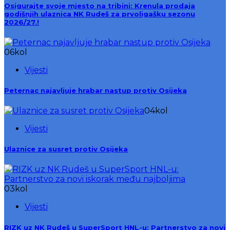
Osigurajte svoje mjesto na tribini: Krenula prodaja
godišnjih ulaznica NK Rudeš za prvoligašku sezonu
2026/27.!
06
kol
Vijesti
Peternac najavljuje hrabar nastup protiv Osijeka
04
kol
Vijesti
Ulaznice za susret protiv Osijeka
03
kol
Vijesti
RIZK uz NK Rudeš u SuperSport HNL-u: Partnerstvo za novi