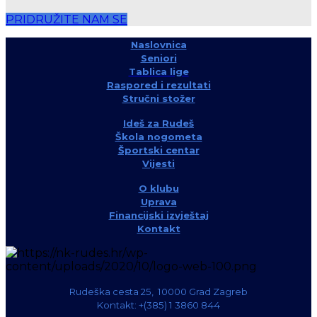
PRIDRUŽITE NAM SE
Naslovnica
Seniori
Tablica lige
Raspored i rezultati
Stručni stožer
Ideš za Rudeš
Škola nogometa
Športski centar
Vijesti
O klubu
Uprava
Financijski izvještaj
Kontakt
Rudeška cesta 25, 10000 Grad Zagreb
Kontakt: +(385) 1 3860 844