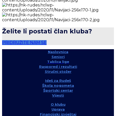
Želite li postati član kluba?
PRIDRUŽITE NAM SE
Naslovnica
Seniori
Tablica lige
Raspored i rezultati
Stručni stožer
Ideš za Rudeš
Škola nogometa
Športski centar
Vijesti
O klubu
Uprava
Financijski izvještaj