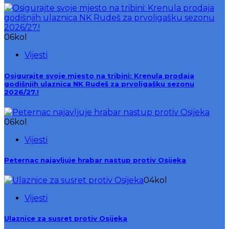
06
kol
Vijesti
Osigurajte svoje mjesto na tribini: Krenula prodaja
godišnjih ulaznica NK Rudeš za prvoligašku sezonu
2026/27.!
06
kol
Vijesti
Peternac najavljuje hrabar nastup protiv Osijeka
04
kol
Vijesti
Ulaznice za susret protiv Osijeka