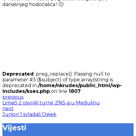
današnjeg hodočašća ! 🙂
Deprecated
: preg_replace(): Passing null to
parameter #3 ($subject) of type array|string is
deprecated in
/home/nkrudes/public_html/wp-
includes/kses.php
on line
1807
previous
Limači 2 osvojili turnir ZNS-a u Medulinu
next
Juniori 1 svladali Osijek
Vijesti