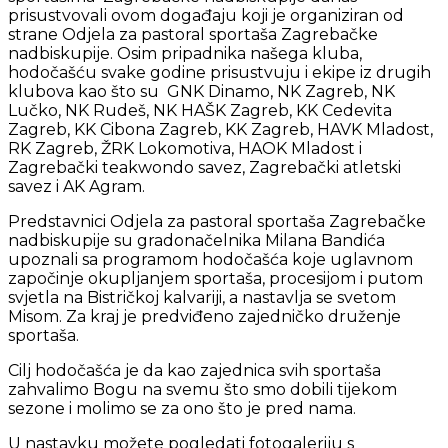
prisustvovali ovom događaju koji je organiziran od
strane Odjela za pastoral sportaša Zagrebačke
nadbiskupije. Osim pripadnika našega kluba,
hodočašću svake godine prisustvuju i ekipe iz drugih
klubova kao što su GNK Dinamo, NK Zagreb, NK
Lučko, NK Rudeš, NK HAŠK Zagreb, KK Cedevita
Zagreb, KK Cibona Zagreb, KK Zagreb, HAVK Mladost,
RK Zagreb, ŽRK Lokomotiva, HAOK Mladost i
Zagrebački teakwondo savez, Zagrebački atletski
savez i AK Agram.
Predstavnici Odjela za pastoral sportaša Zagrebačke
nadbiskupije su gradonačelnika Milana Bandića
upoznali sa programom hodočašća koje uglavnom
započinje okupljanjem sportaša, procesijom i putom
svjetla na Bistričkoj kalvariji, a nastavlja se svetom
Misom. Za kraj je predviđeno zajedničko druženje
sportaša.
Cilj hodočašća je da kao zajednica svih sportaša
zahvalimo Bogu na svemu što smo dobili tijekom
sezone i molimo se za ono što je pred nama.
U nastavku možete pogledati fotogaleriju s