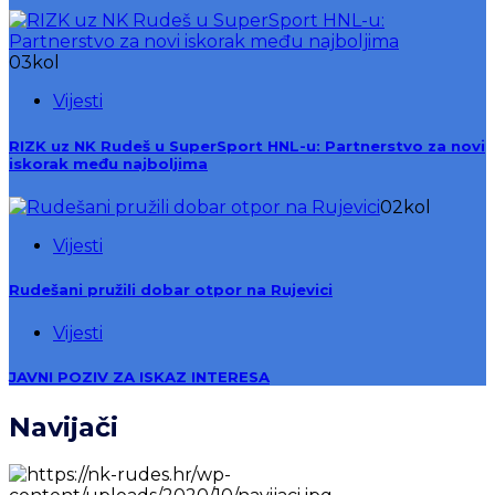
03
kol
Vijesti
RIZK uz NK Rudeš u SuperSport HNL-u: Partnerstvo za novi
iskorak među najboljima
02
kol
Vijesti
Rudešani pružili dobar otpor na Rujevici
Vijesti
JAVNI POZIV ZA ISKAZ INTERESA
Navijači