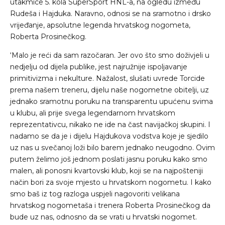
utakmice 5. kola SuperSport HNL-a, na ogledu između
Rudeša i Hajduka. Naravno, odnosi se na sramotno i drsko
vrijeđanje, apsolutne legenda hrvatskog nogometa,
Roberta Prosinečkog.
‘Malo je reći da sam razočaran. Jer ovo što smo doživjeli u
nedjelju od dijela publike, jest najružnije ispoljavanje
primitivizma i nekulture. Nažalost, slušati uvrede Torcide
prema našem treneru, dijelu naše nogometne obitelji, uz
jednako sramotnu poruku na transparentu upućenu svima
u klubu, ali prije svega legendarnom hrvatskom
reprezentativcu, nikako ne ide na čast navijačkoj skupini. I
nadamo se da je i dijelu Hajdukova vodstva koje je sjedilo
uz nas u svečanoj loži bilo barem jednako neugodno. Ovim
putem želimo još jednom poslati jasnu poruku kako smo
malen, ali ponosni kvartovski klub, koji se na najpošteniji
način bori za svoje mjesto u hrvatskom nogometu. I kako
smo baš iz tog razloga uspjeli nagovoriti velikana
hrvatskog nogometaša i trenera Roberta Prosinečkog da
bude uz nas, odnosno da se vrati u hrvatski nogomet.