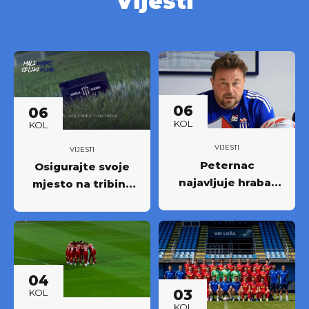
Vijesti
06
06
KOL
KOL
VIJESTI
VIJESTI
Peternac
Osigurajte svoje
najavljuje hrabar
mjesto na tribini:
nastup protiv
Krenula prodaja
Osijeka
godišnjih ulaznica
NK Rudeš za
prvoligašku
sezonu 2026/27.!
04
03
KOL
KOL