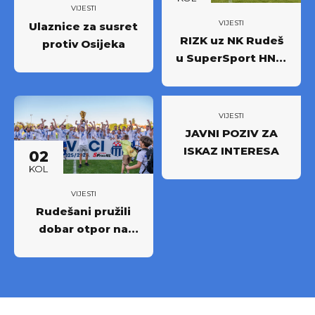
VIJESTI
VIJESTI
Ulaznice za susret
RIZK uz NK Rudeš
protiv Osijeka
u SuperSport HNL-
u: Partnerstvo za
novi iskorak među
najboljima
VIJESTI
JAVNI POZIV ZA
ISKAZ INTERESA
02
KOL
VIJESTI
Rudešani pružili
dobar otpor na
Rujevici