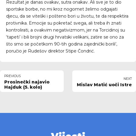
Rezultat je danas ovakav, sutra onakav. Ali sve je to dio
sportske borbe, no mi kroz nogomet želimo odgajati
djecu, da se viteški i pošteno bori u životu, te da respektira
protivnika. Emocije su pokretač svega, ali treba ih znati
kontrolirati, a ovakvim negativizmom, jer na Torcidinoj su
‘tapeti’ i bili brojni drugi hrvatski velikani, zatire se ono za
što smo se početkom 90-tih godina zajednički borili’,
poručio je Rudešov direktor Stipe Čondrić.
PREVIOUS
NEXT
Prosinečki najavio
Mislav Matić uoči Istre
Hajduk (5. kolo)