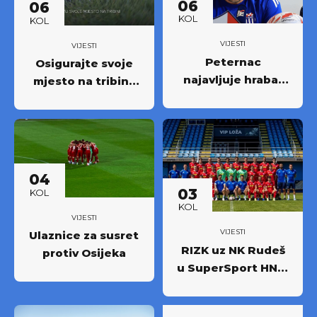
06
06
KOL
KOL
VIJESTI
VIJESTI
Peternac
Osigurajte svoje
najavljuje hrabar
mjesto na tribini:
nastup protiv
Krenula prodaja
Osijeka
godišnjih ulaznica
NK Rudeš za
prvoligašku
sezonu 2026/27.!
04
03
KOL
KOL
VIJESTI
VIJESTI
Ulaznice za susret
RIZK uz NK Rudeš
protiv Osijeka
u SuperSport HNL-
u: Partnerstvo za
novi iskorak među