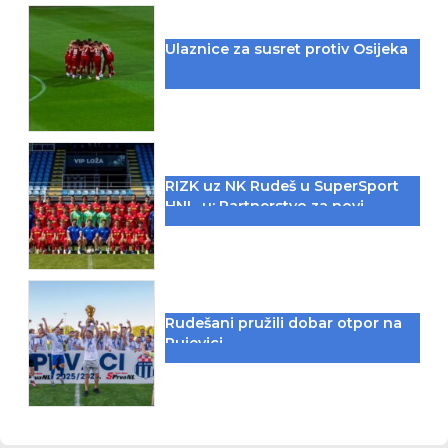
Ulaznice za susret protiv Osijeka
RIZK uz NK Rudeš u SuperSport
HNL-u: Partnerstvo za novi
iskorak među najboljima
Rudešani pružili dobar otpor na
Rujevici