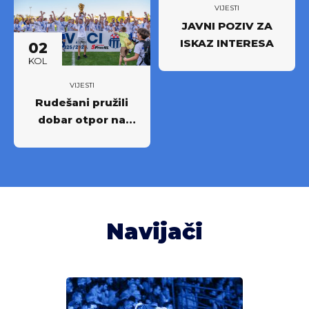
najboljima
VIJESTI
JAVNI POZIV ZA
ISKAZ INTERESA
02
KOL
VIJESTI
Rudešani pružili
dobar otpor na
Rujevici
Navijači