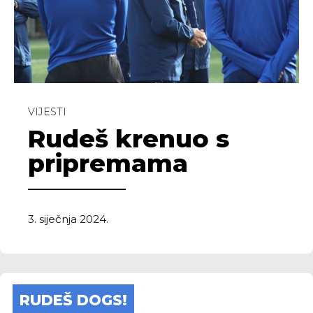
VIJESTI
Rudeš krenuo s
pripremama
3. siječnja 2024.
RUDEŠ DOGS!
Rep