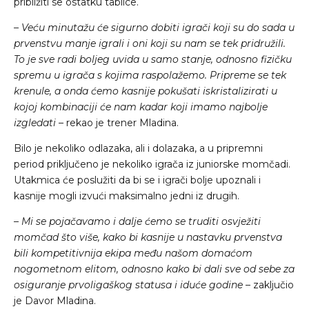
približiti se ostatku tablice.
– Veću minutažu će sigurno dobiti igrači koji su do sada u
prvenstvu manje igrali i oni koji su nam se tek pridružili.
To je sve radi boljeg uvida u samo stanje, odnosno fizičku
spremu u igrača s kojima raspolažemo. Pripreme se tek
krenule, a onda ćemo kasnije pokušati iskristalizirati u
kojoj kombinaciji će nam kadar koji imamo najbolje
izgledati
– rekao je trener Mladina.
Bilo je nekoliko odlazaka, ali i dolazaka, a u pripremni
period priključeno je nekoliko igrača iz juniorske momčadi.
Utakmica će poslužiti da bi se i igrači bolje upoznali i
kasnije mogli izvući maksimalno jedni iz drugih.
–
Mi se pojačavamo i dalje ćemo se truditi osvježiti
momčad što više, kako bi kasnije u nastavku prvenstva
bili kompetitivnija ekipa među našom domaćom
nogometnom elitom, odnosno kako bi dali sve od sebe za
osiguranje prvoligaškog statusa i iduće godine
– zaključio
je Davor Mladina.