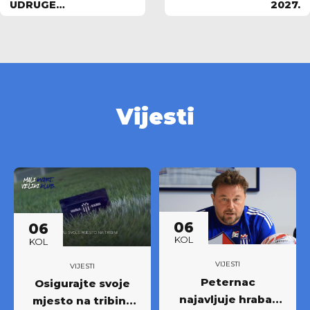
UDRUGE
2027.
PRVOLIGAŠA:"UDRUGA
BI BRANILA INTERESE
SVIH ČLANOVA
DOMAĆE NOGOMETNE
ELITE!"
Vijesti
06
06
KOL
KOL
VIJESTI
VIJESTI
Peternac
Osigurajte svoje
najavljuje hrabar
mjesto na tribini: