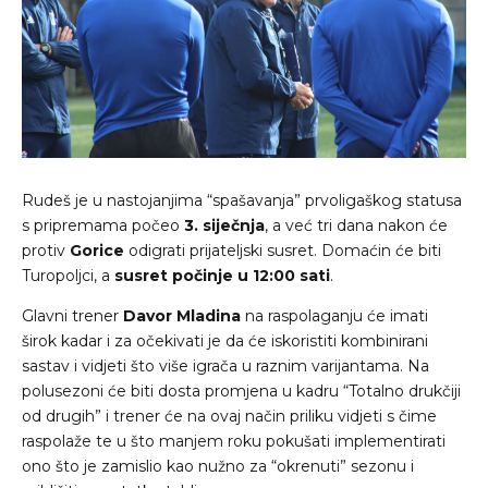
Rudeš je u nastojanjima “spašavanja” prvoligaškog statusa
s pripremama počeo
3. siječnja
, a već tri dana nakon će
protiv
Gorice
odigrati prijateljski susret. Domaćin će biti
Turopoljci, a
susret počinje u 12:00 sati
.
Glavni trener
Davor Mladina
na raspolaganju će imati
širok kadar i za očekivati je da će iskoristiti kombinirani
sastav i vidjeti što više igrača u raznim varijantama. Na
polusezoni će biti dosta promjena u kadru “Totalno drukčiji
od drugih” i trener će na ovaj način priliku vidjeti s čime
raspolaže te u što manjem roku pokušati implementirati
ono što je zamislio kao nužno za “okrenuti” sezonu i