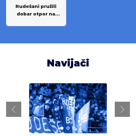
Rudešani pružili
dobar otpor na
Rujevici
Navijači