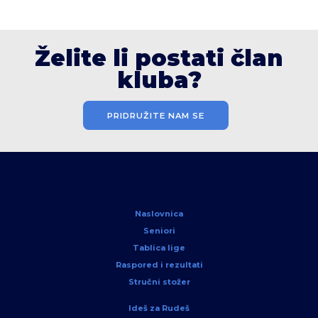
Želite li postati član
kluba?
PRIDRUŽITE NAM SE
Naslovnica
Seniori
Tablica lige
Raspored i rezultati
Stručni stožer
Ideš za Rudeš