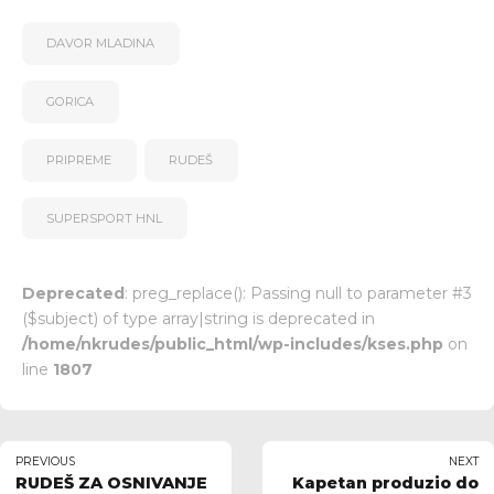
DAVOR MLADINA
GORICA
PRIPREME
RUDEŠ
SUPERSPORT HNL
Deprecated
: preg_replace(): Passing null to parameter #3
($subject) of type array|string is deprecated in
/home/nkrudes/public_html/wp-includes/kses.php
on
line
1807
PREVIOUS
NEXT
RUDEŠ ZA OSNIVANJE
Kapetan produzio do