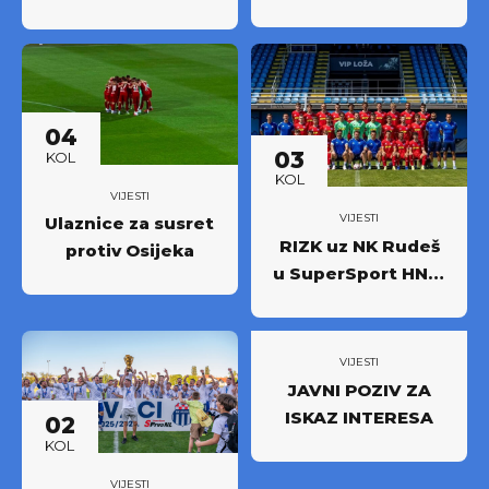
nastup protiv
Krenula prodaja
Osijeka
godišnjih ulaznica
NK Rudeš za
prvoligašku
sezonu 2026/27.!
04
03
KOL
KOL
VIJESTI
VIJESTI
Ulaznice za susret
RIZK uz NK Rudeš
protiv Osijeka
u SuperSport HNL-
u: Partnerstvo za
novi iskorak među
najboljima
VIJESTI
JAVNI POZIV ZA
ISKAZ INTERESA
02
KOL
VIJESTI