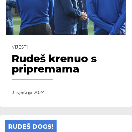
VIJESTI
Rudeš krenuo s
pripremama
3. siječnja 2024.
RUDEŠ DOGS!
Rep