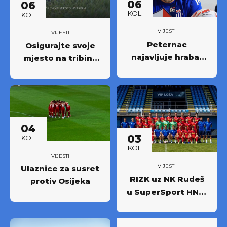
06
06
KOL
KOL
VIJESTI
VIJESTI
Peternac
Osigurajte svoje
najavljuje hrabar
mjesto na tribini:
nastup protiv
Krenula prodaja
Osijeka
godišnjih ulaznica
NK Rudeš za
prvoligašku
sezonu 2026/27.!
04
03
KOL
KOL
VIJESTI
VIJESTI
Ulaznice za susret
RIZK uz NK Rudeš
protiv Osijeka
u SuperSport HNL-
u: Partnerstvo za
novi iskorak među