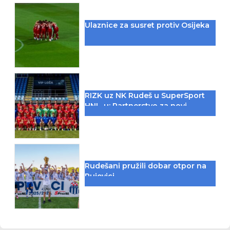
Ulaznice za susret protiv Osijeka
RIZK uz NK Rudeš u SuperSport
HNL-u: Partnerstvo za novi
iskorak među najboljima
Rudešani pružili dobar otpor na
Rujevici