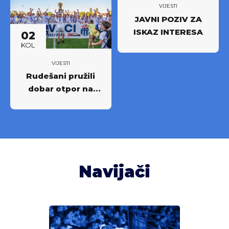
najboljima
VIJESTI
JAVNI POZIV ZA
ISKAZ INTERESA
02
KOL
VIJESTI
Rudešani pružili
dobar otpor na
Rujevici
Navijači