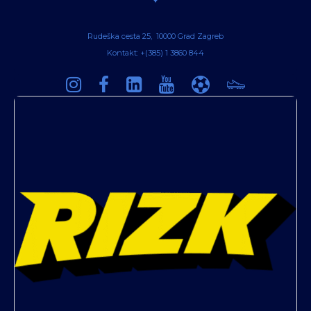
Rudeška cesta 25, 10000 Grad Zagreb
Kontakt: +(385) 1 3860 844