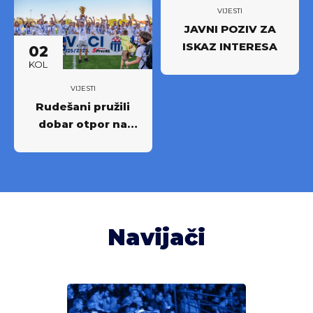
najboljima
VIJESTI
JAVNI POZIV ZA
ISKAZ INTERESA
02
KOL
VIJESTI
Rudešani pružili
dobar otpor na
Rujevici
Navijači