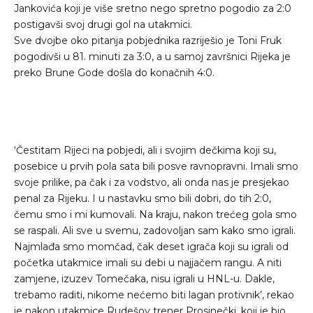
Jankovića koji je više sretno nego spretno pogodio za 2:0
postigavši svoj drugi gol na utakmici.
Sve dvojbe oko pitanja pobjednika razriješio je Toni Fruk
pogodivši u 81. minuti za 3:0, a u samoj završnici Rijeka je
preko Brune Gode došla do konačnih 4:0.
‘Čestitam Rijeci na pobjedi, ali i svojim dečkima koji su,
posebice u prvih pola sata bili posve ravnopravni. Imali smo
svoje prilike, pa čak i za vodstvo, ali onda nas je presjekao
penal za Rijeku. I u nastavku smo bili dobri, do tih 2:0,
čemu smo i mi kumovali. Na kraju, nakon trećeg gola smo
se raspali. Ali sve u svemu, zadovoljan sam kako smo igrali.
Najmlađa smo momčad, čak deset igrača koji su igrali od
početka utakmice imali su debi u najjačem rangu. A niti
zamjene, izuzev Tomečaka, nisu igrali u HNL-u. Dakle,
trebamo raditi, nikome nećemo biti lagan protivnik’, rekao
je nakon utakmice Rudešov trener Prosinečki, koji je bio