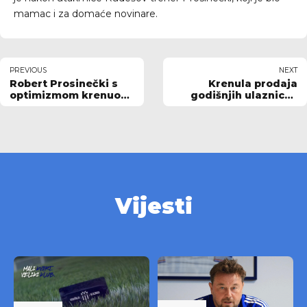
mamac i za domaće novinare.
PREVIOUS
NEXT
Robert Prosinečki s
Krenula prodaja
optimizmom krenuo
godišnjih ulaznica i
prema Rujevici
ulaznica Rudeš -
Osijek !
Vijesti