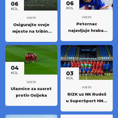
06
06
KOL
KOL
VIJESTI
VIJESTI
Peternac
Osigurajte svoje
najavljuje hrabar
mjesto na tribini:
nastup protiv
Krenula prodaja
Osijeka
godišnjih ulaznica
NK Rudeš za
prvoligašku
sezonu 2026/27.!
04
03
KOL
KOL
VIJESTI
VIJESTI
Ulaznice za susret
RIZK uz NK Rudeš
protiv Osijeka
u SuperSport HNL-
u: Partnerstvo za
novi iskorak među