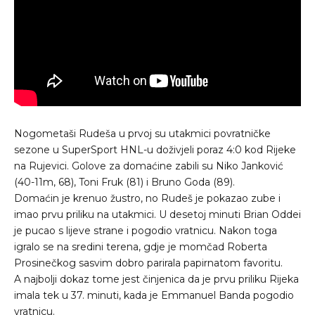
Nogometaši Rudeša u prvoj su utakmici povratničke
sezone u SuperSport HNL-u doživjeli poraz 4:0 kod Rijeke
na Rujevici. Golove za domaćine zabili su Niko Janković
(40-11m, 68), Toni Fruk (81) i Bruno Goda (89).
Domaćin je krenuo žustro, no Rudeš je pokazao zube i
imao prvu priliku na utakmici. U desetoj minuti Brian Oddei
je pucao s lijeve strane i pogodio vratnicu. Nakon toga
igralo se na sredini terena, gdje je momčad Roberta
Prosinečkog sasvim dobro parirala papirnatom favoritu.
A najbolji dokaz tome jest činjenica da je prvu priliku Rijeka
imala tek u 37. minuti, kada je Emmanuel Banda pogodio
vratnicu.