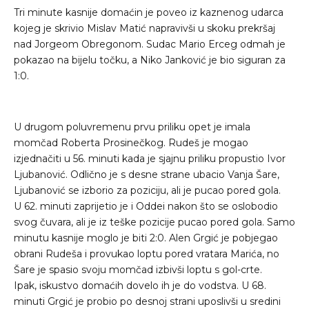
Tri minute kasnije domaćin je poveo iz kaznenog udarca
kojeg je skrivio Mislav Matić napravivši u skoku prekršaj
nad Jorgeom Obregonom. Sudac Mario Erceg odmah je
pokazao na bijelu točku, a Niko Janković je bio siguran za
1:0.
U drugom poluvremenu prvu priliku opet je imala
momčad Roberta Prosinečkog. Rudeš je mogao
izjednačiti u 56. minuti kada je sjajnu priliku propustio Ivor
Ljubanović. Odlično je s desne strane ubacio Vanja Šare,
Ljubanović se izborio za poziciju, ali je pucao pored gola.
U 62. minuti zaprijetio je i Oddei nakon što se oslobodio
svog čuvara, ali je iz teške pozicije pucao pored gola. Samo
minutu kasnije moglo je biti 2:0. Alen Grgić je pobjegao
obrani Rudeša i provukao loptu pored vratara Marića, no
Šare je spasio svoju momčad izbivši loptu s gol-crte.
Ipak, iskustvo domaćih dovelo ih je do vodstva. U 68.
minuti Grgić je probio po desnoj strani uposlivši u sredini