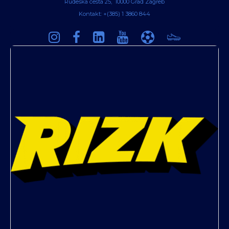
Rudeška cesta 25, 10000 Grad Zagreb
Kontakt: +(385) 1 3860 844