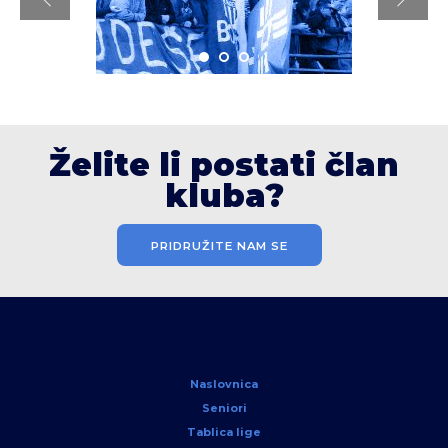
Želite li postati član
kluba?
PRIDRUŽITE NAM SE
Naslovnica
Seniori
Tablica lige