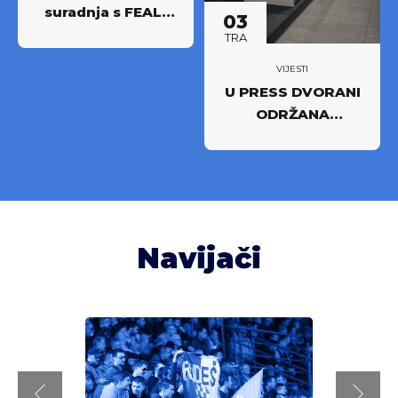
suradnja s FEAL-
03
om
TRA
VIJESTI
U PRESS DVORANI
ODRŽANA
EDUKACIJA ZA
NAŠE MLADE
VRATARE!
Navijači