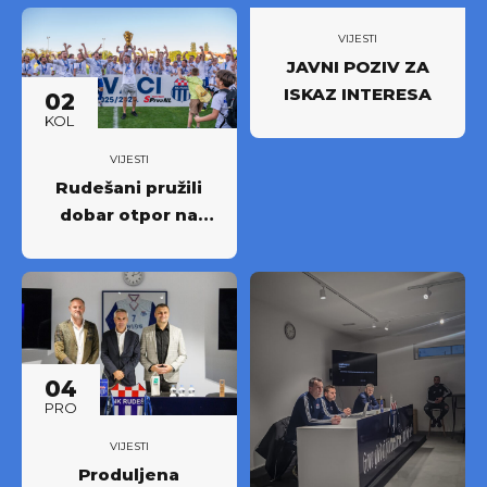
novi iskorak među
najboljima
VIJESTI
JAVNI POZIV ZA
ISKAZ INTERESA
02
KOL
VIJESTI
Rudešani pružili
dobar otpor na
Rujevici
04
PRO
VIJESTI
Produljena