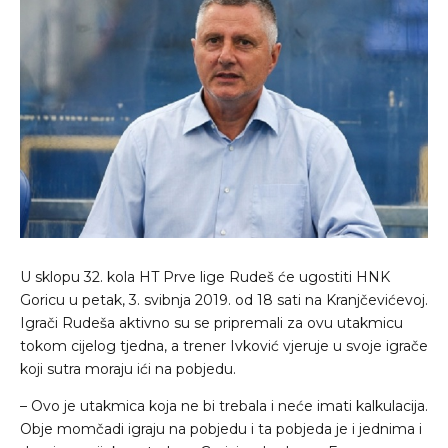
U sklopu 32. kola HT Prve lige Rudeš će ugostiti HNK
Goricu u petak, 3. svibnja 2019. od 18 sati na Kranjčevićevoj.
Igrači Rudeša aktivno su se pripremali za ovu utakmicu
tokom cijelog tjedna, a trener Ivković vjeruje u svoje igrače
koji sutra moraju ići na pobjedu.
– Ovo je utakmica koja ne bi trebala i neće imati kalkulacija.
Obje momčadi igraju na pobjedu i ta pobjeda je i jednima i