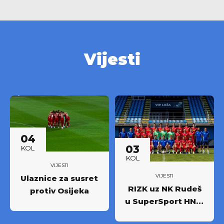
Vijesti
04
03
KOL
KOL
VIJESTI
VIJESTI
Ulaznice za susret
RIZK uz NK Rudeš
protiv Osijeka
u SuperSport HNL-
u: Partnerstvo za