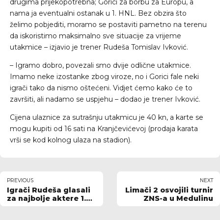
drugima prijekopotrebna; Gorici za borbu za Europu, a
nama ja eventualni ostanak u 1. HNL. Bez obzira što
želimo pobjediti, moramo se postaviti pametno na terenu
da iskoristimo maksimalno sve situacije za vrijeme
utakmice – izjavio je trener Rudeša Tomislav Ivković.
– Igramo dobro, povezali smo dvije odlične utakmice.
Imamo neke izostanke zbog viroze, no i Gorici fale neki
igrači tako da nismo oštećeni. Vidjet ćemo kako će to
završiti, ali nadamo se uspjehu – dodao je trener Ivković.
Cijena ulaznice za sutrašnju utakmicu je 40 kn, a karte se
mogu kupiti od 16 sati na Kranjčevićevoj (prodaja karata
vrši se kod kolnog ulaza na stadion).
PREVIOUS
NEXT
Igrači Rudeša glasali
Limači 2 osvojili turnir
za najbolje aktere 1.
ZNS-a u Medulinu
HNL u ovoj sezoni