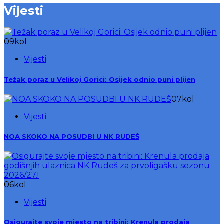
Vijesti
09
kol
Vijesti
Težak poraz u Velikoj Gorici: Osijek odnio puni plijen
07
kol
Vijesti
NOA SKOKO NA POSUDBI U NK RUDEŠ
06
kol
Vijesti
Osigurajte svoje mjesto na tribini: Krenula prodaja