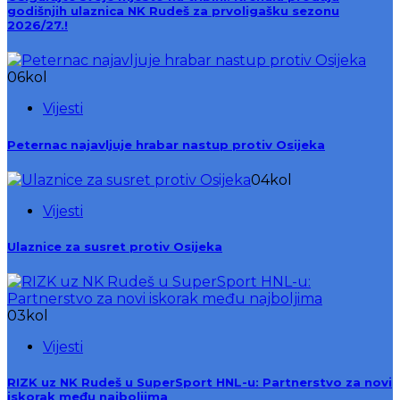
godišnjih ulaznica NK Rudeš za prvoligašku sezonu
2026/27.!
06
kol
Vijesti
Peternac najavljuje hrabar nastup protiv Osijeka
04
kol
Vijesti
Ulaznice za susret protiv Osijeka
03
kol
Vijesti
RIZK uz NK Rudeš u SuperSport HNL-u: Partnerstvo za novi
iskorak među najboljima