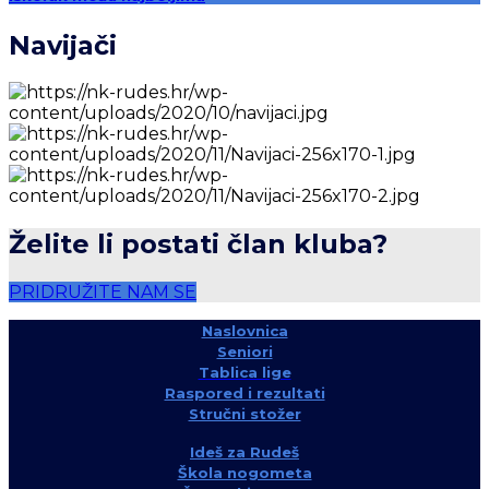
Navijači
Želite li postati član kluba?
PRIDRUŽITE NAM SE
Naslovnica
Seniori
Tablica lige
Raspored i rezultati
Stručni stožer
Ideš za Rudeš
Škola nogometa