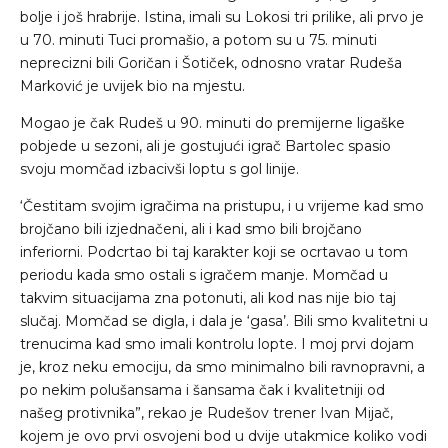
bolje i još hrabrije. Istina, imali su Lokosi tri prilike, ali prvo je
u 70. minuti Tuci promašio, a potom su u 75. minuti
neprecizni bili Goričan i Šotiček, odnosno vratar Rudeša
Marković je uvijek bio na mjestu.
Mogao je čak Rudeš u 90. minuti do premijerne ligaške
pobjede u sezoni, ali je gostujući igrač Bartolec spasio
svoju momčad izbacivši loptu s gol linije.
‘Čestitam svojim igračima na pristupu, i u vrijeme kad smo
brojčano bili izjednačeni, ali i kad smo bili brojčano
inferiorni. Podcrtao bi taj karakter koji se ocrtavao u tom
periodu kada smo ostali s igračem manje. Momčad u
takvim situacijama zna potonuti, ali kod nas nije bio taj
slučaj. Momčad se digla, i dala je ‘gasa’. Bili smo kvalitetni u
trenucima kad smo imali kontrolu lopte. I moj prvi dojam
je, kroz neku emociju, da smo minimalno bili ravnopravni, a
po nekim polušansama i šansama čak i kvalitetniji od
našeg protivnika”, rekao je Rudešov trener Ivan Mijač,
kojem je ovo prvi osvojeni bod u dvije utakmice koliko vodi