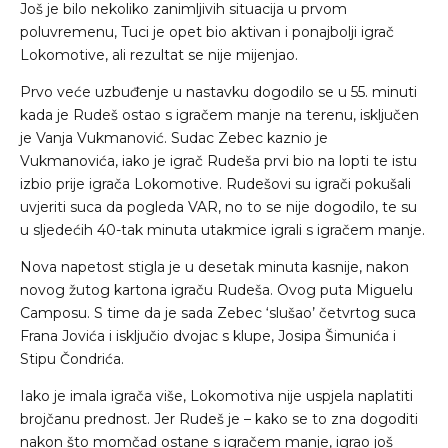
Još je bilo nekoliko zanimljivih situacija u prvom
poluvremenu, Tuci je opet bio aktivan i ponajbolji igrač
Lokomotive, ali rezultat se nije mijenjao.
Prvo veće uzbuđenje u nastavku dogodilo se u 55. minuti
kada je Rudeš ostao s igračem manje na terenu, isključen
je Vanja Vukmanović. Sudac Zebec kaznio je
Vukmanovića, iako je igrač Rudeša prvi bio na lopti te istu
izbio prije igrača Lokomotive. Rudešovi su igrači pokušali
uvjeriti suca da pogleda VAR, no to se nije dogodilo, te su
u sljedećih 40-tak minuta utakmice igrali s igračem manje.
Nova napetost stigla je u desetak minuta kasnije, nakon
novog žutog kartona igraču Rudeša. Ovog puta Miguelu
Camposu. S time da je sada Zebec ‘slušao’ četvrtog suca
Frana Jovića i isključio dvojac s klupe, Josipa Šimunića i
Stipu Čondrića.
Iako je imala igrača više, Lokomotiva nije uspjela naplatiti
brojčanu prednost. Jer Rudeš je – kako se to zna dogoditi
nakon što momčad ostane s igračem manje, igrao još