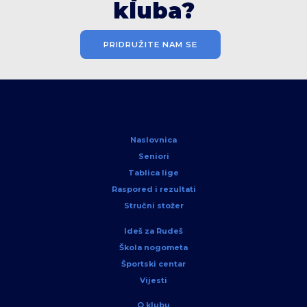
kluba?
PRIDRUŽITE NAM SE
Naslovnica
Seniori
Tablica lige
Raspored i rezultati
Stručni stožer
Ideš za Rudeš
Škola nogometa
Športski centar
Vijesti
O klubu