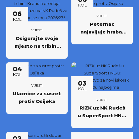
KOL
06
VIJESTI
KOL
Peternac
VIJESTI
najavljuje hrabar
Osigurajte svoje
nastup protiv
mjesto na tribini:
Osijeka
Krenula prodaja
godišnjih ulaznica
04
NK Rudeš za
KOL
prvoligašku
03
sezonu 2026/27.!
VIJESTI
KOL
Ulaznice za susret
VIJESTI
protiv Osijeka
RIZK uz NK Rudeš
u SuperSport HNL-
u: Partnerstvo za
novi iskorak među
02
najboljima