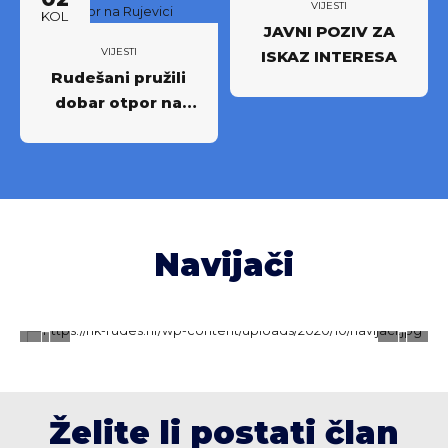
VIJESTI
KOL
JAVNI POZIV ZA
VIJESTI
ISKAZ INTERESA
Rudešani pružili
dobar otpor na
Rujevici
Navijači
Želite li postati član