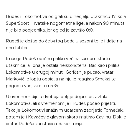
Rudeš i Lokomotiva odigrali su u nedjelju utakmicu 17. kola
SuperSport Hrvatske nogometne lige, a nakon 90 minuta
nije bilo pobjednika, jer ogled je završio 0:0.
Rudeš je došao do četvrtog boda u sezoni te je i dalje na
dnu tablice.
Imao je Rudeš odličnu priliku već na samom startu
utakmice, ali ona je ostala neiskorištena. Baš kao i prilika
Lokomotive u drugoj minuti. Goričan je pucao, vratar
Marković je loptu odbio, a na nju je reagirao Smakaj te
pogodio vanjski dio mreže.
U uvodnom dijelu dvoboja bolji je dojam ostavljala
Lokomotiva, ali s vremenom je i Rudeš počeo prijetiti.
Tako je Lokomotivi snažnim udarcem zaprijetio Tomečak,
potom je i Kovačević glavom skoro matirao Čavlinu. Dok je
vratar Rudeša zaustavio udarac Tucija.