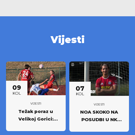
Vijesti
09
07
KOL
KOL
VIJESTI
VIJESTI
Težak poraz u
NOA SKOKO NA
Velikoj Gorici:
POSUDBI U NK
Osijek odnio puni
RUDEŠ
plijen