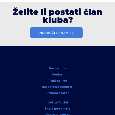
Želite li postati član
kluba?
PRIDRUŽITE NAM SE
Naslovnica
Seniori
Tablica lige
Raspored i rezultati
Stručni stožer
Ideš za Rudeš
Škola nogometa
Športski centar