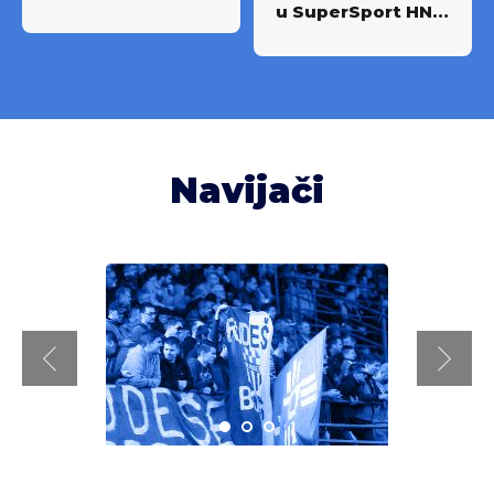
u SuperSport HNL-
u: Partnerstvo za
novi iskorak među
najboljima
Navijači