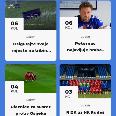
06
06
KOL
KOL
VIJESTI
VIJESTI
Peternac
Osigurajte svoje
najavljuje hrabar
mjesto na tribini:
nastup protiv
Krenula prodaja
Osijeka
godišnjih ulaznica
NK Rudeš za
prvoligašku
sezonu 2026/27.!
04
03
KOL
KOL
VIJESTI
VIJESTI
Ulaznice za susret
RIZK uz NK Rudeš
protiv Osijeka