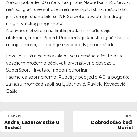
Nakon pobjede 1:0 u četvrtak protiv Napretka iz Kruševca,
naši su igrači ove subote imali novi ispit. Istina, nešto lakši,
jer s druge strane bile su NK Sesvete, povratnik u drugi
rang hrvatskog nogometa.
Naravno, s obzirom na kratki predah između dviju
utakmica, trener Robert Prosinečki je koristio igrače koji su
manje umorni, ali i opet je izveo po dvije momčadi.
I ova je utakmica pokazala da se momčad diže, te da s
veseljem možemo očekivati prvenstvene obveze u
SuperSport Hrvatskoj nogometnoj ligi.
I samo da spomenemo, Rudeš je pobijedio 4:0, a pogotke
za našu momčad zabili su Ljubanović, Pavlek, Kovačević i
Bašić.
PREVIOUS
NEXT
Andrej Lazarov stiže u
Dobrodošao kući
Rudeš!
Mario!