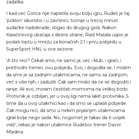
zadatka.
I kad već Gorica nije naplatila svoju bolju igru, Rudeš je taj
‘poklon’ iskoristio i u završnici, točnije u trećoj minuti
sudačke nadoknade, stigao do drugog gola. Nakon
Karačićevog ubačaja s desne strane, Riad Mašala uspio je
poslati loptu u mrežu za konačnih 2:1 i prvu pobjedu u
SuperSport HNL-u ove sezone.
‘A što reći? Čekali smo, ne samo ja, već i klub, i igrači, i
prethodni treneri, ovu pobjedu. Evo, i dogodila se. I mislim
da smo je sa zadnjim utakmicama, ne samo sa zadnjom,
već s više njih, i zaslužili. Čak sam mislio da će se dogoditi i
ranije. Ali evo, moram čestitati momcima na velikoj borbi.
Protivnik je ozbiljan, jer u ovoj ligi nema lakih protivnika. S
time da u ovoj utakmici kao i da smo se uplašili pobjede.
Čak mogu reći, da smo u nekim prijašnjim utakmicama
igrali bolje nego sada. No, nogomet je takav da ti uvijek
vrati’, rekao je nakon utakmice Rudešov trener Davor
Mladina.