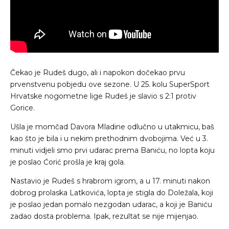
Čekao je Rudeš dugo, ali i napokon dočekao prvu
prvenstvenu pobjedu ove sezone. U 25. kolu SuperSport
Hrvatske nogometne lige Rudeš je slavio s 2:1 protiv
Gorice.
Ušla je momčad Davora Mladine odlučno u utakmicu, baš
kao što je bila i u nekim prethodnim dvobojima. Već u 3.
minuti vidjeli smo prvi udarac prema Baniću, no lopta koju
je poslao Ćorić prošla je kraj gola.
Nastavio je Rudeš s hrabrom igrom, a u 17. minuti nakon
dobrog prolaska Latkovića, lopta je stigla do Doležala, koji
je poslao jedan pomalo nezgodan udarac, a koji je Baniću
zadao dosta problema. Ipak, rezultat se nije mijenjao.