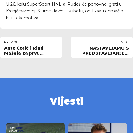
U 26. kolu SuperSport HNL-a, Rudeš će ponovno igrati u
Kranjčevićevoj. S time da će u subotu, od 15 sati domaćin
biti Lokomotiva.
PREVIOUS
NEXT
Ante Ćorić i Riad
NASTAVLJAMO S
Mašala za prvu
PREDSTAVLJANJEM
prvenstvenu
NOGOMETNE ŠKOLE:
Rudešovu pobjedu
JUNIORI II
Vijesti