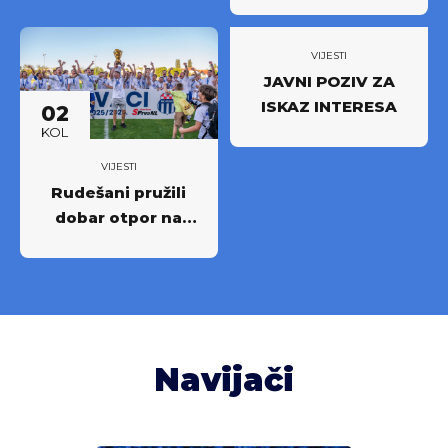
novi iskorak među
najboljima
VIJESTI
JAVNI POZIV ZA
ISKAZ INTERESA
02
KOL
VIJESTI
Rudešani pružili
dobar otpor na
Rujevici
Navijači