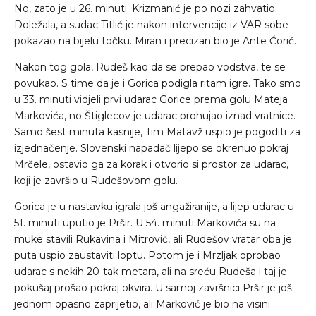
No, zato je u 26. minuti. Krizmanić je po nozi zahvatio
Doležala, a sudac Titlić je nakon intervencije iz VAR sobe
pokazao na bijelu točku. Miran i precizan bio je Ante Ćorić.
Nakon tog gola, Rudeš kao da se prepao vodstva, te se
povukao. S time da je i Gorica podigla ritam igre. Tako smo
u 33. minuti vidjeli prvi udarac Gorice prema golu Mateja
Markovića, no Štiglecov je udarac prohujao iznad vratnice.
Samo šest minuta kasnije, Tim Matavž uspio je pogoditi za
izjednačenje. Slovenski napadač lijepo se okrenuo pokraj
Mrčele, ostavio ga za korak i otvorio si prostor za udarac,
koji je završio u Rudešovom golu.
Gorica je u nastavku igrala još angažiranije, a lijep udarac u
51. minuti uputio je Pršir. U 54. minuti Markovića su na
muke stavili Rukavina i Mitrović, ali Rudešov vratar oba je
puta uspio zaustaviti loptu. Potom je i Mrzljak oprobao
udarac s nekih 20-tak metara, ali na sreću Rudeša i taj je
pokušaj prošao pokraj okvira. U samoj završnici Pršir je još
jednom opasno zaprijetio, ali Marković je bio na visini