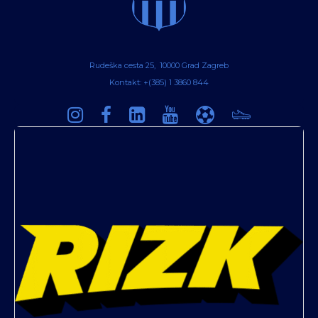
Rudeška cesta 25, 10000 Grad Zagreb
Kontakt: +(385) 1 3860 844