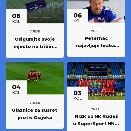
06
06
KOL
KOL
VIJESTI
VIJESTI
Peternac
Osigurajte svoje
najavljuje hrabar
mjesto na tribini:
nastup protiv
Krenula prodaja
Osijeka
godišnjih ulaznica
NK Rudeš za
prvoligašku
sezonu 2026/27.!
04
03
KOL
KOL
VIJESTI
VIJESTI
Ulaznice za susret
RIZK uz NK Rudeš
protiv Osijeka
u SuperSport HNL-
u: Partnerstvo za