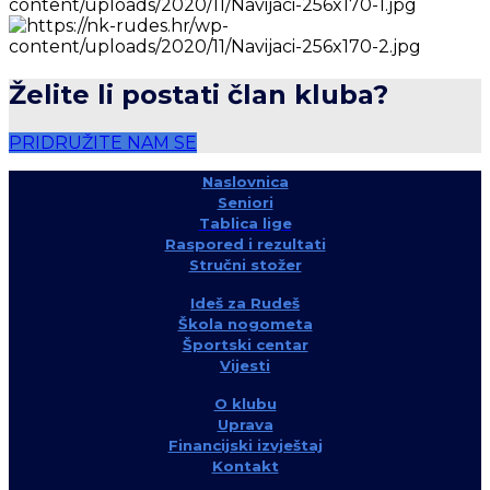
Želite li postati član kluba?
PRIDRUŽITE NAM SE
Naslovnica
Seniori
Tablica lige
Raspored i rezultati
Stručni stožer
Ideš za Rudeš
Škola nogometa
Športski centar
Vijesti
O klubu
Uprava
Financijski izvještaj
Kontakt