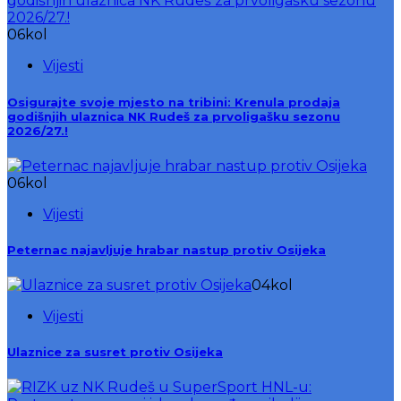
06
kol
Vijesti
Osigurajte svoje mjesto na tribini: Krenula prodaja
godišnjih ulaznica NK Rudeš za prvoligašku sezonu
2026/27.!
06
kol
Vijesti
Peternac najavljuje hrabar nastup protiv Osijeka
04
kol
Vijesti
Ulaznice za susret protiv Osijeka