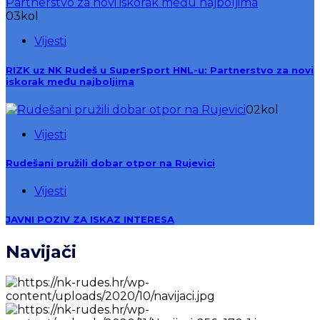
03
kol
Vijesti
RIZK uz NK Rudeš u SuperSport HNL-u: Partnerstvo za novi
iskorak među najboljima
02
kol
Vijesti
Rudešani pružili dobar otpor na Rujevici
Vijesti
JAVNI POZIV ZA ISKAZ INTERESA
Navijači