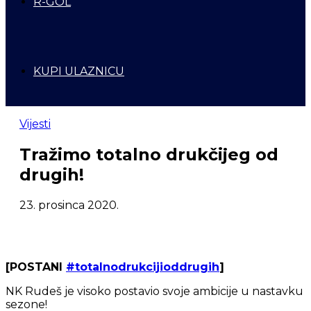
R-GOL
KUPI ULAZNICU
Vijesti
Tražimo totalno drukčijeg od
drugih!
23. prosinca 2020.
[POSTANI
#totalnodrukcijioddrugih
]
NK Rudeš je visoko postavio svoje ambicije u nastavku
sezone!