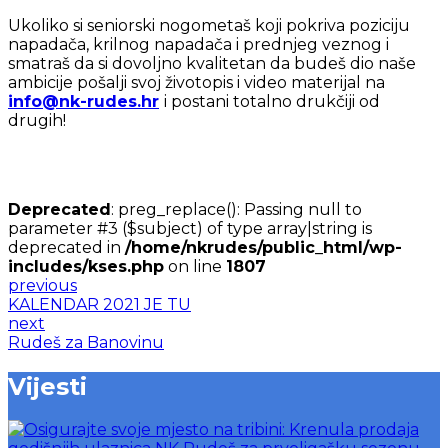
Ukoliko si seniorski nogometaš koji pokriva poziciju
napadača, krilnog napadača i prednjeg veznog i
smatraš da si dovoljno kvalitetan da budeš dio naše
ambicije pošalji svoj životopis i video materijal na
info@nk-rudes.hr
i postani totalno drukčiji od
drugih!
Deprecated
: preg_replace(): Passing null to
parameter #3 ($subject) of type array|string is
deprecated in
/home/nkrudes/public_html/wp-
includes/kses.php
on line
1807
previous
KALENDAR 2021 JE TU
next
Rudeš za Banovinu
Vijesti