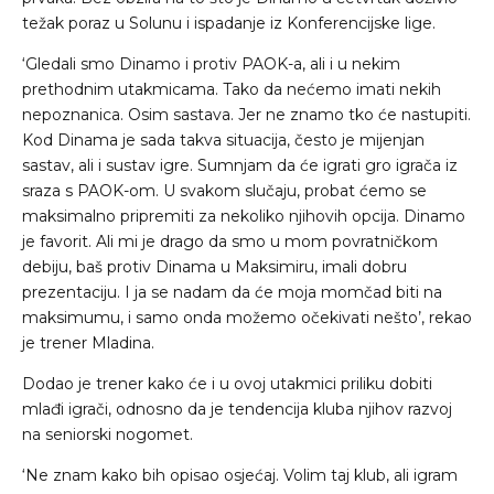
težak poraz u Solunu i ispadanje iz Konferencijske lige.
‘Gledali smo Dinamo i protiv PAOK-a, ali i u nekim
prethodnim utakmicama. Tako da nećemo imati nekih
nepoznanica. Osim sastava. Jer ne znamo tko će nastupiti.
Kod Dinama je sada takva situacija, često je mijenjan
sastav, ali i sustav igre. Sumnjam da će igrati gro igrača iz
sraza s PAOK-om. U svakom slučaju, probat ćemo se
maksimalno pripremiti za nekoliko njihovih opcija. Dinamo
je favorit. Ali mi je drago da smo u mom povratničkom
debiju, baš protiv Dinama u Maksimiru, imali dobru
prezentaciju. I ja se nadam da će moja momčad biti na
maksimumu, i samo onda možemo očekivati nešto’, rekao
je trener Mladina.
Dodao je trener kako će i u ovoj utakmici priliku dobiti
mlađi igrači, odnosno da je tendencija kluba njihov razvoj
na seniorski nogomet.
‘Ne znam kako bih opisao osjećaj. Volim taj klub, ali igram