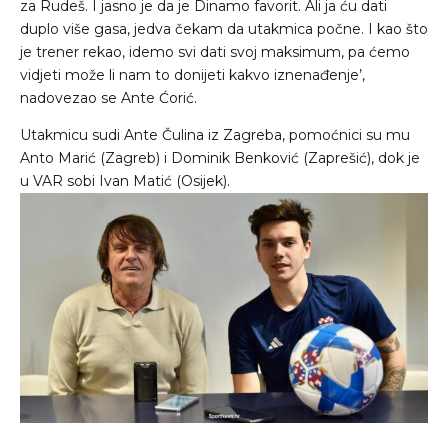
za Rudeš. I jasno je da je Dinamo favorit. Ali ja ću dati
duplo više gasa, jedva čekam da utakmica počne. I kao što
je trener rekao, idemo svi dati svoj maksimum, pa ćemo
vidjeti može li nam to donijeti kakvo iznenađenje’,
nadovezao se Ante Ćorić.
Utakmicu sudi Ante Čulina iz Zagreba, pomoćnici su mu
Anto Marić (Zagreb) i Dominik Benković (Zaprešić), dok je
u VAR sobi Ivan Matić (Osijek).