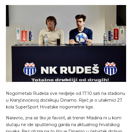
Nogometaši Rudeša ove nedjelje od 17.10 sati na stadionu
u Kranjčevićevoj dočekuju Dinamo. Riječ je o utakmici 27.
kola SuperSport Hrvatske nogometne lige.
Naravno, zna se tko je favorit, ali trener Mladina ni u kom
slučaju ne ide spuštenog garda na aktualnog hrvatskog
prvaka. Bez obzira na to što je Dinamo u četvrtak doživio