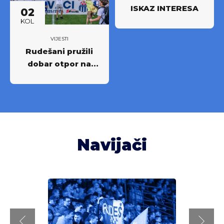
ISKAZ INTERESA
02
KOL
VIJESTI
Rudešani pružili
dobar otpor na
Rujevici
Navijači