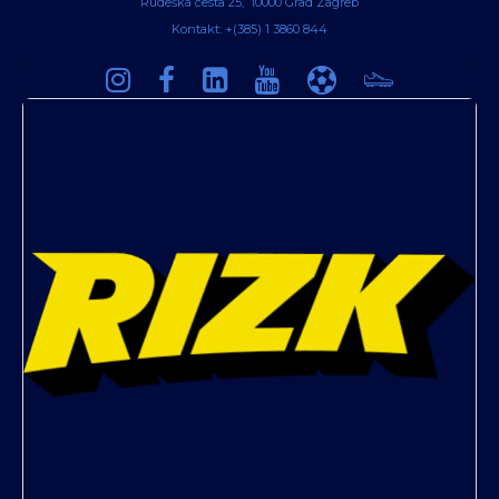
Rudeška cesta 25, 10000 Grad Zagreb
Kontakt: +(385) 1 3860 844