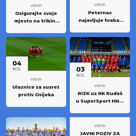
VIJESTI
VIJESTI
Peternac
Osigurajte svoje
najavljuje hrabar
mjesto na tribini:
nastup protiv
Krenula prodaja
Osijeka
godišnjih ulaznica
NK Rudeš za
prvoligašku
sezonu 2026/27.!
04
03
KOL
KOL
VIJESTI
VIJESTI
Ulaznice za susret
RIZK uz NK Rudeš
protiv Osijeka
u SuperSport HNL-
u: Partnerstvo za
novi iskorak među
najboljima
VIJESTI
JAVNI POZIV ZA