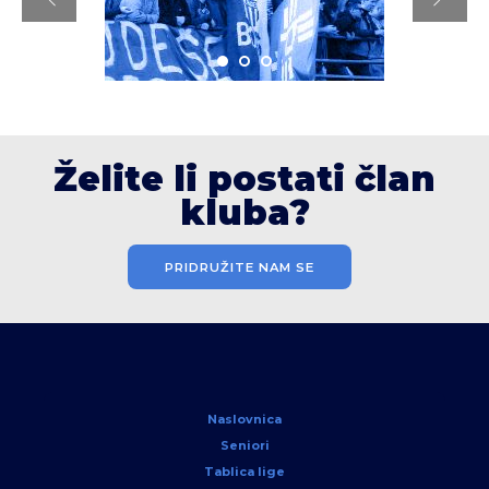
Želite li postati član
kluba?
PRIDRUŽITE NAM SE
Naslovnica
Seniori
Tablica lige