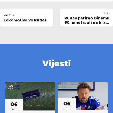
NEXT
PREVIOUS
Rudeš parirao Dinamu
Lokomotiva vs Rudeš
60 minuta, ali na kraju
je poražen 3:0
Vijesti
06
06
KOL
KOL