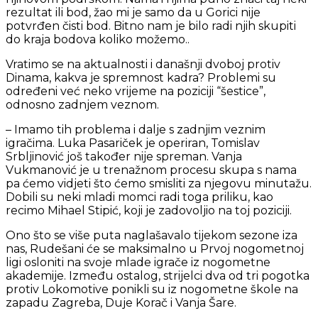
rezultat ili bod, žao mi je samo da u Gorici nije
potvrđen čisti bod. Bitno nam je bilo radi njih skupiti
do kraja bodova koliko možemo..
Vratimo se na aktualnosti i današnji dvoboj protiv
Dinama, kakva je spremnost kadra? Problemi su
određeni već neko vrijeme na poziciji “šestice”,
odnosno zadnjem veznom.
– Imamo tih problema i dalje s zadnjim veznim
igračima. Luka Pasariček je operiran, Tomislav
Srbljinović još također nije spreman. Vanja
Vukmanović je u trenažnom procesu skupa s nama
pa ćemo vidjeti što ćemo smisliti za njegovu minutažu.
Dobili su neki mladi momci radi toga priliku, kao
recimo Mihael Stipić, koji je zadovoljio na toj poziciji.
Ono što se više puta naglašavalo tijekom sezone iza
nas, Rudešani će se maksimalno u Prvoj nogometnoj
ligi osloniti na svoje mlade igrače iz nogometne
akademije. Između ostalog, strijelci dva od tri pogotka
protiv Lokomotive ponikli su iz nogometne škole na
zapadu Zagreba, Duje Korač i Vanja Šare.