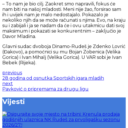
– To nam je bio cilj. Zaokret smo napravili, fokus će
nam biti na našoj mladosti. Meni nije žao, forsirao sam
ih i uvijek nam je malo nedostajalo. Pokazalo je
nekoliko njih da se može računati s njima. Evo, na kraju
su i zabijali i ja se nadam da će i ovu utakmicu dati svoj
maksimum i pokazati se konkurentnim – zaključio je
Davor Mladina.
Glavni sudac dvoboja Dinamo-Rudeš je Zdenko Lovrić
(Đakovo), a pomoćnici su mu Bojan Zobenica (Velika
Gorica) i Ivan Mihalj (Velika Gorica). U VAR sobi je Ivan
Bebek (Rijeka).
previous
28 godina od osnutka Sportskih igara mladih
next
Pavković o pripremama za drugu ligu
Vijesti