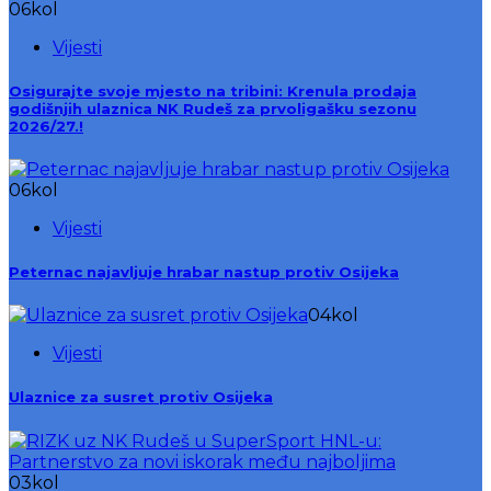
06
kol
Vijesti
Osigurajte svoje mjesto na tribini: Krenula prodaja
godišnjih ulaznica NK Rudeš za prvoligašku sezonu
2026/27.!
06
kol
Vijesti
Peternac najavljuje hrabar nastup protiv Osijeka
04
kol
Vijesti
Ulaznice za susret protiv Osijeka
03
kol