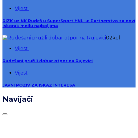
Vijesti
RIZK uz NK Rudeš u SuperSport HNL-u: Partnerstvo za novi
iskorak među najboljima
02
kol
Vijesti
Rudešani pružili dobar otpor na Rujevici
Vijesti
JAVNI POZIV ZA ISKAZ INTERESA
Navijači