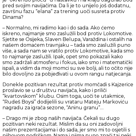
pred svojim navijačima. Da li je to unijelo još dodatnu,
završnu fazu “elana” za trening uoči susreta protiv
Dinama?
– Normalno, mi radimo kao i do sada. Ako ćemo
iskreno, najmanje smo zaslužili bod protiv Lokomotive.
Sjetite se Osijeka, Slaven Belupa, Varaždina i ostalih na
našem domaćem travnjaku – tada smo zaslužili puno
više, a sada nam se vratilo protiv Lokomotive, kada smo
to najmanje zaslužili. Ipak, opet smo pokazali kako
smo zadržali atmosferu i fokus, iako smo i matematički
ispali, a vidim da moji momci su sve bolji, ali to očito nije
bilo dovoljno za pobjeđivati u ovom rangu natjecanja.
Donekle pozitivan rezultat protiv momčadi s Kajzerice
proslavio se u društvu navijača, kako i priliči
“kvartovskom” klubu. Osim toga, uoči te utakmice,
“Rudeš Boysi” dodijelili su vrataru Mateju Markoviću
nagradu za igrača sezone, “Aninu granu”…
– Drago mi je zbog naših navijača. Čekali su dugo
pozitivan neki rezultat. Mislim da su oni zadovoljni
našim prezentacijama i do sada, jer smo mi to osjetili s
njihovom podrškom. Nama i njima puno znači taj neki