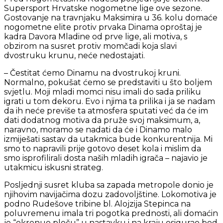
Supersport Hrvatske nogometne lige ove sezone.
Gostovanje na travnjaku Maksimira u 36. kolu domaće
nogometne elite protiv prvaka Dinama oproštaj je
kadra Davora Mladine od prve lige, ali motiva, s
obzirom na susret protiv momčadi koja slavi
dvostruku krunu, neće nedostajati.
– Čestitat ćemo Dinamu na dvostrukoj kruni.
Normalno, pokušat ćemo se predstaviti u što boljem
svjetlu. Moji mladi momci nisu imali do sada priliku
igrati u tom dekoru. Evo i njima ta prilika i ja se nadam
da ih neće previše ta atmosfera sputati već da će im
dati dodatnog motiva da pruže svoj maksimum, a,
naravno, moramo se nadati da će i Dinamo malo
izmiješati sastav da utakmica bude konkurentnija. Mi
smo to napravili prije gotovo deset kola i mislim da
smo isprofilirali dosta naših mladih igrača – najavio je
utakmicu iskusni strateg.
Posljednji susret kluba sa zapada metropole donio je
njihovim navijačima dozu zadovoljštine. Lokomotiva je
podno Rudešove tribine bl. Alojzija Stepinca na
poluvremenu imala tri pogotka prednosti, ali domaćin
je “okrenuo ploču” u nastavku i na kraju osigurao bod