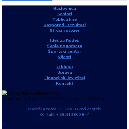
Naslovnica
Seniori
Tablica lige
Raspored i rezultati
Stručni stožer
Ideš za Rudeš
Škola nogometa
Športski centar
Vijesti
O klubu
Uprava
Financijski izvještaj
Kontakt
Rudeška cesta 25, 10000 Grad Zagreb
Kontakt: +(385) 1 3860 844