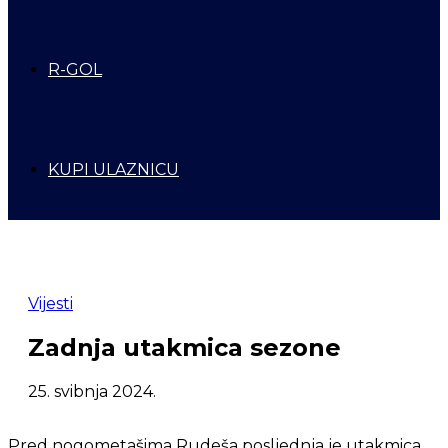
R-GOL
KUPI ULAZNICU
Vijesti
Zadnja utakmica sezone
25. svibnja 2024.
Pred nogometašima Rudeša posljednja je utakmica