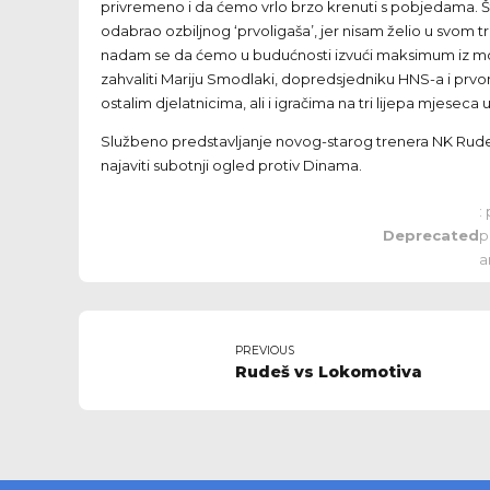
privremeno i da ćemo vrlo brzo krenuti s pobjedama. Š
odabrao ozbiljnog ‘prvoligaša’, jer nisam želio u svom 
nadam se da ćemo u budućnosti izvući maksimum iz momč
zahvaliti Mariju Smodlaki, dopredsjedniku HNS-a i prv
ostalim djelatnicima, ali i igračima na tri lijepa mjesec
Službeno predstavljanje novog-starog trenera NK Rudeša
najaviti subotnji ogled protiv Dinama.
:
Deprecated
p
a
PREVIOUS
Rudeš vs Lokomotiva