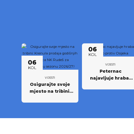
06
KOL
06
VIJESTI
KOL
Peternac
najavljuje hrabar
VIJESTI
Osigurajte svoje
nastup protiv
mjesto na tribini:
Osijeka
Krenula prodaja
godišnjih ulaznica
NK Rudeš za
prvoligašku
sezonu 2026/27.!