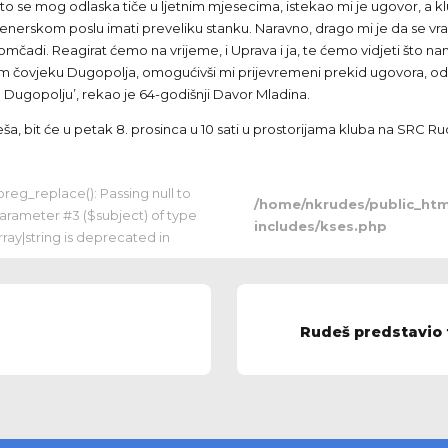
to se mog odlaska tiče u ljetnim mjesecima, istekao mi je ugovor, a 
trenerskom poslu imati preveliku stanku. Naravno, drago mi je da se vra
adi. Reagirat ćemo na vrijeme, i Uprava i ja, te ćemo vidjeti što na
om čovjeku Dugopolja, omogućivši mi prijevremeni prekid ugovora, od
a u Dugopolju’, rekao je 64-godišnji Davor Mladina.
, bit će u petak 8. prosinca u 10 sati u prostorijama kluba na SRC Ru
 preg_replace(): Passing null to
/home/nkrudes/public_htm
arameter #3 ($subject) of type
includes/kses.php
rray|string is deprecated in
Rudeš predstavio 