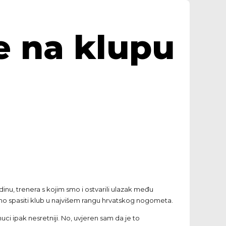
e na klupu
inu, trenera s kojim smo i ostvarili ulazak među
amo spasiti klub u najvišem rangu hrvatskog nogometa.
ci ipak nesretniji. No, uvjeren sam da je to