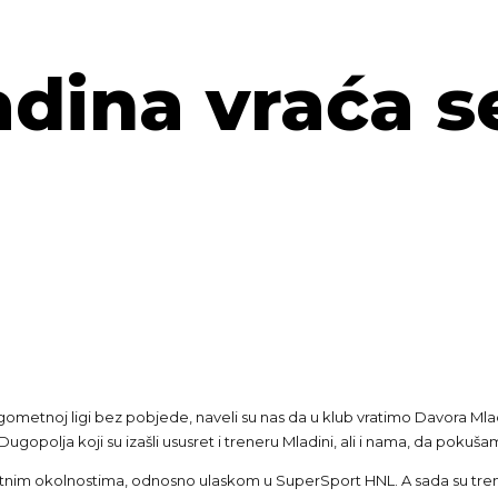
dina vraća s
gometnoj ligi bez pobjede, naveli su nas da u klub vratimo Davora Mlad
opolja koji su izašli ususret i treneru Mladini, ali i nama, da pokuš
 sretnim okolnostima, odnosno ulaskom u SuperSport HNL. A sada su trenu