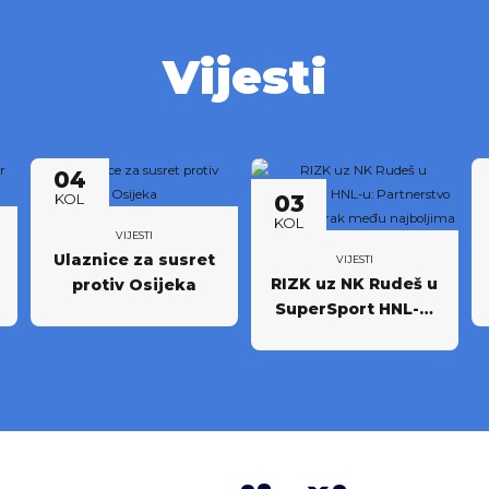
Vijesti
04
03
KOL
KOL
VIJESTI
Ulaznice za susret
VIJESTI
RIZK uz NK Rudeš u
protiv Osijeka
SuperSport HNL-u:
Partnerstvo za
novi iskorak među
najboljima