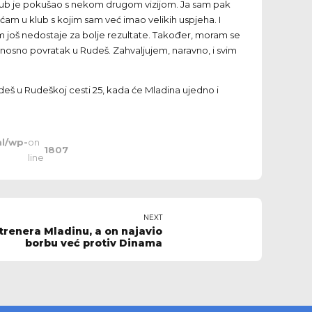
klub je pokušao s nekom drugom vizijom. Ja sam pak
ćam u klub s kojim sam već imao velikih uspjeha. I
m još nedostaje za bolje rezultate. Također, moram se
nosno povratak u Rudeš. Zahvaljujem, naravno, i svim
deš u Rudeškoj cesti 25, kada će Mladina ujedno i
l/wp-
on
1807
line
NEXT
trenera Mladinu, a on najavio
borbu već protiv Dinama