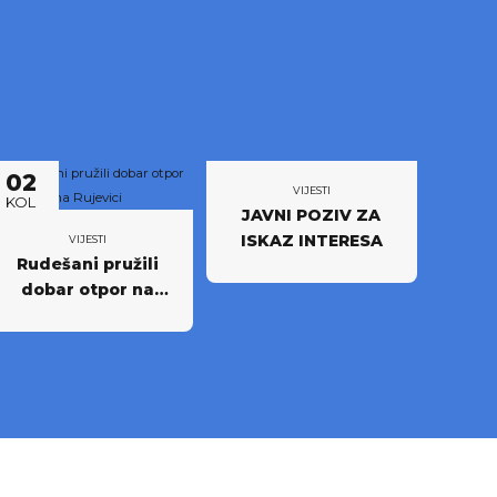
02
VIJESTI
KOL
JAVNI POZIV ZA
ISKAZ INTERESA
VIJESTI
Rudešani pružili
dobar otpor na
Rujevici