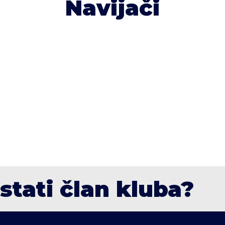
Navijači
ostati član kluba?