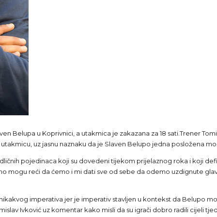
en Belupa u Koprivnici, a utakmica je zakazana za 18 sati.Trener Tomis
ru utakmicu, uz jasnu naznaku da je Slaven Belupo jedna posložena m
ičnih pojedinaca koji su dovedeni tijekom prijelaznog roka i koji defin
no mogu reći da ćemo i mi dati sve od sebe da odemo uzdignute glave s 
 nikakvog imperativa jer je imperativ stavljen u kontekst da Belupo mo
islav Ivković uz komentar kako misli da su igrači dobro radili cijeli tj