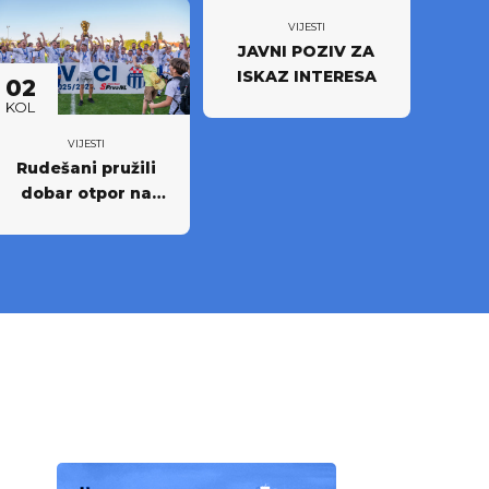
VIJESTI
JAVNI POZIV ZA
ISKAZ INTERESA
02
KOL
VIJESTI
Rudešani pružili
dobar otpor na
Rujevici