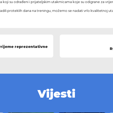
ma koji su odrađeni i prijateljskim utakmicama koje su odigrane za vri
adili proteklih dana na treningu, možemo se nadati vrlo kvalitetnoj ut
vrijeme reprezentativne
R
Vijesti