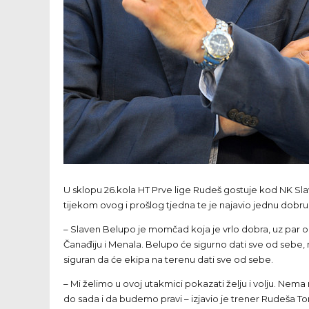
U sklopu 26.kola HT Prve lige Rudeš gostuje kod NK Slav
tijekom ovog i prošlog tjedna te je najavio jednu dob
– Slaven Belupo je momčad koja je vrlo dobra, uz par odl
Čanađiju i Menala. Belupo će sigurno dati sve od sebe, 
siguran da će ekipa na terenu dati sve od sebe.
– Mi želimo u ovoj utakmici pokazati želju i volju. Nema
do sada i da budemo pravi – izjavio je trener Rudeša Tom