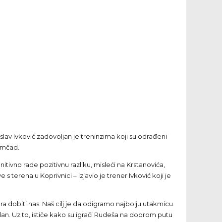
lav Ivković zadovoljan je treninzima koji su odrađeni
omčad.
itivno rade pozitivnu razliku, misleći na Krstanovića,
terena u Koprivnici – izjavio je trener Ivković koji je
ra dobiti nas. Naš cilj je da odigramo najbolju utakmicu
edan. Uz to, ističe kako su igrači Rudeša na dobrom putu