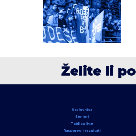
Želite li p
Naslovnica
Seniori
Tablica lige
Raspored i rezultati