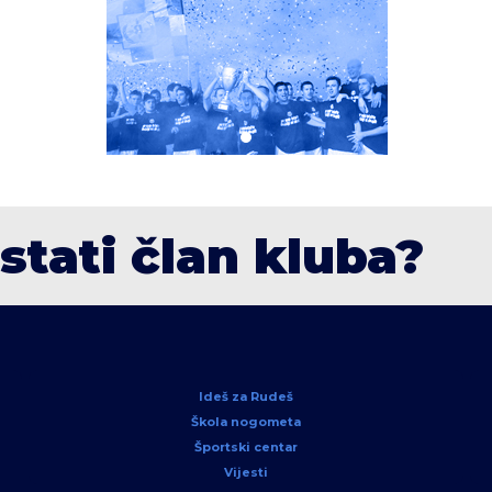
ostati član kluba?
Ideš za Rudeš
Škola nogometa
Športski centar
Vijesti