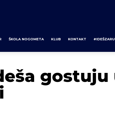
R
ŠKOLA NOGOMETA
KLUB
KONTAKT
#IDEŠZARU
deša gostuju
i