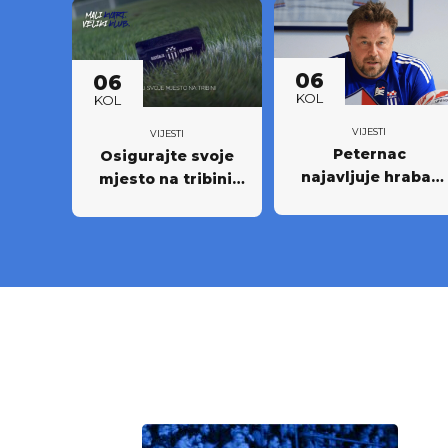
06
06
KOL
KOL
VIJESTI
VIJESTI
Peternac
Osigurajte svoje
najavljuje hrabar
mjesto na tribini:
nastup protiv
Krenula prodaja
Osijeka
godišnjih ulaznica
NK Rudeš za
prvoligašku
sezonu 2026/27.!