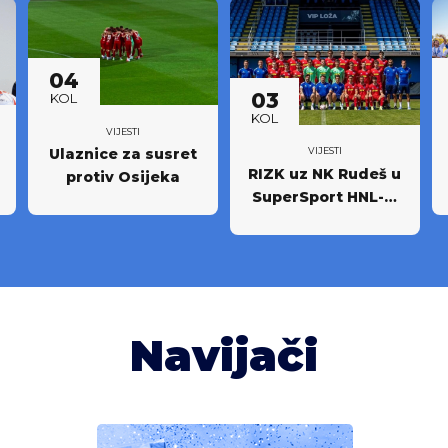
04
03
KOL
KOL
VIJESTI
Ulaznice za susret
VIJESTI
RIZK uz NK Rudeš u
protiv Osijeka
SuperSport HNL-u:
Partnerstvo za
novi iskorak među
najboljima
Navijači