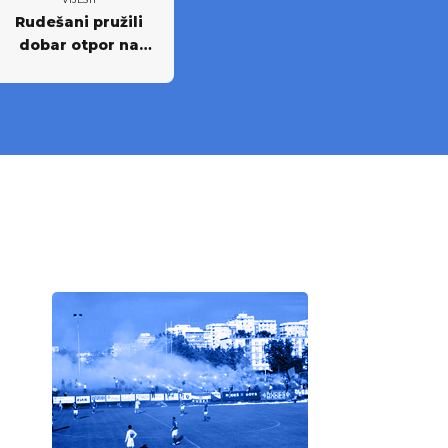
Rudešani pružili
dobar otpor na
Rujevici