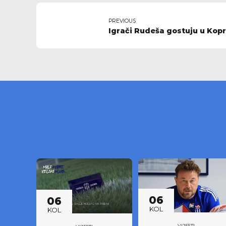
PREVIOUS
Igrači Rudeša gostuju u Kopr
06
06
KOL
KOL
VIJESTI