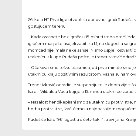
26. kolo HT Prve lige otvorili su ponovno igrači Rudeša 
gostujućem terenu.
– Kada ostanete bez igrača u 15. minuti treba proći jed
igračem manje te uspjeli zabiti za 1:1, no dogodila se g
momčad nije imala neke šanse. Nismo uspjeli ostvariti o
utakmicu s klupe Rudeša pošto je trener Ivković odrađiv
– Očekivali smo tešku utakmica, od prve minute smo je ht
utakmicu kraju pozitivnim rezultatom. Važna su nam ova 
Trener Ivković odradio je suspenziju te je dobra vijes
Istre – Vilibalda Vucu koji je u 15. minuti utakmice zarad
– Nažalost hendikepirani smo za utakmicu protiv Istre,
borba protiv Istre, izaći ćemo u najopasnijem mogućem s
Rudeš će Istru 1961 ugostiti u četvrtak, 4. travnja na Kran