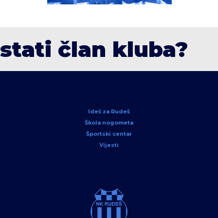
ostati član kluba?
Ideš za Rudeš
Škola nogometa
Športski centar
Vijesti