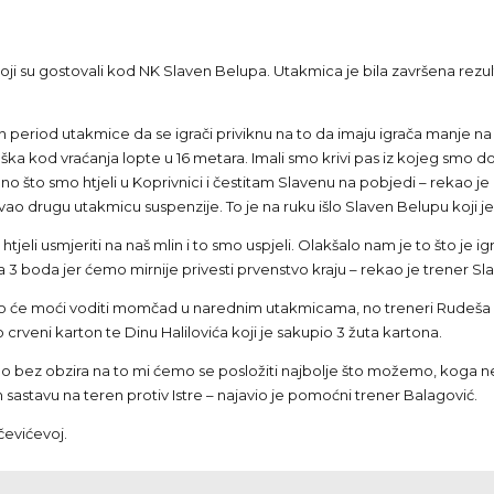
koji su gostovali kod NK Slaven Belupa. Utakmica je bila završena rezul
an period utakmice da se igrači priviknu na to da imaju igrača manje na
reška kod vraćanja lopte u 16 metara. Imali smo krivi pas iz kojeg smo 
no što smo htjeli u Koprivnici i čestitam Slavenu na pobjedi – rekao je
ao drugu utakmicu suspenzije. To je na ruku išlo Slaven Belupu koji j
jeli usmjeriti na naš mlin i to smo uspjeli. Olakšalo nam je to što je i
3 boda jer ćemo mirnije privesti prvenstvo kraju – rekao je trener Sla
t što će moći voditi momčad u narednim utakmicama, no treneri Rudeša
io crveni karton te Dinu Halilovića koji je sakupio 3 žuta kartona.
 no bez obzira na to mi ćemo se posložiti najbolje što možemo, koga 
astavu na teren protiv Istre – najavio je pomoćni trener Balagović.
jčevićevoj.