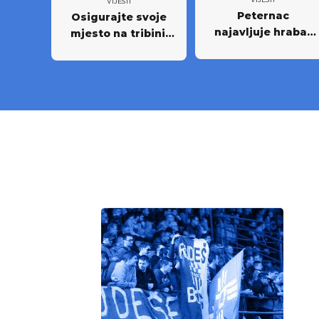
VIJESTI
Peternac
Osigurajte svoje
najavljuje hrabar
mjesto na tribini:
nastup protiv
Krenula prodaja
Osijeka
godišnjih ulaznica
NK Rudeš za
prvoligašku
sezonu 2026/27.!