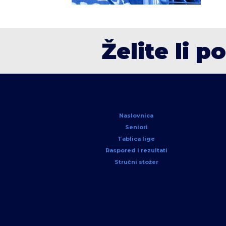
Želite li p
Naslovnica
Seniori
Tablica lige
Raspored i rezultati
Stručni stožer