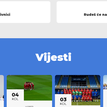
ivnici
Rudeš će na 
Vijesti
04
03
KOL
KOL
VIJESTI