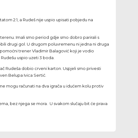
tatom 2:1, a Rudeš nije uspio upisati pobjedu na
 terenu. Imali smo period gdje smo dobro parirali s
dobili drugi gol. U drugom poluvremenu ni jedna ni druga
 pomoćni trener Vladimir Balagović koji je vodio
e Rudešu uspio uzeti 3 boda.
grač Rudeša dobio crveni karton. Uspjeli smo privesti
ven Belupa Ivica Sertić.
 ne mogu računati na dva igrača u idućem kolu protiv
nema, bez njega se mora. U svakom slučaju bit će prava