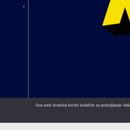
Ova web stranica koristi kolačiće za poboljšanje Vaše
All contents © copyright Nogometni klub Rudeš. All rights reserved.