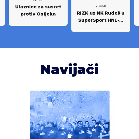
Ulaznice za susret
VIJESTI
RIZK uz NK Rudeš u
protiv Osijeka
SuperSport HNL-u:
Partnerstvo za
novi iskorak među
najboljima
Navijači