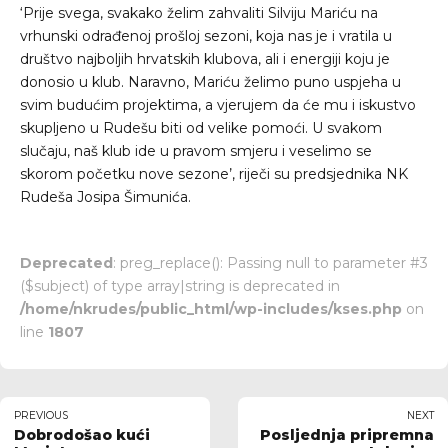
‘Prije svega, svakako želim zahvaliti Silviju Mariću na
vrhunski odrađenoj prošloj sezoni, koja nas je i vratila u
društvo najboljih hrvatskih klubova, ali i energiji koju je
donosio u klub. Naravno, Mariću želimo puno uspjeha u
svim budućim projektima, a vjerujem da će mu i iskustvo
skupljeno u Rudešu biti od velike pomoći. U svakom
slučaju, naš klub ide u pravom smjeru i veselimo se
skorom početku nove sezone’, riječi su predsjednika NK
Rudeša Josipa Šimunića.
Deprecated
: preg_replace(): Passing null to parameter #3
($subject) of type array|string is deprecated in
/home/nkrudes/public_html/wp-includes/kses.php
on
line
1807
PREVIOUS
NEXT
Dobrodošao kući
Posljednja pripremna