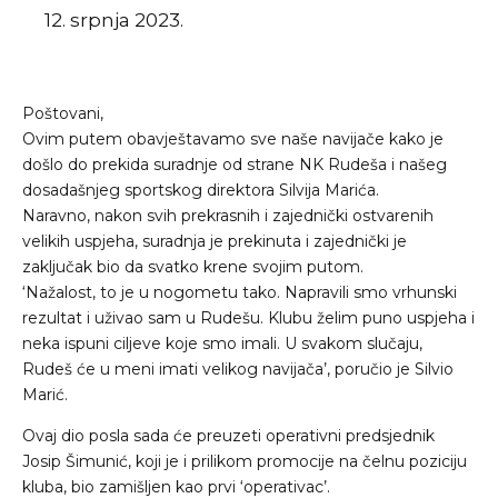
12. srpnja 2023.
Poštovani,
Ovim putem obavještavamo sve naše navijače kako je
došlo do prekida suradnje od strane NK Rudeša i našeg
dosadašnjeg sportskog direktora Silvija Marića.
Naravno, nakon svih prekrasnih i zajednički ostvarenih
velikih uspjeha, suradnja je prekinuta i zajednički je
zaključak bio da svatko krene svojim putom.
‘Nažalost, to je u nogometu tako. Napravili smo vrhunski
rezultat i uživao sam u Rudešu. Klubu želim puno uspjeha i
neka ispuni ciljeve koje smo imali. U svakom slučaju,
Rudeš će u meni imati velikog navijača’, poručio je Silvio
Marić.
Ovaj dio posla sada će preuzeti operativni predsjednik
Josip Šimunić, koji je i prilikom promocije na čelnu poziciju
kluba, bio zamišljen kao prvi ‘operativac’.