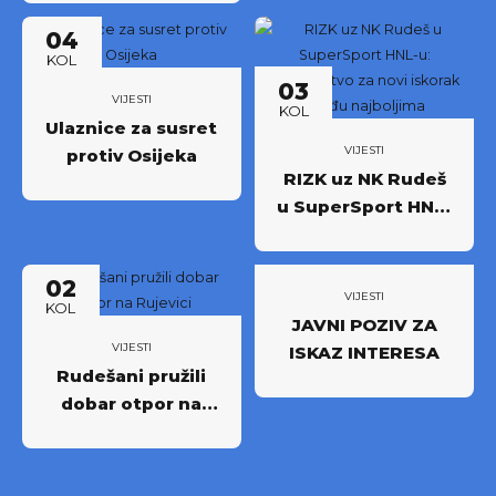
godišnjih ulaznica
04
NK Rudeš za
KOL
prvoligašku
03
sezonu 2026/27.!
VIJESTI
KOL
Ulaznice za susret
VIJESTI
protiv Osijeka
RIZK uz NK Rudeš
u SuperSport HNL-
u: Partnerstvo za
novi iskorak među
02
najboljima
VIJESTI
KOL
JAVNI POZIV ZA
VIJESTI
ISKAZ INTERESA
Rudešani pružili
dobar otpor na
Rujevici