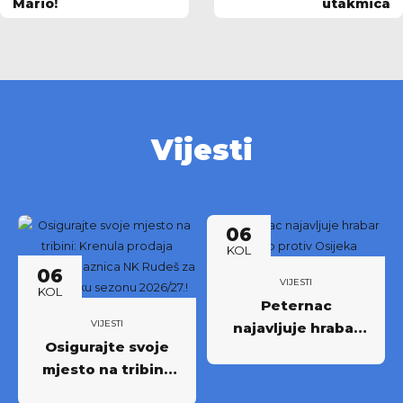
Mario!
utakmica
Vijesti
06
KOL
06
VIJESTI
KOL
Peternac
VIJESTI
najavljuje hrabar
Osigurajte svoje
nastup protiv
mjesto na tribini:
Osijeka
Krenula prodaja