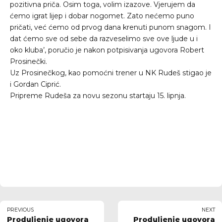
pozitivna priča. Osim toga, volim izazove. Vjerujem da
ćemo igrat lijep i dobar nogomet. Zato nećemo puno
pričati, već ćemo od prvog dana krenuti punom snagom. I
dat ćemo sve od sebe da razveselimo sve ove ljude u i
oko kluba’, poručio je nakon potpisivanja ugovora Robert
Prosinečki.
Uz Prosinečkog, kao pomoćni trener u NK Rudeš stigao je
i Gordan Ciprić.
Pripreme Rudeša za novu sezonu startaju 15. lipnja.
PREVIOUS
NEXT
Produljenje ugovora
Produljenje ugovora