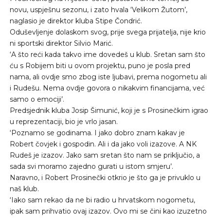
novu, uspješnu sezonu, i zato hvala ‘Velikom Žutom’,
naglasio je direktor kluba Stipe Čondrić.
Oduševljenje dolaskom svog, prije svega prijatelja, nije krio
ni sportski direktor Silvio Marić.
‘A što reći kada takvo ime dovedeš u klub. Sretan sam što
ću s Robijem biti u ovom projektu, puno je posla pred
nama, ali ovdje smo zbog iste ljubavi, prema nogometu ali
i Rudešu. Nema ovdje govora o nikakvim financijama, već
samo o emociji’.
Predsjednik kluba Josip Šimunić, koji je s Prosinečkim igrao
u reprezentaciji, bio je vrlo jasan.
‘Poznamo se godinama. I jako dobro znam kakav je
Robert čovjek i gospodin. Ali i da jako voli izazove. A NK
Rudeš je izazov. Jako sam sretan što nam se priključio, a
sada svi moramo zajedno gurati u istom smjeru’.
Naravno, i Robert Prosinečki otkrio je što ga je privuklo u
naš klub.
‘Iako sam rekao da ne bi radio u hrvatskom nogometu,
ipak sam prihvatio ovaj izazov. Ovo mi se čini kao izuzetno