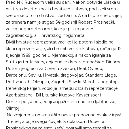
Pred NK Rudešom veliki su dani. Nakon potvrde ulaska u
društvo deset najboljih hrvatskih klubova, poduzeli smo
sve da se u tom društvu i zadržimo. A da bi u tome uspjeli,
za trenera nam je stigao 54-godišnji Robert Prosinečki,
veliko nogometno ime, koje je pisalo povijest
zagrebačkog, ali i hrvatskog nogometa.
Bivši hrvatski reprezentativac, koji je potom i sjedio na
klupi reprezentacije, ali i brojnih velikih klubova, rođen je 12.
siječnja 1969. godine u Njemačkoj, a nakon igranja za
Stuttgarter Kickers, odjenuo je dres zagrebačkog Dinama.
Potom je igrao i za Crvenu zvezdu, Real, Oviedo,
Barcelonu, Sevillu, Hrvatski dragovoljac, Standard Liege,
Portsmouth, Olimpiju, Zagreb i Savski Marof. U bogatoj
trenerskoj karijeri, vodio je između ostalih reprezentacije
Azerbajdžana i BiH, turske klubove Kayserispor i
Denizlispor, a posljednji angažman imao je u ljubljanskoj
Olimpiji.
‘Neizmjerno smo sretni što nas je prepoznao ovakav igrač
i trener, a prije svega čovjek. S dolaskom Roberta
Prosinečkog na mjesto ‘šefa’, postavili smo temelj za