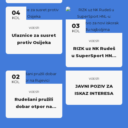
godišnjih ulaznica
04
NK Rudeš za
KOL
prvoligašku
03
sezonu 2026/27.!
VIJESTI
KOL
Ulaznice za susret
VIJESTI
protiv Osijeka
RIZK uz NK Rudeš
u SuperSport HNL-
u: Partnerstvo za
novi iskorak među
02
najboljima
VIJESTI
KOL
JAVNI POZIV ZA
VIJESTI
ISKAZ INTERESA
Rudešani pružili
dobar otpor na
Rujevici