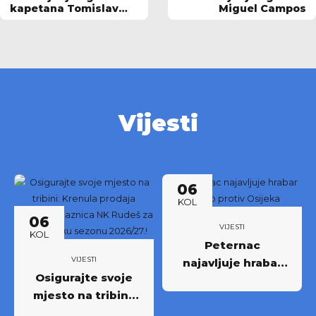
kapetana Tomislav
Miguel Campos
Srbljinović
Vijesti
06
KOL
06
VIJESTI
KOL
Peternac
VIJESTI
najavljuje hrabar
Osigurajte svoje
nastup protiv
mjesto na tribini:
Osijeka
Krenula prodaja