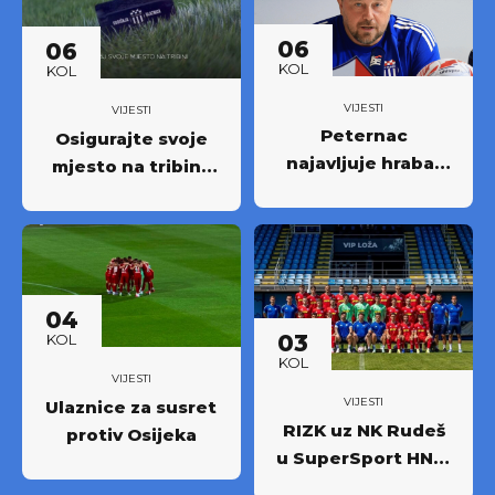
06
06
KOL
KOL
VIJESTI
VIJESTI
Peternac
Osigurajte svoje
najavljuje hrabar
mjesto na tribini:
nastup protiv
Krenula prodaja
Osijeka
godišnjih ulaznica
NK Rudeš za
prvoligašku
sezonu 2026/27.!
04
03
KOL
KOL
VIJESTI
VIJESTI
Ulaznice za susret
RIZK uz NK Rudeš
protiv Osijeka
u SuperSport HNL-
u: Partnerstvo za