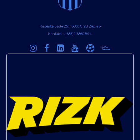
Rudeška cesta 25, 10000 Grad Zagreb
Kontakt: +(385) 1 3860 844