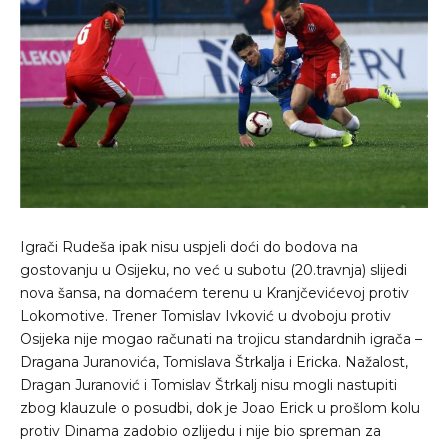
Igrači Rudeša ipak nisu uspjeli doći do bodova na
gostovanju u Osijeku, no već u subotu (20.travnja) slijedi
nova šansa, na domaćem terenu u Kranjčevićevoj protiv
Lokomotive. Trener Tomislav Ivković u dvoboju protiv
Osijeka nije mogao računati na trojicu standardnih igrača –
Dragana Juranovića, Tomislava Štrkalja i Ericka. Nažalost,
Dragan Juranović i Tomislav Štrkalj nisu mogli nastupiti
zbog klauzule o posudbi, dok je Joao Erick u prošlom kolu
protiv Dinama zadobio ozlijedu i nije bio spreman za