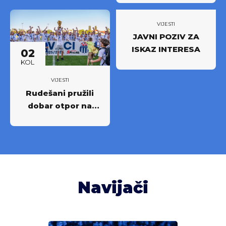
novi iskorak među
najboljima
VIJESTI
JAVNI POZIV ZA
ISKAZ INTERESA
02
KOL
VIJESTI
Rudešani pružili
dobar otpor na
Rujevici
Navijači