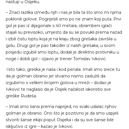
nastup u Osijeku.
– Znači razlika između njih i nas je bila ta što smo mi njima
poklonili golove. Pogriješili smo po ne znam koji puta. Prvi
gol je pao iz dijagonale s 40 metara, obrambeni igrači
stajali su previsoko, umjesto da su se povukli prema nazad
i izbili čistu loptu koja je na kraju zbog grešaka završila u
golu. Drugi gol je pao također iz naših grešaka, u svom
posjedu izgubili smo loptu, dodali je direktno protivniku u
noge i dobili gol – izjavio je trener Tomislav Ivković.
-Isto tako, greška je naša i kod penala. Imali smo sreće tu
da je golman obranio jer stvarno nismo zaslužili da
izgubimo s velikim brojem golova u mreži – dodao je
Ivković te naglasio da je Osijek nažalost iskoristio sve
greške Rudeša.
– Imali smo šansi prema naprijed, no svaki udarac njihov
golman je obranio. Ono što je pozitivno je da smo uspjeli
stvoriti šanse ekipi poput Osijeka i da su sve šanse bile
isključivo iz igre – kazao je Ivković.