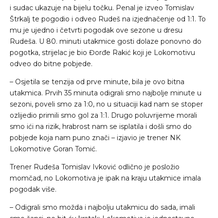
i sudac ukazuje na bijelu točku. Penal je izveo Tomislav
Štrkalj te pogodio i odveo Rudeš na izjednačenje od 1:1. To
mu je ujedno i četvrti pogodak ove sezone u dresu
Rudeša. U 80. minuti utakmice gosti dolaze ponovno do
pogotka, strijelac je bio Đorđe Rakić koji je Lokomotivu
odveo do bitne pobjede.
– Osjetila se tenzija od prve minute, bila je ovo bitna
utakmica. Prvih 35 minuta odigrali smo najbolje minute u
sezoni, poveli smo za 1:0, no u situaciji kad nam se stoper
ozlijedio primili smo gol za 1:1. Drugo poluvrijeme morali
smo ići na rizik, hrabrost nam se isplatila i došli smo do
pobjede koja nam puno znači – izjavio je trener NK
Lokomotive Goran Tomić.
Trener Rudeša Tomislav Ivković odlično je posložio
momčad, no Lokomotiva je ipak na kraju utakmice imala
pogodak više.
– Odigrali smo možda i najbolju utakmicu do sada, imali