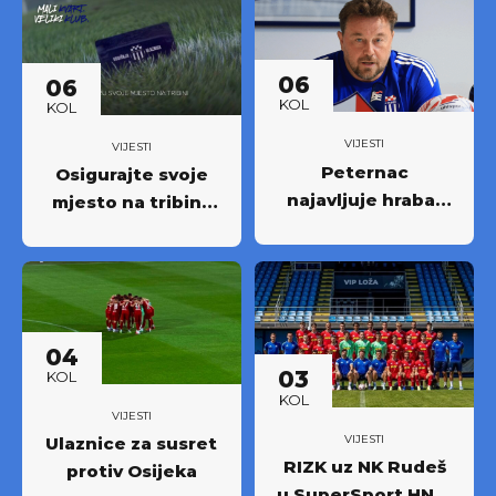
06
06
KOL
KOL
VIJESTI
VIJESTI
Peternac
Osigurajte svoje
najavljuje hrabar
mjesto na tribini:
nastup protiv
Krenula prodaja
Osijeka
godišnjih ulaznica
NK Rudeš za
prvoligašku
sezonu 2026/27.!
04
03
KOL
KOL
VIJESTI
VIJESTI
Ulaznice za susret
RIZK uz NK Rudeš
protiv Osijeka
u SuperSport HNL-