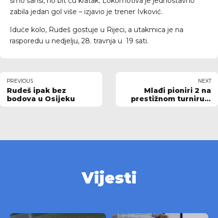
smo šansi, no bit ću kratak; Lokomotiva je jednostavno
zabila jedan gol više – izjavio je trener Ivković.
Iduće kolo, Rudeš gostuje u Rijeci, a utakmica je na
rasporedu u nedjelju, 28. travnja u 19 sati.
PREVIOUS
NEXT
Rudeš ipak bez
Mlađi pioniri 2 na
bodova u Osijeku
prestižnom turniru u
Italiji
Vijesti