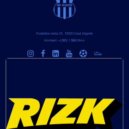
Rudeška cesta 25, 10000 Grad Zagreb
Kontakt: +(385) 1 3860 844