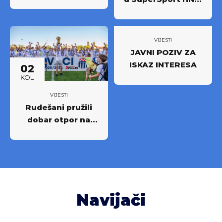
u: Partnerstvo za
novi iskorak među
najboljima
VIJESTI
JAVNI POZIV ZA
ISKAZ INTERESA
02
KOL
VIJESTI
Rudešani pružili
dobar otpor na
Rujevici
Navijači