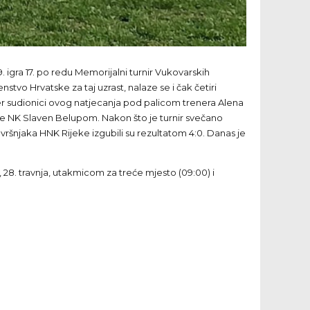
igra 17. po redu Memorijalni turnir Vukovarskih
stvo Hrvatske za taj uzrast, nalaze se i čak četiri
đer sudionici ovog natjecanja pod palicom trenera Alena
 te NK Slaven Belupom. Nakon što je turnir svečano
d vršnjaka HNK Rijeke izgubili su rezultatom 4:0. Danas je
u, 28. travnja, utakmicom za treće mjesto (09:00) i