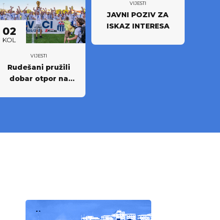
VIJESTI
JAVNI POZIV ZA
ISKAZ INTERESA
02
KOL
VIJESTI
Rudešani pružili
dobar otpor na
Rujevici