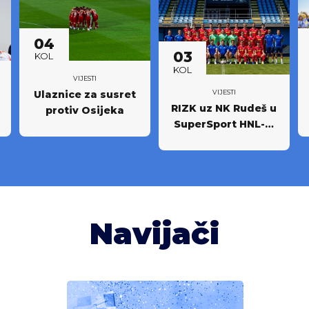
04
03
KOL
KOL
VIJESTI
Ulaznice za susret
VIJESTI
RIZK uz NK Rudeš u
protiv Osijeka
SuperSport HNL-u:
Partnerstvo za
novi iskorak među
najboljima
Navijači