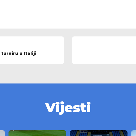
urniru u Italiji
Vijesti