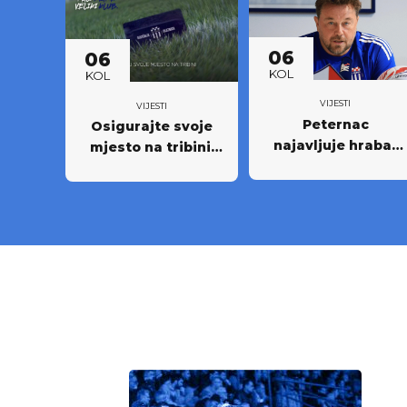
06
06
KOL
KOL
VIJESTI
VIJESTI
Peternac
Osigurajte svoje
najavljuje hrabar
mjesto na tribini:
nastup protiv
Krenula prodaja
Osijeka
godišnjih ulaznica
NK Rudeš za
prvoligašku
sezonu 2026/27.!