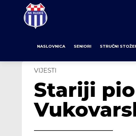
NASLOVNICA
SENIORI
STRUČNI STOŽE
VIJESTI
Stariji pi
Vukovarsk