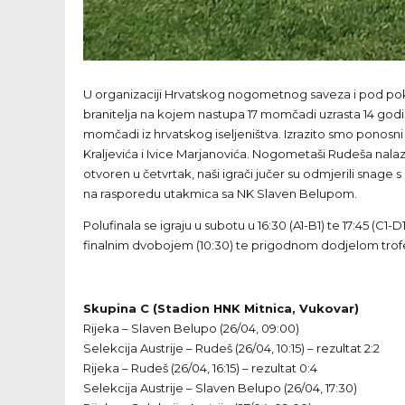
U organizaciji Hrvatskog nogometnog saveza i pod pokro
branitelja na kojem nastupa 17 momčadi uzrasta 14 godina 
momčadi iz hrvatskog iseljeništva. Izrazito smo ponosni
Kraljevića i Ivice Marjanovića. Nogometaši Rudeša nala
otvoren u četvrtak, naši igrači jučer su odmjerili snage 
na rasporedu utakmica sa NK Slaven Belupom.
Polufinala se igraju u subotu u 16:30 (A1-B1) te 17:45 (C
finalnim dvobojem (10:30) te prigodnom dodjelom trofej
Skupina C (Stadion HNK Mitnica, Vukovar)
Rijeka – Slaven Belupo (26/04, 09:00)
Selekcija Austrije – Rudeš (26/04, 10:15) – rezultat 2:2
Rijeka – Rudeš (26/04, 16:15) – rezultat 0:4
Selekcija Austrije – Slaven Belupo (26/04, 17:30)