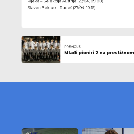
Rijeka – Selekcija Austrije (27/04, 09:00)
Slaven Belupo – Rudeš (27/04, 10:15)
PREVIOUS
Mlađi pioniri 2 na prestižnom t