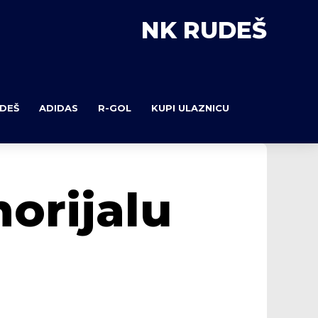
NK RUDEŠ
DEŠ
ADIDAS
R-GOL
KUPI ULAZNICU
morijalu
a