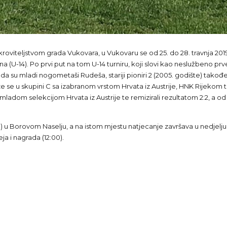
viteljstvom grada Vukovara, u Vukovaru se od 25. do 28. travnja 2019. 
(U-14). Po prvi put na tom U-14 turniru, koji slovi kao neslužbeno prven
 da su mladi nogometaši Rudeša, stariji pioniri 2 (2005. godište) tako
ze se u skupini C sa izabranom vrstom Hrvata iz Austrije, HNK Rijekom
s mladom selekcijom Hrvata iz Austrije te remizirali rezultatom 2:2, a o
1-D1) u Borovom Naselju, a na istom mjestu natjecanje završava u nedjelj
a i nagrada (12:00).