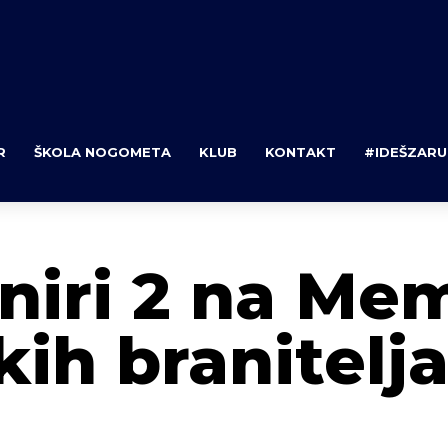
R
ŠKOLA NOGOMETA
KLUB
KONTAKT
#IDEŠZARU
oniri 2 na Me
ih branitelj