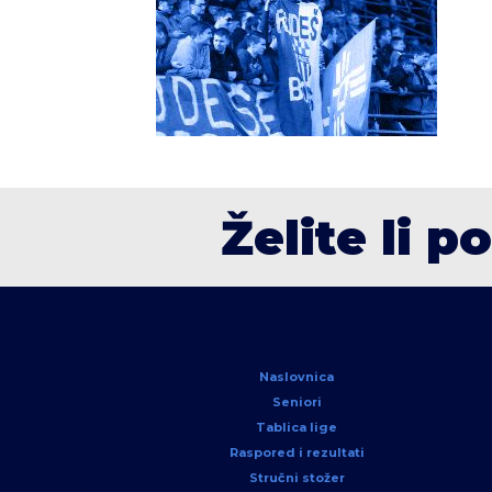
Želite li p
Naslovnica
Seniori
Tablica lige
Raspored i rezultati
Stručni stožer