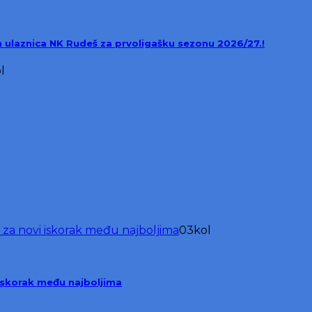
ih ulaznica NK Rudeš za prvoligašku sezonu 2026/27.!
l
03
kol
iskorak među najboljima