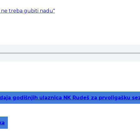
ad ne treba gubiti nadu"
rodaja godišnjih ulaznica NK Rudeš za prvoligašku se
ka