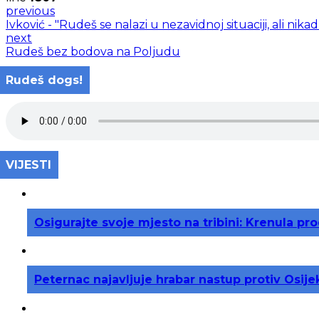
previous
Ivković - "Rudeš se nalazi u nezavidnoj situaciji, ali nik
next
Rudeš bez bodova na Poljudu
Rudeš dogs!
VIJESTI
Osigurajte svoje mjesto na tribini: Krenula p
Peternac najavljuje hrabar nastup protiv Osije