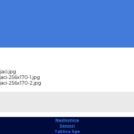
Naslovnica
Seniori
Tablica lige