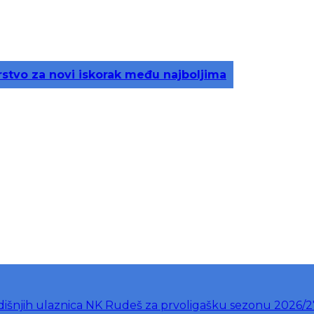
stvo za novi iskorak među najboljima