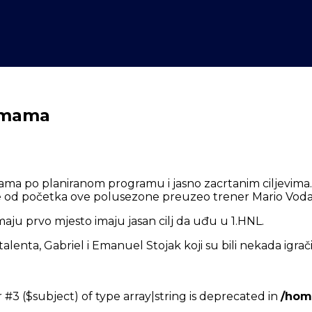
remama
ma po planiranom programu i jasno zacrtanim ciljevima. J
iore od početka ove polusezone preuzeo trener Mario Vodan
imaju prvo mjesto imaju jasan cilj da uđu u 1.HNL.
lenta, Gabriel i Emanuel Stojak koji su bili nekada igrač
 #3 ($subject) of type array|string is deprecated in
/hom