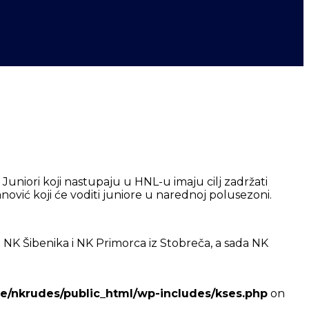
uniori koji nastupaju u HNL-u imaju cilj zadržati
ović koji će voditi juniore u narednoj polusezoni.
i NK Šibenika i NK Primorca iz Stobreča, a sada NK
e/nkrudes/public_html/wp-includes/kses.php
on