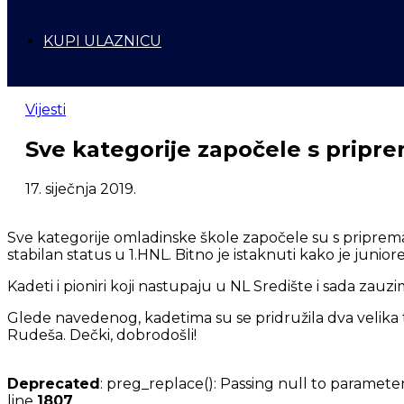
KUPI ULAZNICU
Vijesti
Sve kategorije započele s prip
17. siječnja 2019.
Sve kategorije omladinske škole započele su s priprema
stabilan status u 1.HNL. Bitno je istaknuti kako je jun
Kadeti i pioniri koji nastupaju u NL Središte i sada zauz
Glede navedenog, kadetima su se pridružila dva velika ta
Rudeša. Dečki, dobrodošli!
Deprecated
: preg_replace(): Passing null to parameter
line
1807