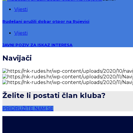
Vijesti
Rudešani pružili dobar otpor na Rujevici
Vijesti
JAVNI POZIV ZA ISKAZ INTERESA
Navijači
Želite li postati član kluba?
PRIDRUŽITE NAM SE