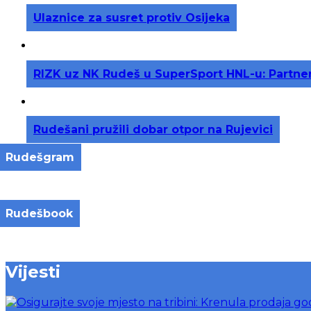
Ulaznice za susret protiv Osijeka
RIZK uz NK Rudeš u SuperSport HNL-u: Partner
Rudešani pružili dobar otpor na Rujevici
Rudešgram
Rudešbook
Vijesti